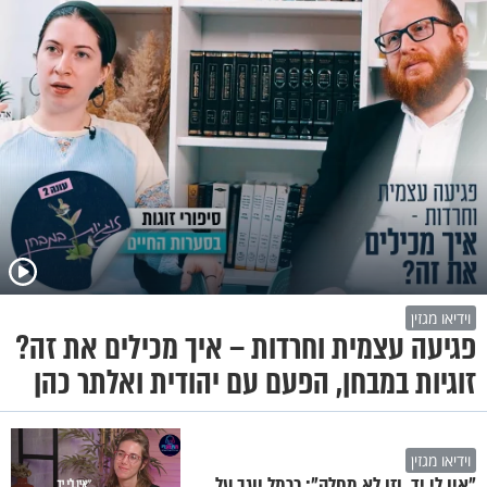
וידיאו מגזין
פגיעה עצמית וחרדות – איך מכילים את זה?
זוגיות במבחן, הפעם עם יהודית ואלתר כהן
וידיאו מגזין
"אין לי יד, וזו לא מחלה": כרמל יוגב על