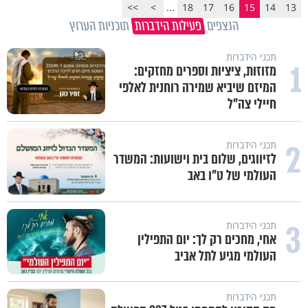
>>
>
...
18
17
16
15
14
13
הנצפים
פעילות הידברות
תוכניות הערוץ
תכני הידברות
1
מזוזות, ציציות וספרים מחזקים:
המיזם שיביא שמירה רוחנית לאלפי
חיילי צה"ל
2
תכני הידברות
לזיווגים, שלום בית וישועות: המשדר
העולמי של ט"ו באב
3
תכני הידברות
אחי, מחכים רק לך: יום התפילין
העולמי מגיע לתל אביב
תכני הידברות