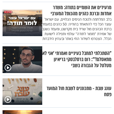
מרעידים את השמיים בתודה: משדר
אחדות וברכת כהנים מהכותל המערבי
בלב המלחמה ולנוכח הניסים הגלויים, עם ישראל
עוצר הכל כדי להתאחד בהודיה: 50 כהנים במעמד
ברכת הכהנים מול שריד בית מקדשנו, ומעמד נשגב
של אמירת "מזמור לתודה" עולמי ותפילה לישועת
הכלל. הצטרפו לשידור החי באתר ובערוץ הידברות
"הסתכלתי למחבל בעיניים ואמרתי 'אני לא
מתאסלם!'": רום ברסלבסקי בריאיון
מטלטל על הגבורה בשבי
עונג שבת - מתכוננים לשבת חול המועד
פסח