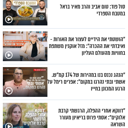
סול פוד: טום אביב והרב מאיר בראל
במטבח הספרדי
"הושטתי את הידיים לעצור את האורות -
ואיבדתי את ההכרה": מזל אוקנין משתפת
בחוויות מהעולם העליון
"הנהג נכנס בנו במהירות של 174 קמ"ש.
אשתי ובתי נהרגו במקום": אפרים רימל על
הרגע המכונן בחייו
"דווקא אחרי ההפלה, הרגשתי קרבת
אלוקים": אסתי פרוס בריאיון מעורר
השראה