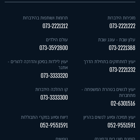
מזכירות הידברות
תרומות ושותפות בהידברות
073-2221212
073-2221222
עלון שבת - עונג שבת
עולם הילדים
073-3592800
073-2221388
יעוץ למתחזקים בתחילת הדרך
יעוץ לילדות בסיכון והדרכה להורים -
אתגר
073-2221232
073-3333320
יעוץ לנשים בטהרת המשפחה -
קו ההלכה הידברות
מתחברות
073-3333300
02-6301516
יעוץ תמיכה וסיוע לנשים בהריון
דיווח וסיוע במקרי התבוללות
052-9551591
052-9551591
הזמנת חוגי בית (בחינם)
נופשים