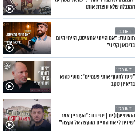
המגבלה שלא עוצרת אותו
וידיאו מגזין
תום עוז: "אם הייתי אתאיסט, הייתי היום
בדיכאון קליני"
וידיאו מגזין
"ניסו לחטוף אותי פעמיים": מוטי כהנא
בריאיון נוקב
וידיאו מגזין
המשפיע(נ)ים | יוני דוד: "העבריין אמר
'שינית לי את החיים מהקצה אל הקצה'"