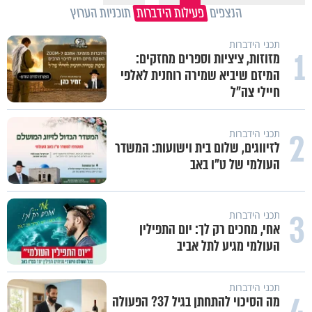
הנצפים
פעילות הידברות
תוכניות הערוץ
תכני הידברות
1
מזוזות, ציציות וספרים מחזקים:
המיזם שיביא שמירה רוחנית לאלפי
חיילי צה"ל
2
תכני הידברות
לזיווגים, שלום בית וישועות: המשדר
העולמי של ט"ו באב
3
תכני הידברות
אחי, מחכים רק לך: יום התפילין
העולמי מגיע לתל אביב
תכני הידברות
מה הסיכוי להתחתן בגיל 37? הפעולה