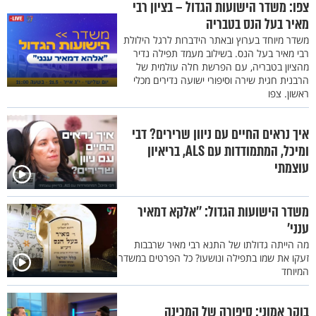
צפו: משדר הישועות הגדול – בציון רבי
מאיר בעל הנס בטבריה
משדר מיוחד בערוץ ובאתר הידברות לרגל הילולת
רבי מאיר בעל הנס. בשילוב מעמד תפילה נדיר
מהציון בטבריה, עם הפרשת חלה עולמית של
הרבנית חגית שירה וסיפורי ישועה נדירים מכלי
ראשון. צפו
איך נראים החיים עם ניוון שרירים? דבי
ומיכל, המתמודדות עם ALS, בריאיון
עוצמתי
משדר הישועות הגדול: ''אלקא דמאיר
ענני'
מה הייתה גדולתו של התנא רבי מאיר שרבבות
זעקו את שמו בתפילה ונושעו? כל הפרטים במשדר
המיוחד
בוקר אמוני: סיפורה של המכינה