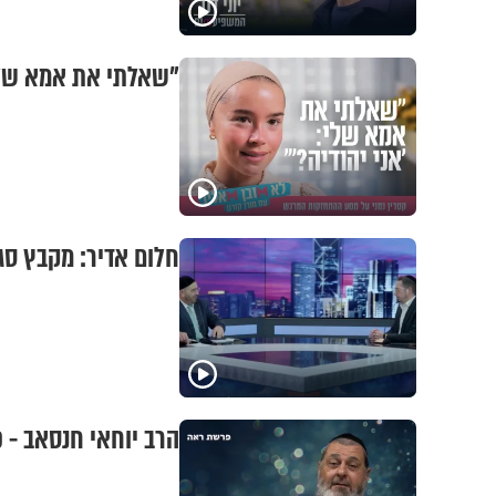
"שאלתי את אמא שלי 
חלום אדיר: מקבץ סג
הרב יוחאי חנסאב -