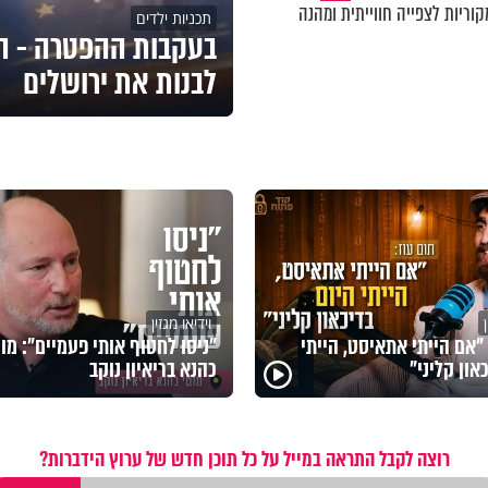
וריות לצפייה חווייתית ומהנה
תכניות ילדים
בעקבות ההפטרה - ה
לבנות את ירושלים
וידיאו מגזין
 "אם הייתי אתאיסט, הייתי
"ניסו לחטוף אותי פעמיים": מוט
און קליני"
כהנא בריאיון נוקב
רוצה לקבל התראה במייל על כל תוכן חדש של ערוץ הידברות?