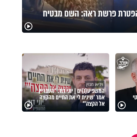
פטרת פרשת ראה: השם מבטיח
וידיאו מגזין
המשפיע(נ)ים | יוני דוד: "העבריין
י
אמר 'שינית לי את החיים מהקצה
אל הקצה'"