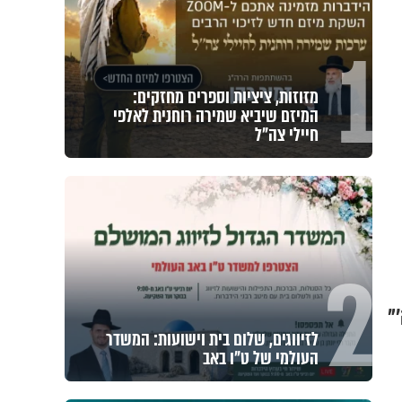
1
מזוזות, ציציות וספרים מחזקים:
המיזם שיביא שמירה רוחנית לאלפי
חיילי צה"ל
2
"
לזיווגים, שלום בית וישועות: המשדר
העולמי של ט"ו באב