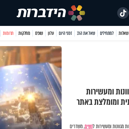
למתחילים
שאל את הרב
זמני היום
עלון
שופס
מחלקות
תרומות
ונות ומעשירות
תית ומומלצת באתר
 מגוונות ומעשירות ל
נשים
, משדרים