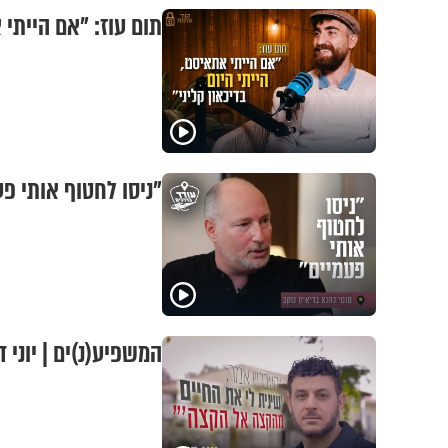
תום עוז: "אם הייתי 
"ניסו לחטוף אותי פע
המשפיע(נ)ים | יוני 