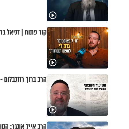
קוד פתוח | דניאל ברגר: "ה-7 באוקטובר גרם 
הרב ברוך רוזנבלום 
הרב אייל אונגר: הס