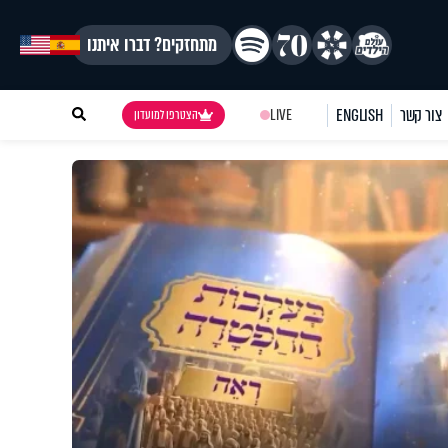
מתחזקים? דברו איתנו
צור קשר
ENGLISH
LIVE
הצטרפו למועדון