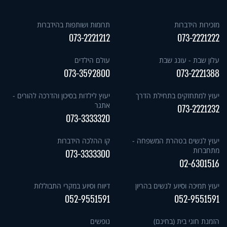
מזכירות הידברות
תרומות ושותפות בהידברות
073-2221212
073-2221222
עלון שבת - עונג שבת
עולם הילדים
073-3592800
073-2221388
יעוץ למתחזקים בתחילת הדרך
יעוץ לילדות בסיכון והדרכה להורים -
אתגר
073-2221232
073-3333320
יעוץ לנשים בטהרת המשפחה -
קו ההלכה הידברות
מתחברות
073-3333300
02-6301516
יעוץ תמיכה וסיוע לנשים בהריון
דיווח וסיוע במקרי התבוללות
052-9551591
052-9551591
הזמנת חוגי בית (בחינם)
נופשים