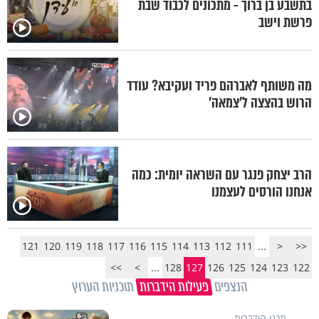
בתשבע בן ברוך - מתכונים לכבוד שבת
פרשת וישב
מה משותף לאברהם פריד ועקיבא? עודד
הרוש בהצצה ל’צמאה’
הרב יצחק פנגר עם השראה יומית: כמה
אנחנו הורסים לעצמנו
121
120
119
118
117
116
115
114
113
112
111
...
<
<<
>>
>
...
128
127
126
125
124
123
122
הנצפים
פעילות הידברות
תוכניות הערוץ
תכני הידברות