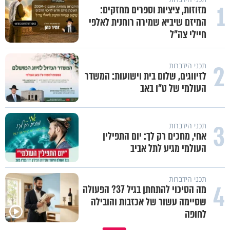
1
מזוזות, ציציות וספרים מחזקים:
המיזם שיביא שמירה רוחנית לאלפי
חיילי צה"ל
2
תכני הידברות
לזיווגים, שלום בית וישועות: המשדר
העולמי של ט"ו באב
3
תכני הידברות
אחי, מחכים רק לך: יום התפילין
העולמי מגיע לתל אביב
תכני הידברות
4
מה הסיכוי להתחתן בגיל 37? הפעולה
שסיימה עשור של אכזבות והובילה
איך ייתכן שיש אנשים שיודעים
לחופה
במבט לאחור - האם התקופה הקשה
שהתורה אמת, ובכל זאת לא חיים