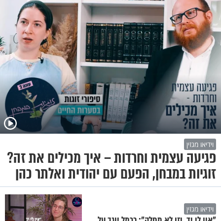
וידיאו מגזין
פגיעה עצמית וחרדות – איך מכילים את זה?
זוגיות במבחן, הפעם עם יהודית ואלתר כהן
וידיאו מגזין
"אין לי יד, וזו לא מחלה": כרמל יוגב על