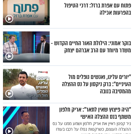
פתוח עם אפרת ברזל: דרכי הטיפול
בהפרעות אכילה
בוקר אמוני: הילולת האור החיים הקדוש -
משדר מיוחד עם הרב אברהם יצחק
"יורים עלינו, ואנשים נופלים מול
העיניים": ברק ניקסון על נס ההצלה
מהמסיבה בנובה
"היה פיצוץ שאין לתאר": אריק חלפון
משתף בנס ההצלה האישי
ניר קפטן ראיין את אריק חלפון ושמע ממנו על נס
ההצלה העצום, כשרקטות נפלו על רכבו בעודו