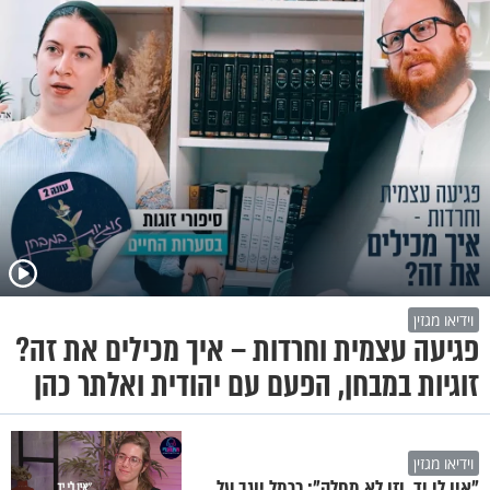
וידיאו מגזין
פגיעה עצמית וחרדות – איך מכילים את זה?
זוגיות במבחן, הפעם עם יהודית ואלתר כהן
וידיאו מגזין
"אין לי יד, וזו לא מחלה": כרמל יוגב על