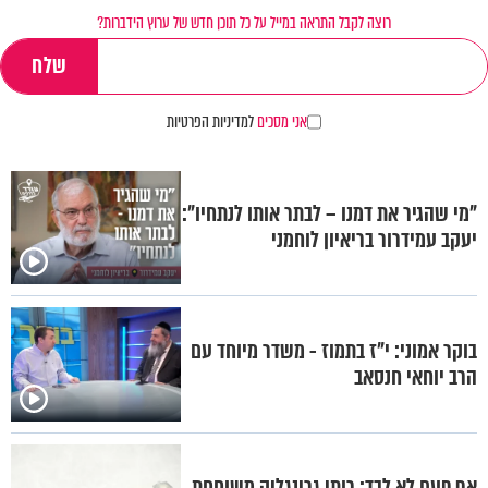
רוצה לקבל התראה במייל על כל תוכן חדש של ערוץ הידברות?
אני מסכים
למדיניות הפרטיות
"מי שהגיר את דמנו – לבתר אותו לנתחיו":
יעקב עמידרור בריאיון לוחמני
בוקר אמוני: י"ז בתמוז - משדר מיוחד עם
הרב יוחאי חנסאב
אף פעם לא לבד: רותי גרינגליק משוחחת