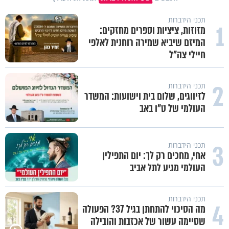
תכני הידברות
1
מזוזות, ציציות וספרים מחזקים:
המיזם שיביא שמירה רוחנית לאלפי
חיילי צה"ל
2
תכני הידברות
לזיווגים, שלום בית וישועות: המשדר
העולמי של ט"ו באב
3
תכני הידברות
אחי, מחכים רק לך: יום התפילין
העולמי מגיע לתל אביב
תכני הידברות
4
מה הסיכוי להתחתן בגיל 37? הפעולה
שסיימה עשור של אכזבות והובילה