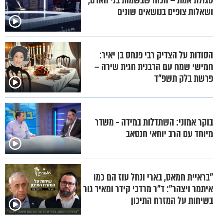
סגולת אמת – הכוח שבשמות בני האדם,
ושאלות צופים בנושאים שונים
הסודות על הצדיק רבי פנחס בן יאיר:
חמישי שמח עם הרבנית חגית שירה –
פרשת בלק תשפ"ד
בוקר אמוני: השתדלות במידה - משדר
מיוחד עם הרב יוחאי חנסאב
"בראיית חמאס, בארי ונחל עוז הם כמו
איתמר ויצהר": ד"ר מרדכי קידר ומאיר גור
בשיחות על המזרח התיכון