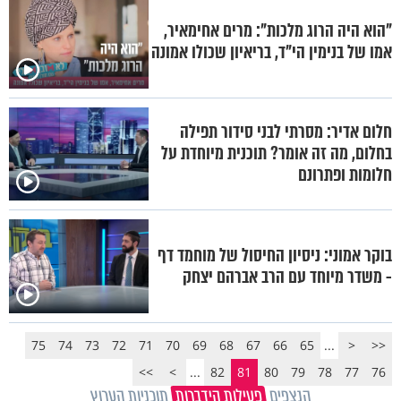
"הוא היה הרוג מלכות": מרים אחימאיר,
אמו של בנימין הי"ד, בריאיון שכולו אמונה
חלום אדיר: מסרתי לבני סידור תפילה
בחלום, מה זה אומר? תוכנית מיוחדת על
חלומות ופתרונם
בוקר אמוני: ניסיון החיסול של מוחמד דף
- משדר מיוחד עם הרב אברהם יצחק
75
74
73
72
71
70
69
68
67
66
65
...
<
<<
>>
>
...
82
81
80
79
78
77
76
הנצפים
פעילות הידברות
תוכניות הערוץ