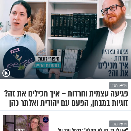
וידיאו מגזין
פגיעה עצמית וחרדות – איך מכילים את זה?
זוגיות במבחן, הפעם עם יהודית ואלתר כהן
וידיאו מגזין
"אין לי יד, וזו לא מחלה": כרמל יוגב על