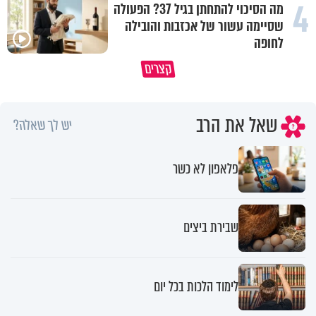
4
מה הסיכוי להתחתן בגיל 37? הפעולה
שסיימה עשור של אכזבות והובילה
איך ייתכן שיש אנשים שיודעים
לחופה
במבט לאחור - האם התקופה הקשה
שהתורה אמת, ובכל זאת לא חיים
קצרים
הייתה שווה?
לפיה?
שאל את הרב
יש לך שאלה?
פלאפון לא כשר
שבירת ביצים
לימוד הלכות בכל יום