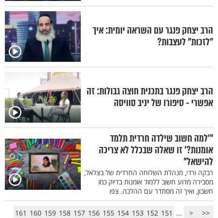
הרב יצחק פנגר עם השראה יומית: איך
"לזכות" לעצבות?
הרב יצחק פנגר בתכנית חוצה גבולות: זה
אפשרי - סיפורו של יניב סוויסה
"’למה חשוב שילדה חרדית תלמד
אומנות?’ זו שאלה שבכלל לא צריכה
להישאל"
רבקה ורדי, מנהלת השלוחה החרדית של בצלאל,
מסבירה מדוע חשוב ללמוד אומנות בדיוק כמו
חשבון, ואיך זה מסתדר עם ההלכה. צפו
161
160
159
158
157
156
155
154
153
152
151
...
<
<<