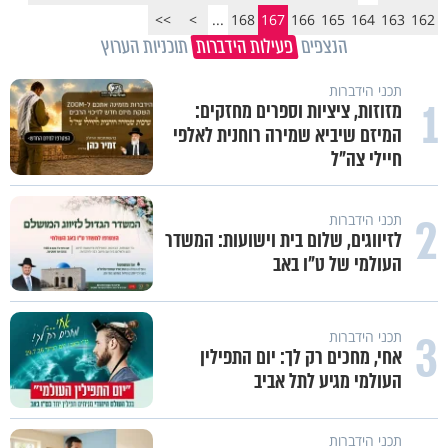
>>
>
...
168
167
166
165
164
163
162
הנצפים
פעילות הידברות
תוכניות הערוץ
תכני הידברות
1
מזוזות, ציציות וספרים מחזקים:
המיזם שיביא שמירה רוחנית לאלפי
חיילי צה"ל
2
תכני הידברות
לזיווגים, שלום בית וישועות: המשדר
העולמי של ט"ו באב
3
תכני הידברות
אחי, מחכים רק לך: יום התפילין
העולמי מגיע לתל אביב
תכני הידברות