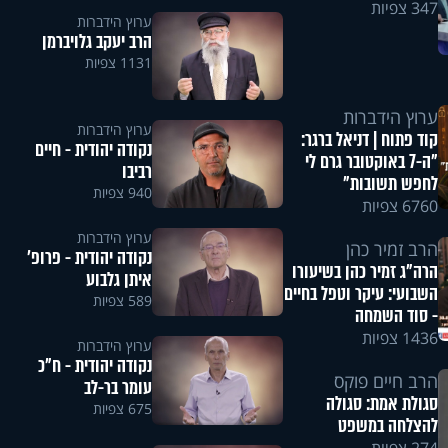
347 צפיות
ערוץ הידברות
הרב יעקב גלויברמן
1131 צפיות
ערוץ הידברות
ערוץ הידברות
קוד פתוח | דניאל ברגר:
נקודה יהודית - חיים
"ה-7 באוקטובר גרם לי
רביבו
לחפש תשובות"
940 צפיות
6760 צפיות
ערוץ הידברות
הרב זמיר כהן
נקודה יהודית - פרופ'
הרה"ג זמיר כהן בשיעורו
איתן גלבוע
השבועי: עיקר וטפל בחיים
589 צפיות
- סוד השמחה
1436 צפיות
ערוץ הידברות
נקודה יהודית - ח"כ
הרב חיים פוקס
עומר בר-לב
סגולת אמת: סגולה
675 צפיות
להצלחה במשפט