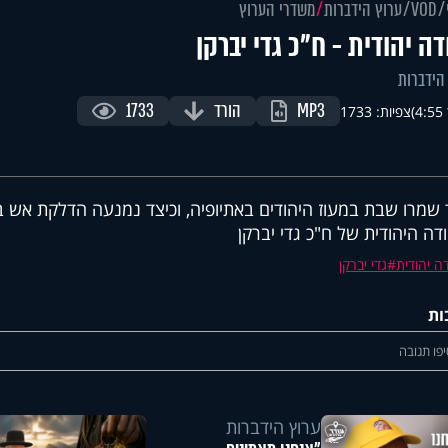
VOD
ערוץ הידברות
משדרי הערוץ
דה יהודית - ח"כ גדי יברקן
הידברות
MP3
הורד
1733
)
צפיות: 1733
 שמרו שבת במעוז היהודים באתיופיה, וכיצד נמנעה הדלקת אש 
דה היהודית של ח"כ גדי יברקן
ה יהודית
גדי יברקן
ות
פו תגובה
ערוץ הידברות