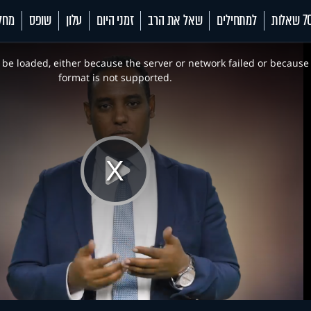
 שאלות
למתחילים
שאל את הרב
זמני היום
עלון
שופס
מחל
be loaded, either because the server or network failed or because
format is not supported.
Play
Video