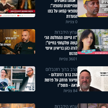
"אנחנו מאמינים
שהיימנוט נחטפה":
טספאי קסאו על בתו
הנעדרת
0 צפיות
ערוץ הידברות
"זו הייתה ההחלטה הכי
קשה שלקחתי בחיים":
לורה כהן בריאיון אישי
מרגש
3601 צפיות
הרב ברוך רוזנבלום
הרב ברוך רוזנבלום -
שיעור מרתק על פרשת
ראה - תשפ"ו
84 צפיות
ערוץ הידברות