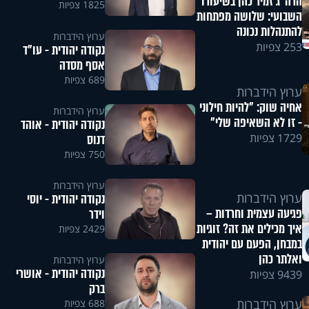
הרה"ג זמיר כהן בשיעורו
1825 צפיות
השבועי: שלושה מפתחות
להתנהלות נכונה
ערוץ הידברות
253 צפיות
נקודה יהודית - עו"ד
אסף מסדה
689 צפיות
ערוץ הידברות
אחיה שוק: "להיות חילוני
ערוץ הידברות
- זו לא השאיפה שלי"
נקודה יהודית - אוהד
1729 צפיות
דנוס
750 צפיות
ערוץ הידברות
ערוץ הידברות
נקודה יהודית - יוסי
פגיעה עצמית וחרדות –
וידר
איך מכילים את זה? זוגיות
2429 צפיות
במבחן, הפעם עם יהודית
ואלתר כהן
ערוץ הידברות
נקודה יהודית - אושרי
9439 צפיות
ברק
ערוץ הידברות
688 צפיות