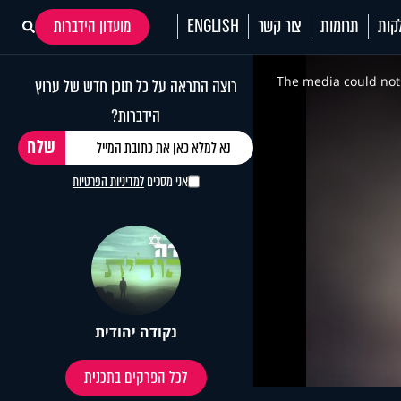
קות
תרומות
צור קשר
ENGLISH
מועדון הידברות
This
is
a
The media could not 
רוצה התראה על כל תוכן חדש של ערוץ
modal
window.
הידברות?
אני מסכים
למדיניות הפרטיות
נקודה יהודית
לכל הפרקים בתכנית