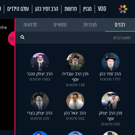
VOD
מגזין
חדשות
הרב זמיר כהן
עולם הילדים
70
רבנים
תוכניות
נושאים
סדנאות
 the
הרב זמיר כהן
מרן הרב עובדיה
הרב יצחק פנגר
1751 סרטונים
יוסף
1063 סרטונים
158 סרטונים
מרן הרב יצחק
הרב יגאל כהן
הרב יצחק בצרי
יוסף
502 סרטונים
239 סרטונים
250 סרטונים