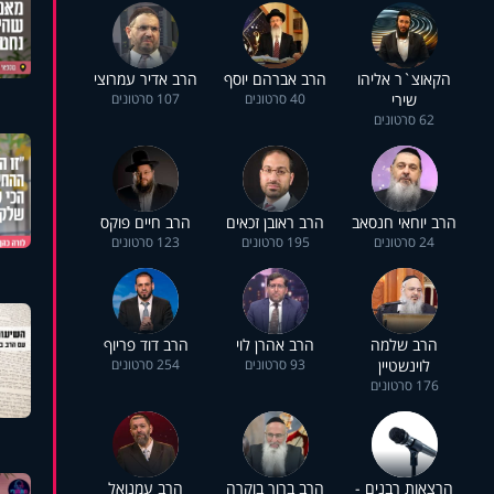
הקאוצ`ר אליהו
הרב אברהם יוסף
הרב אדיר עמרוצי
שירי
40 סרטונים
107 סרטונים
62 סרטונים
הרב יוחאי חנסאב
הרב ראובן זכאים
הרב חיים פוקס
24 סרטונים
195 סרטונים
123 סרטונים
הרב שלמה
הרב אהרן לוי
הרב דוד פריוף
לוינשטיין
93 סרטונים
254 סרטונים
176 סרטונים
הרצאות רבנים -
הרב ברוך בוקרה
הרב עמנואל