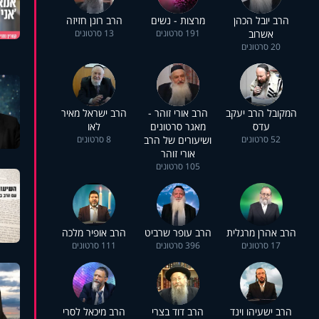
הרב יובל הכהן
מרצות - נשים
הרב רונן חזיזה
אשרוב
191 סרטונים
13 סרטונים
20 סרטונים
המקובל הרב יעקב
הרב אורי זוהר -
הרב ישראל מאיר
עדס
מאגר סרטונים
לאו
52 סרטונים
ושיעורים של הרב
8 סרטונים
אורי זוהר
105 סרטונים
הרב אהרן מרגלית
הרב עופר שרביט
הרב אופיר מלכה
17 סרטונים
396 סרטונים
111 סרטונים
הרב ישעיהו וינד
הרב דוד בצרי
הרב מיכאל לסרי