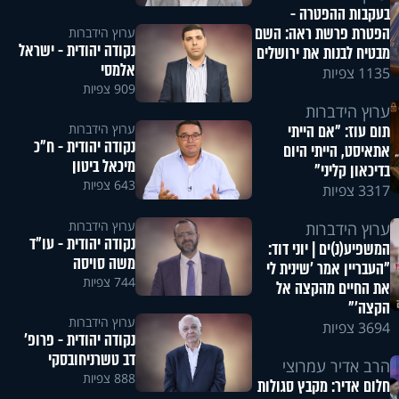
בעקבות ההפטרה -
הפטרת פרשת ראה: השם
ערוץ הידברות
נקודה יהודית - ישראל
מבטיח לבנות את ירושלים
אלמסי
1135 צפיות
909 צפיות
ערוץ הידברות
ערוץ הידברות
תום עוז: "אם הייתי
נקודה יהודית - ח"כ
אתאיסט, הייתי היום
מיכאל ביטון
בדיכאון קליני"
643 צפיות
3317 צפיות
ערוץ הידברות
ערוץ הידברות
נקודה יהודית - עו"ד
המשפיע(נ)ים | יוני דוד:
משה סויסה
"העבריין אמר 'שינית לי
744 צפיות
את החיים מהקצה אל
הקצה'"
ערוץ הידברות
3694 צפיות
נקודה יהודית - פרופ'
דב טשרניחובסקי
הרב אדיר עמרוצי
888 צפיות
חלום אדיר: מקבץ סגולות