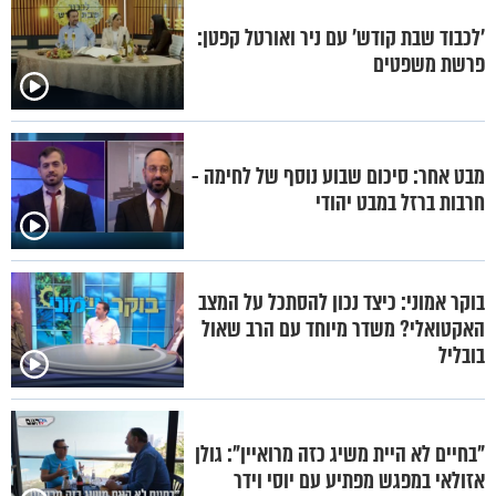
'לכבוד שבת קודש' עם ניר ואורטל קפטן:
פרשת משפטים
מבט אחר: סיכום שבוע נוסף של לחימה -
חרבות ברזל במבט יהודי
בוקר אמוני: כיצד נכון להסתכל על המצב
האקטואלי? משדר מיוחד עם הרב שאול
בובליל
"בחיים לא היית משיג כזה מרואיין": גולן
אזולאי במפגש מפתיע עם יוסי וידר