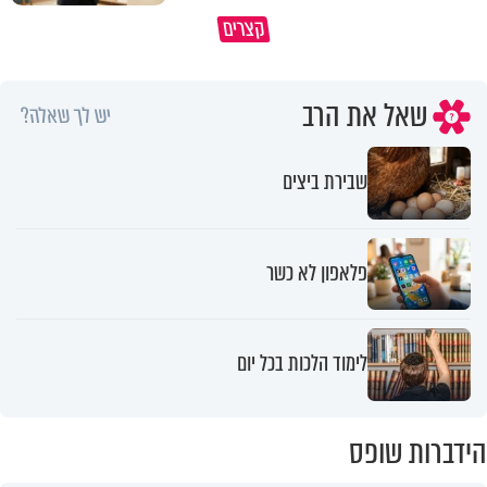
פותחים פתח קטן - ומקבלים עול
קצרים
תשתמש באהבה של השם לטובתך
עצום
שאל את הרב
יש לך שאלה?
שבירת ביצים
פלאפון לא כשר
לימוד הלכות בכל יום
הידברות שופס