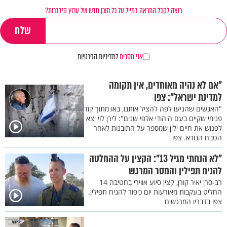
רוצה לקבל התראה במייל על כל תוכן חדש של ערוץ הידברות?
אני מסכים
למדיניות הפרטיות
"אם לא נהיה מאוחדים, אין תקומה
למדינת ישראל": צפו
"האנשים שהגיעו לפה להציל אותנו, באו מתוך קוד
פנימי שקיים בעם היהודי אלפי שנים": לירן לוי יצא
לפגוש את חיים ילין שמספר על התובנות לאחר
הטבח הנורא. צפו
"לא הנחתי מגיל 13": הקצין על ההחלטה
להניח תפילין והמסר המרגש
רב-סרן יאיר קורן, קצין סיוע אווירי בחטיבה 14
החליט בעקבות מאורעות יום כיפור להניח תפילין.
צפו בדבריו המרגשים