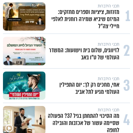
תכני הידברות
1
מזוזות, ציציות וספרים מחזקים:
המיזם שיביא שמירה רוחנית לאלפי
חיילי צה"ל
2
תכני הידברות
לזיווגים, שלום בית וישועות: המשדר
העולמי של ט"ו באב
3
תכני הידברות
אחי, מחכים רק לך: יום התפילין
העולמי מגיע לתל אביב
תכני הידברות
4
מה הסיכוי להתחתן בגיל 37? הפעולה
שסיימה עשור של אכזבות והובילה
לחופה