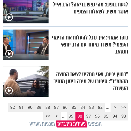
לגעת בנפש: מהי נפש בריאה? הרב אייל
אונגר משיב לשאלות הצופים
בוקר אמוני: איך נוכל להעלות את הדימוי
העצמי? משדר מיוחד עם הרב יוחאי
חנסאב
"בחוץ יריות, ואני מחליט לצאת החוצה
מהממ"ד": סיפורו של מיכה ביטון מנתיב
העשרה
92
91
90
89
88
87
86
85
84
83
82
...
<
<<
>>
>
...
99
98
97
96
95
94
93
הנצפים
פעילות הידברות
תוכניות הערוץ