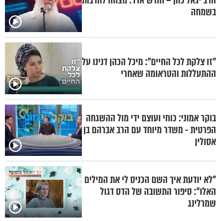
הרב יגאל כהן – חודש אדר: מצווה להרבות
בשמחה
"זו צלקת לכל החיים": מיכל הכהן דנינו על
ההתעללות והטראומה שאחרי
בוקר אמוני: כוחי ועוצם ידי מול ההשגחה
הפרטית - משדר מיוחד עם הרב אברהם בן
אסולין
"לא יודעת איך השם הכניס לי את המילים
האלו": סיפור התשובה של הדס דגול
שמרלינג