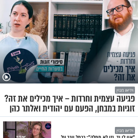
וידיאו מגזין
פגיעה עצמית וחרדות – איך מכילים את זה?
זוגיות במבחן, הפעם עם יהודית ואלתר כהן
וידיאו מגזין
"אין לי יד, וזו לא מחלה": כרמל יוגב על