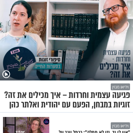
וידיאו מגזין
פגיעה עצמית וחרדות – איך מכילים את זה?
זוגיות במבחן, הפעם עם יהודית ואלתר כהן
וידיאו מגזין
"אין לי יד, וזו לא מחלה": כרמל יוגב על