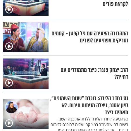
לקראת פורים
המהדורה הצעירה עם גיל קפטן - קסמים
וטריקים מפתיעים לפורים
הרב יצחק פנגר: כיצד מתמודדים עם
דחייה?
נס בחדר הלידה: כוכבת "שנות השמונים",
סיון אטנר, ניצלה מניתוח חירום. לא
תאמינו כיצד
כשהגיעה לחדר הלידה ללדת את בנה השני,
בישרו לה שהעובר במצוקה ועליה להיכנס לניתוח
חירום... עד שלפתע קרה משהו מדהים. צפו