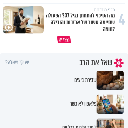
תכני הידברות
4
מה הסיכוי להתחתן בגיל 37? הפעולה
שסיימה עשור של אכזבות והובילה
לחופה
קצרים
מדוע האמונה נמשלה למלח?
גם ׳הרע׳ זה הרחמים של בורא ע
שאל את הרב
יש לך שאלה?
שבירת ביצים
פלאפון לא כשר
לימוד הלכות בכל יום