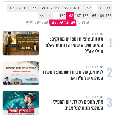
162
161
160
159
158
157
156
155
154
153
152
...
<
<<
>>
>
...
169
168
167
166
165
164
163
הנצפים
פעילות הידברות
תוכניות הערוץ
תכני הידברות
1
מזוזות, ציציות וספרים מחזקים:
המיזם שיביא שמירה רוחנית לאלפי
חיילי צה"ל
2
תכני הידברות
לזיווגים, שלום בית וישועות: המשדר
העולמי של ט"ו באב
3
תכני הידברות
אחי, מחכים רק לך: יום התפילין
העולמי מגיע לתל אביב