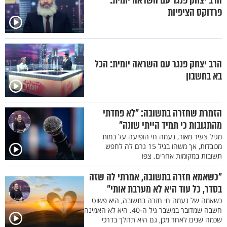
הרב יצחק פנגר עם השראה יומית:
פרדוקס הציפיות
הרב יצחק פנגר עם השראה יומית: הכל
בא בחשבון
הזמרת שחזרה בתשובה: "לא פחדתי
מהתגובות כי תמיד הייתי שונה"
מגיל צעיר מאוד, נעמה חי הופיעה על במות
מכובדות, אך משהו בגיל 15 גרם לה לחפש
תשובות במקומות אחרים. צפו
"כשאמא חזרה בתשובה, אמרתי לה שזה
בסדר, כל עוד היא לא מערבת אותי"
כשאמה של נעמה חי חזרה בתשובה, היא פשוט
חשבה שמדובר במשבר גיל ה-40. היא לא האמינה
שכמה שנים לאחר מכן, גם היא תהלך בדרכי