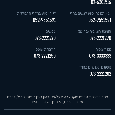
02-6301516
יעוץ תמיכה וסיוע לנשים בהריון
דיווח וסיוע במקרי התבוללות
052-9551591
052-9551591
הזמנת חוגי בית (בחינם)
נופשים
073-2221270
073-2221290
ממיר צופיה
הידברות שופס
073-2221250
073-3333333
נופשים וסמינרים בחו"ל
073-2221202
אתר הידברות החדש מוקדש לע"נ כלאפו גדעון רובין בן שרינה ז"ל. נתרם
ע"י בנו מוקירו, שי רובין ומשפחתו הי"ו