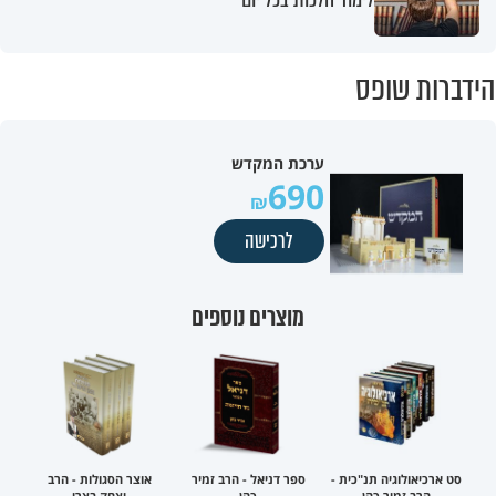
הידברות שופס
ערכת המקדש
690
לרכישה
מוצרים נוספים
סט ארכיאולוגיה תנ"כית -
ספר דניאל - הרב זמיר
אוצר הסגולות - הרב
הרב זמיר כהן
כהן
יצחק בצרי