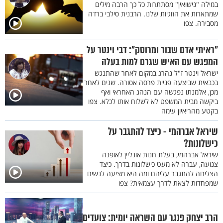
במילה "נישואין" מסתתרות כל כך הרבה מילים
שמתארות את הזוגיות שלנו. הרבנית סילבי ברדה
מסבירה. צפו
"ראיתי אדם שבור ומרוסק": דבי וינטר על
המפגש עם האיש שגרם למות בעלה
ישראל וינטר ז"ל נהרג במקום לאחר שהתנגש
בכבאית שביצעה פניית פרסה אסורה. שנים לאחר
מכן, אלמנתו נפגשה עם הנהג האחראי ואף
ביקשה מבית המשפט לא לשלוח אותו לכלא. צפו
בקטע מהריאיון עימה
שיראל אברהמי - כיצד להתגבר על
כישלונות?
שיראל אברהמי, בעלת חנות אונליין לאופנה
צנועה, עברה לא מעט כישלונות בדרך. כיצד
הצליחה להתגבר עליהם ומה היא מציעה לנשים
שמפחדות לצאת לדרך עצמאית? צפו
הרב יצחק פנגר עם השראה יומית: צועדים