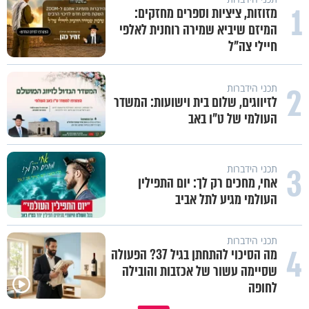
1
מזוזות, ציציות וספרים מחזקים:
המיזם שיביא שמירה רוחנית לאלפי
חיילי צה"ל
2
תכני הידברות
לזיווגים, שלום בית וישועות: המשדר
העולמי של ט"ו באב
3
תכני הידברות
אחי, מחכים רק לך: יום התפילין
העולמי מגיע לתל אביב
תכני הידברות
4
מה הסיכוי להתחתן בגיל 37? הפעולה
שסיימה עשור של אכזבות והובילה
לחופה