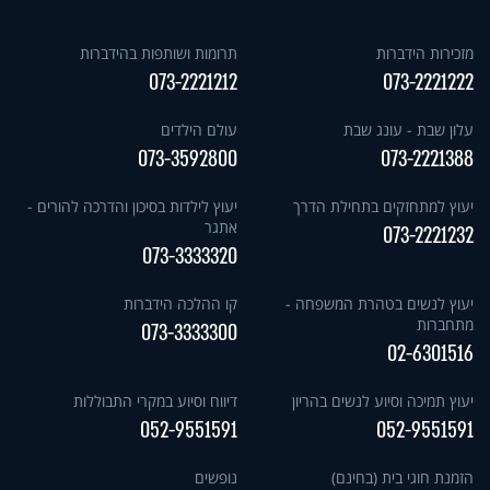
מזכירות הידברות
תרומות ושותפות בהידברות
073-2221212
073-2221222
עלון שבת - עונג שבת
עולם הילדים
073-3592800
073-2221388
יעוץ למתחזקים בתחילת הדרך
יעוץ לילדות בסיכון והדרכה להורים -
אתגר
073-2221232
073-3333320
יעוץ לנשים בטהרת המשפחה -
קו ההלכה הידברות
מתחברות
073-3333300
02-6301516
יעוץ תמיכה וסיוע לנשים בהריון
דיווח וסיוע במקרי התבוללות
052-9551591
052-9551591
הזמנת חוגי בית (בחינם)
נופשים