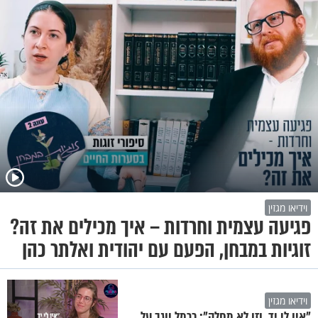
וידיאו מגזין
פגיעה עצמית וחרדות – איך מכילים את זה?
זוגיות במבחן, הפעם עם יהודית ואלתר כהן
וידיאו מגזין
"אין לי יד, וזו לא מחלה": כרמל יוגב על