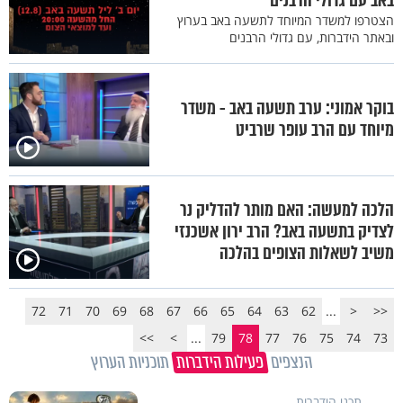
באב עם גדולי הרבנים
הצטרפו למשדר המיוחד לתשעה באב בערוץ
ובאתר הידברות, עם גדולי הרבנים
בוקר אמוני: ערב תשעה באב - משדר
מיוחד עם הרב עופר שרביט
הלכה למעשה: האם מותר להדליק נר
לצדיק בתשעה באב? הרב ירון אשכנזי
משיב לשאלות הצופים בהלכה
72
71
70
69
68
67
66
65
64
63
62
...
<
<<
>>
>
...
79
78
77
76
75
74
73
הנצפים
פעילות הידברות
תוכניות הערוץ
תכני הידברות