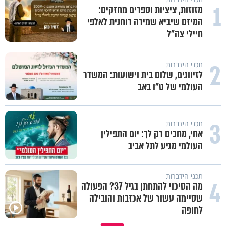
1
מזוזות, ציציות וספרים מחזקים:
המיזם שיביא שמירה רוחנית לאלפי
חיילי צה"ל
2
תכני הידברות
לזיווגים, שלום בית וישועות: המשדר
העולמי של ט"ו באב
3
תכני הידברות
אחי, מחכים רק לך: יום התפילין
העולמי מגיע לתל אביב
תכני הידברות
4
מה הסיכוי להתחתן בגיל 37? הפעולה
שסיימה עשור של אכזבות והובילה
לחופה