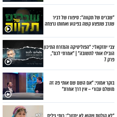
"שברים של תקווה": סיפורו של דביר
שנרב שנפצע קשה בפיגוע ואחותו נרצחה
צבי יחזקאלי: "הפוליטיקה והמזרח התיכון
הובילו אותי לתשובה" | "אמרתי לכם",
פרק 7
בוקר אמוני: "אם השם שם אותי פה זה
מושלם עבורי – אין דרך אחרת"
"לא קולטת שהוא לא יחזור": רותי גיליס