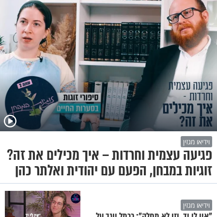
וידיאו מגזין
פגיעה עצמית וחרדות – איך מכילים את זה?
זוגיות במבחן, הפעם עם יהודית ואלתר כהן
וידיאו מגזין
"אין לי יד, וזו לא מחלה": כרמל יוגב על