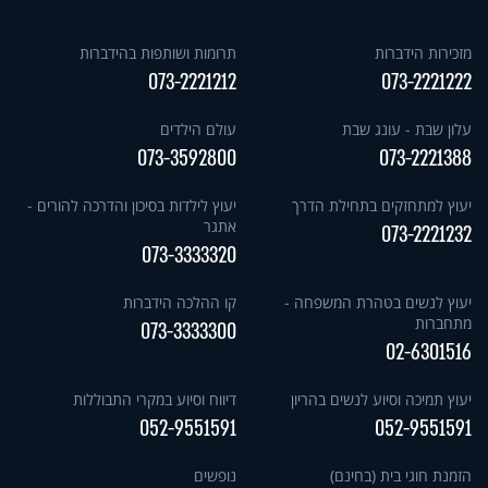
מזכירות הידברות
תרומות ושותפות בהידברות
073-2221212
073-2221222
עלון שבת - עונג שבת
עולם הילדים
073-3592800
073-2221388
יעוץ למתחזקים בתחילת הדרך
יעוץ לילדות בסיכון והדרכה להורים -
אתגר
073-2221232
073-3333320
יעוץ לנשים בטהרת המשפחה -
קו ההלכה הידברות
מתחברות
073-3333300
02-6301516
יעוץ תמיכה וסיוע לנשים בהריון
דיווח וסיוע במקרי התבוללות
052-9551591
052-9551591
הזמנת חוגי בית (בחינם)
נופשים