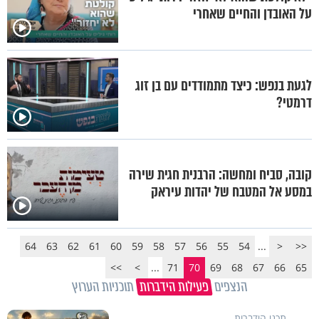
על האובדן והחיים שאחרי
לגעת בנפש: כיצד מתמודדים עם בן זוג
דרמטי?
קובה, סביח ומחשה: הרבנית חגית שירה
במסע אל המטבח של יהדות עיראק
64
63
62
61
60
59
58
57
56
55
54
...
<
<<
>>
>
...
71
70
69
68
67
66
65
הנצפים
פעילות הידברות
תוכניות הערוץ
תכני הידברות