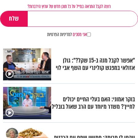
רוצה לקבל התראה במייל על כל תוכן חדש של ערוץ הידברות?
אני מסכים
למדיניות הפרטיות
"אפשר לקבל מנה ב-15 שקל?": גולן
אזולאי במפגש קולינרי עם השף אבי לוי
בוקר אמוני: האם בעלי החיים יכולים
לחייך? משדר מיוחד עם הרב שאול בובליל
ויקחו לי תרומה: חמישי שמח עם הרבנית