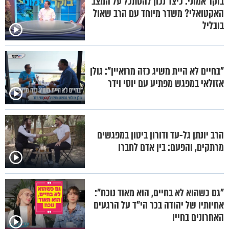
בוקר אמוני: כיצד נכון להסתכל על המצב
האקטואלי? משדר מיוחד עם הרב שאול
בובליל
"בחיים לא היית משיג כזה מרואיין": גולן
אזולאי במפגש מפתיע עם יוסי וידר
הרב יונתן גל-עד ודורון ביטון במפגשים
מרתקים, והפעם: בין אדם לחברו
"גם כשהוא לא בחיים, הוא מאוד נוכח":
אחיותיו של יהודה בכר הי"ד על הרגעים
האחרונים בחייו