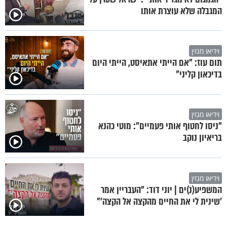
המגבלה שלא עוצרת אותו
וידיאו מגזין
תום עוז: "אם הייתי אתאיסט, הייתי היום
בדיכאון קליני"
וידיאו מגזין
"ניסו לחטוף אותי פעמיים": מוטי כהנא
בריאיון נוקב
וידיאו מגזין
המשפיע(נ)ים | יוני דוד: "העבריין אמר
'שינית לי את החיים מהקצה אל הקצה'"