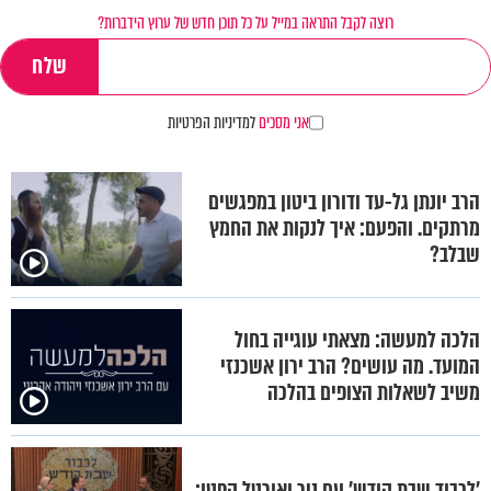
רוצה לקבל התראה במייל על כל תוכן חדש של ערוץ הידברות?
אני מסכים
למדיניות הפרטיות
הרב יונתן גל-עד ודורון ביטון במפגשים
מרתקים. והפעם: איך לנקות את החמץ
שבלב?
הלכה למעשה: מצאתי עוגייה בחול
המועד. מה עושים? הרב ירון אשכנזי
משיב לשאלות הצופים בהלכה
'לכבוד שבת קודש' עם ניר ואורטל קפטן: