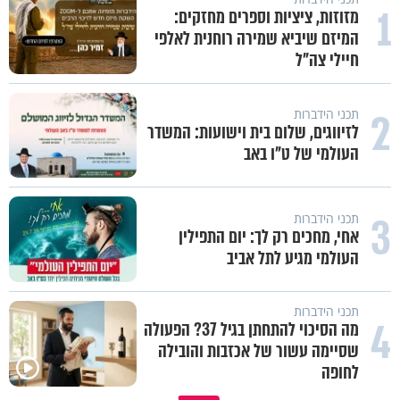
1
מזוזות, ציציות וספרים מחזקים:
המיזם שיביא שמירה רוחנית לאלפי
חיילי צה"ל
2
תכני הידברות
לזיווגים, שלום בית וישועות: המשדר
העולמי של ט"ו באב
3
תכני הידברות
אחי, מחכים רק לך: יום התפילין
העולמי מגיע לתל אביב
תכני הידברות
4
מה הסיכוי להתחתן בגיל 37? הפעולה
שסיימה עשור של אכזבות והובילה
לחופה
הגעתי לגיל 108 בזכות הכיבוד הורים