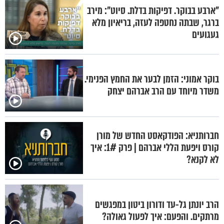
"ארבע בבוקר. דפיקות בדלת. סיוט": מירב
ברגר, שבתה נחטפה לעזה, בריאיון מלא
געגועים
בוקר אמוני: הזמן לבער את החמץ הפנימי.
משדר מיוחד עם הרב אברהם יצחק
חברותניא: הפודקאסט החדש של מורן
קורס ויפעת הללי אברהם | פרק 1#: איך
לא לקנא?
הרב יונתן גל-עד ודורון ביטון במפגשים
מרתקים. והפעם: איך לפעול גאולה?