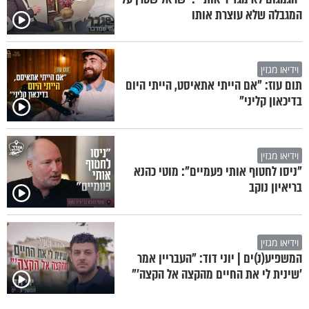
המגבלה שלא עוצרת אותו
וידיאו מגזין
תום עוז: "אם הייתי אתאיסט, הייתי היום
בדיכאון קליני"
וידיאו מגזין
"ניסו לחטוף אותי פעמיים": מוטי כהנא
בריאיון נוקב
וידיאו מגזין
המשפיע(נ)ים | יוני דוד: "העבריין אמר
'שינית לי את החיים מהקצה אל הקצה'"