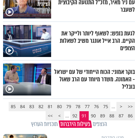
עם ניר מאיר, מזכ"ל התנועה הקיבוצית
לשעבר
לגעת בנפש: לשאוף ליותר ולייקר את
הקיים. הרב אייל אונגר משיב לשאלות
הצופים
בוקר אמוני: הכוח הייחודי של עם ישראל
- האמונה. משדר מיוחד עם הרב שאול
בובליל
85
84
83
82
81
80
79
78
77
76
75
...
<
<<
>>
>
...
92
91
90
89
88
87
86
הנצפים
פעילות הידברות
תוכניות הערוץ
תכני הידברות