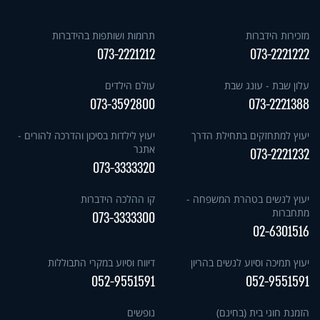
מזכירות הידברות
תרומות ושותפות בהידברות
073-2221212
073-2221222
עלון שבת - עונג שבת
עולם הילדים
073-3592800
073-2221388
יעוץ למתחזקים בתחילת הדרך
יעוץ לילדות בסיכון והדרכה להורים -
אתגר
073-2221232
073-3333320
יעוץ לנשים בטהרת המשפחה -
קו ההלכה הידברות
מתחברות
073-3333300
02-6301516
יעוץ תמיכה וסיוע לנשים בהריון
דיווח וסיוע במקרי התבוללות
052-9551591
052-9551591
הזמנת חוגי בית (בחינם)
נופשים