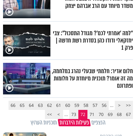
משדר מיוחד עם הרב אברהם יצחק
"למה 'אמרתי לכם'? מגודל התסכול": צבי
יחזקאלי ודודו כהן בסדרת רשת חדשה |
פרק 1
חלום אדיר: חלמתי שבעלי נהרג במלחמה,
מה זה אומר? תוכנית מיוחדת על חלומות
ופתרונם
66
65
64
63
62
61
60
59
58
57
56
...
<
<<
>>
>
...
73
72
71
70
69
68
67
הנצפים
פעילות הידברות
תוכניות הערוץ
תכני הידברות