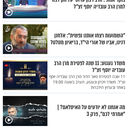
למרן הרב עובדיה יוסף זצ"ל
"השמועות רצחו אותנו נפשית": אלחנן
דנינו, אביו של אורי הי"ד, בריאיון מטלטל
משדר געגוע: 11 שנה לפטירת מרן הרב
עובדיה יוסף זצ"ל
11 שנה לפטירת פאר הדור מרן הרב עובדיה יוסף
זצ"ל. משדר זיכרון וגעגוע, הערב בשעה 19:00
באתר ובערוץ הידברות
מה אנחנו לא יודעים על האיסלאם? |
"אמרתי לכם", פרק 3