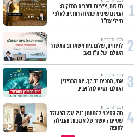
1
מזוזות, ציציות וספרים מחזקים:
המיזם שיביא שמירה רוחנית לאלפי
חיילי צה"ל
2
תכני הידברות
לזיווגים, שלום בית וישועות: המשדר
העולמי של ט"ו באב
3
תכני הידברות
אחי, מחכים רק לך: יום התפילין
העולמי מגיע לתל אביב
תכני הידברות
4
מה הסיכוי להתחתן בגיל 37? הפעולה
שסיימה עשור של אכזבות והובילה
לחופה