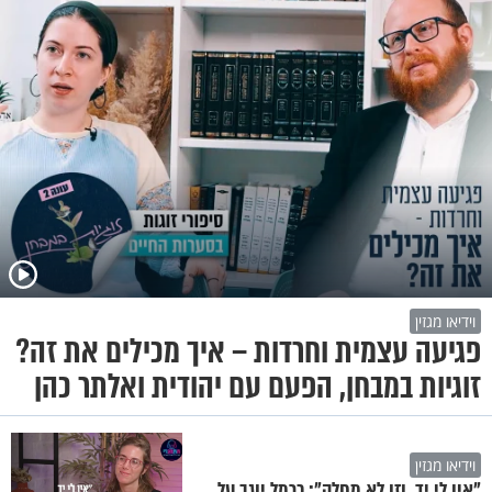
וידיאו מגזין
פגיעה עצמית וחרדות – איך מכילים את זה?
זוגיות במבחן, הפעם עם יהודית ואלתר כהן
וידיאו מגזין
"אין לי יד, וזו לא מחלה": כרמל יוגב על