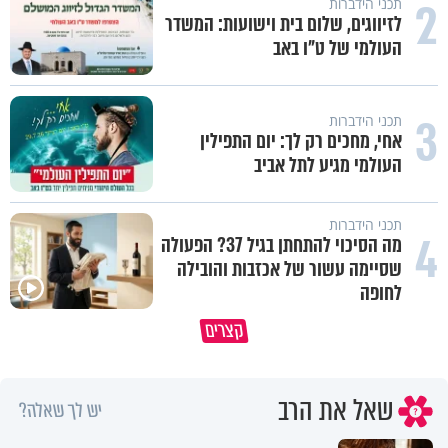
2
תכני הידברות
לזיווגים, שלום בית וישועות: המשדר
העולמי של ט"ו באב
3
תכני הידברות
אחי, מחכים רק לך: יום התפילין
העולמי מגיע לתל אביב
תכני הידברות
4
מה הסיכוי להתחתן בגיל 37? הפעולה
שסיימה עשור של אכזבות והובילה
לחופה
קצרים
מדוע האמונה נמשלה למלח?
גם ׳הרע׳ זה הרחמים של בורא ע
שאל את הרב
יש לך שאלה?