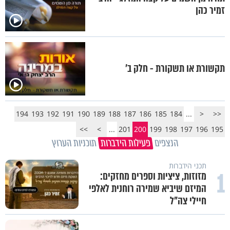
זמיר כהן
תקשורת או תשקורת - חלק ב’
194
193
192
191
190
189
188
187
186
185
184
...
<
<<
>>
>
...
201
200
199
198
197
196
195
הנצפים
פעילות הידברות
תוכניות הערוץ
תכני הידברות
1
מזוזות, ציציות וספרים מחזקים:
המיזם שיביא שמירה רוחנית לאלפי
חיילי צה"ל