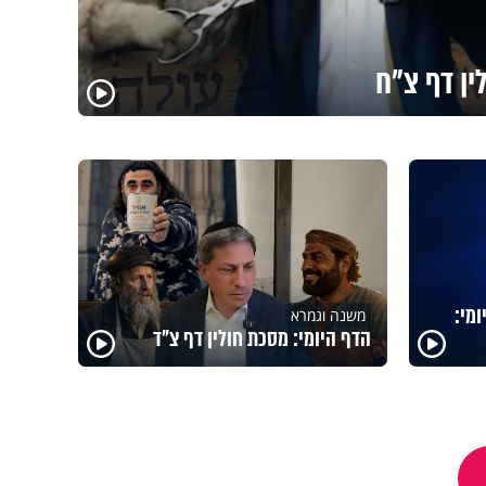
ין דף צ"ח
מי:
משנה וגמרא
הדף היומי: מסכת חולין דף צ"ד