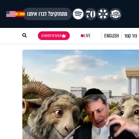
מתחזקים? דברו איתנו
צור קשר
ENGLISH
LIVE
הצטרפו למועדון