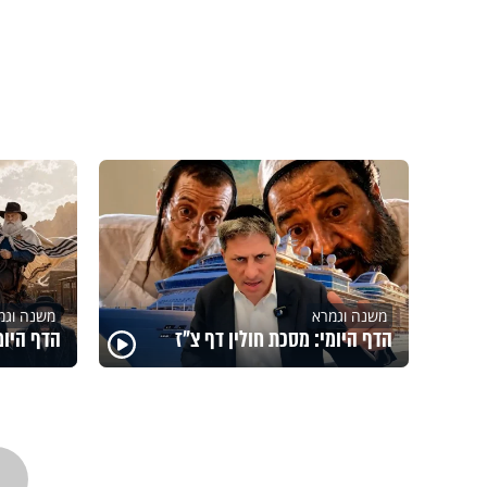
משנה וגמרא
משנה וגמ
הדף היומי: מסכת חולין דף צ"ז
הדף היומ