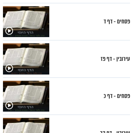
פסחים - דף ד
עירובין - דף פז
פסחים - דף כ