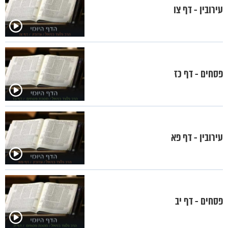
עירובין - דף צו
פסחים - דף כז
עירובין - דף פא
פסחים - דף יב