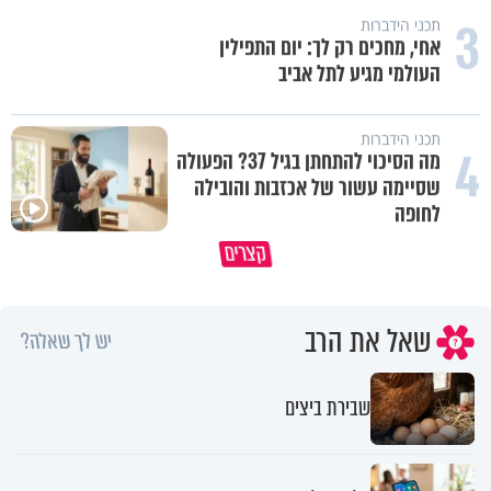
3
תכני הידברות
אחי, מחכים רק לך: יום התפילין
העולמי מגיע לתל אביב
תכני הידברות
4
מה הסיכוי להתחתן בגיל 37? הפעולה
שסיימה עשור של אכזבות והובילה
לחופה
פותחים פתח קטן - ומקבלים עול
קצרים
תשתמש באהבה של השם לטובתך
עצום
שאל את הרב
יש לך שאלה?
שבירת ביצים