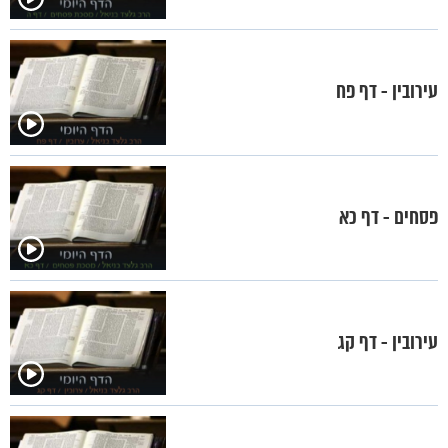
עירובין - דף פח
פסחים - דף כא
עירובין - דף קג