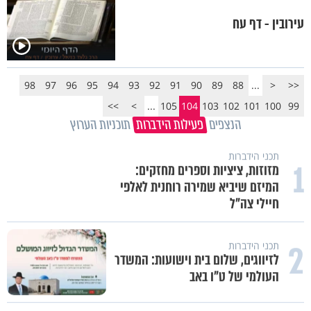
עירובין - דף עח
98
97
96
95
94
93
92
91
90
89
88
...
<
<<
>>
>
...
105
104
103
102
101
100
99
הנצפים
פעילות הידברות
תוכניות הערוץ
תכני הידברות
1
מזוזות, ציציות וספרים מחזקים:
המיזם שיביא שמירה רוחנית לאלפי
חיילי צה"ל
2
תכני הידברות
לזיווגים, שלום בית וישועות: המשדר
העולמי של ט"ו באב