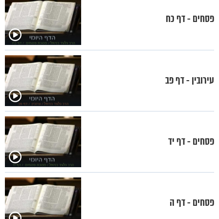
פסחים - דף כח
עירובין - דף פב
פסחים - דף יד
פסחים - דף ה