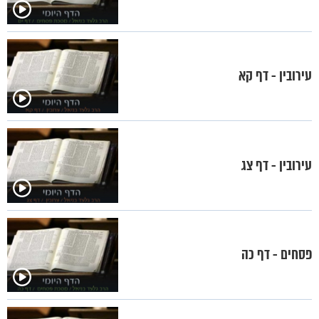
עירובין - דף קא
עירובין - דף צג
פסחים - דף כה