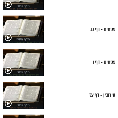
פסחים - דף כב
פסחים - דף ו
עירובין - דף צז