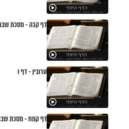
דף קכה - מסכת שבת
ערובין - דף ו
דף קמח - מסכת שב