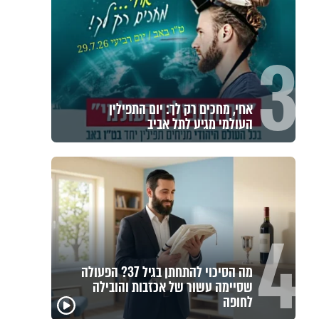
3
אחי, מחכים רק לך: יום התפילין
העולמי מגיע לתל אביב
4
מה הסיכוי להתחתן בגיל 37? הפעולה
שסיימה עשור של אכזבות והובילה
פגיעה
לחופה
האם אפשר להפוך קללה
מכילי