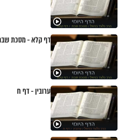
דף קלא - מסכת שבת
ערובין - דף ח