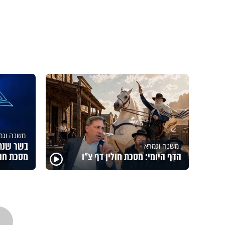
משנה וגמ
בשר שנתע
משנה וגמרא
הדף היומי: מסכת חולין דף צ"ו
מסכת חול