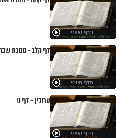
דף קמט - מסכת שב
דף קלב - מסכת שבת
ערובין - דף ט