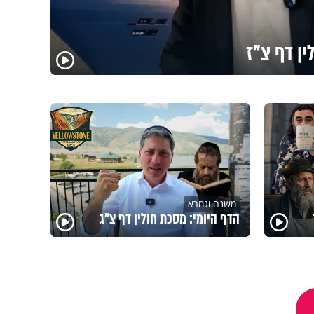
ין דף צ"ז
משנה וגמרא
הדף היומי: מסכת חולין דף צ"ג