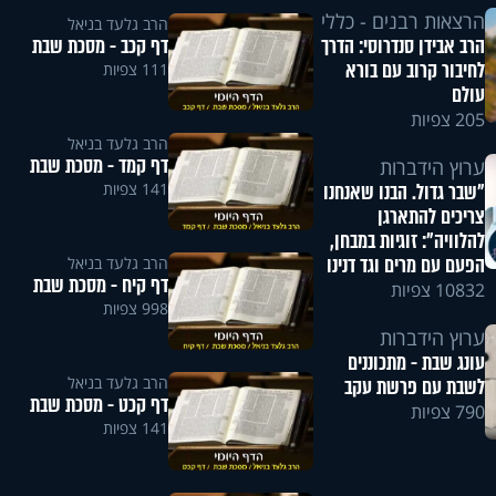
הרצאות רבנים - כללי
הרב גלעד בניאל
דף קכב - מסכת שבת
הרב אבידן סנדרוסי: הדרך
לחיבור קרוב עם בורא
111 צפיות
עולם
205 צפיות
הרב גלעד בניאל
דף קמד - מסכת שבת
ערוץ הידברות
141 צפיות
"שבר גדול. הבנו שאנחנו
צריכים להתארגן
להלוויה": זוגיות במבחן,
הפעם עם מרים וגד דנינו
הרב גלעד בניאל
דף קיח - מסכת שבת
10832 צפיות
998 צפיות
ערוץ הידברות
עונג שבת - מתכוננים
הרב גלעד בניאל
לשבת עם פרשת עקב
דף קכט - מסכת שבת
790 צפיות
141 צפיות