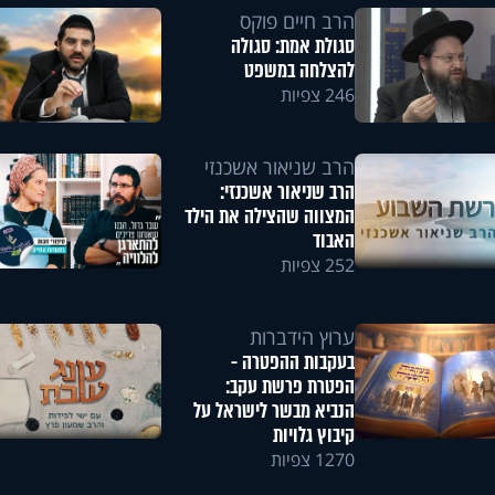
הרב חיים פוקס
סגולת אמת: סגולה
להצלחה במשפט
246 צפיות
הרב שניאור אשכנזי
הרב שניאור אשכנזי:
המצווה שהצילה את הילד
האבוד
252 צפיות
ערוץ הידברות
בעקבות ההפטרה -
הפטרת פרשת עקב:
הנביא מבשר לישראל על
קיבוץ גלויות
1270 צפיות