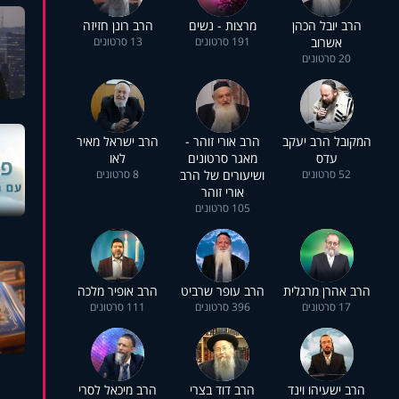
הרב יובל הכהן
מרצות - נשים
הרב רונן חזיזה
אשרוב
191 סרטונים
13 סרטונים
20 סרטונים
המקובל הרב יעקב
הרב אורי זוהר -
הרב ישראל מאיר
עדס
מאגר סרטונים
לאו
52 סרטונים
ושיעורים של הרב
8 סרטונים
אורי זוהר
105 סרטונים
הרב אהרן מרגלית
הרב עופר שרביט
הרב אופיר מלכה
17 סרטונים
396 סרטונים
111 סרטונים
הרב ישעיהו וינד
הרב דוד בצרי
הרב מיכאל לסרי