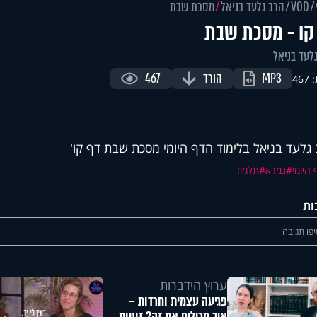
VOD
הרב גלעד בניאל
מסכת שבת
קו - מסכת שבת
לעד בניאל
MP3
הורד
467
46
גלעד בניאל בלימוד הדף היומי מסכת שבת דף קו'
היומי
גמרא
תלמוד
ות
פו תגובה
ערוץ הידברות
פגיעה עצמית וחרדות –