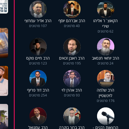
הקאוצ`ר אליהו
הרב אברהם יוסף
הרב אדיר עמרוצי
שירי
40 סרטונים
107 סרטונים
62 סרטונים
הרב יוחאי חנסאב
הרב ראובן זכאים
הרב חיים פוקס
24 סרטונים
195 סרטונים
123 סרטונים
הרב שלמה
הרב אהרן לוי
הרב דוד פריוף
לוינשטיין
93 סרטונים
254 סרטונים
176 סרטונים
הרצאות רבנים -
הרב ברוך בוקרה
הרב עמנואל