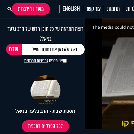
קות
תרומות
צור קשר
ENGLISH
מועדון הידברות
This
is
a
The media could not 
רוצה התראה על כל תוכן חדש של הרב גלעד
modal
window.
בניאל?
אני מסכים
למדיניות הפרטיות
מסכת שבת - הרב גלעד בניאל
לכל הפרקים בתכנית