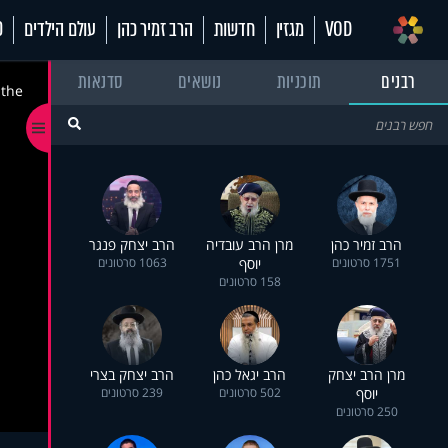
VOD
מגזין
חדשות
הרב זמיר כהן
עולם הילדים
70
רבנים
תוכניות
נושאים
סדנאות
 the
הרב זמיר כהן
מרן הרב עובדיה
הרב יצחק פנגר
1751 סרטונים
יוסף
1063 סרטונים
158 סרטונים
מרן הרב יצחק
הרב יגאל כהן
הרב יצחק בצרי
יוסף
502 סרטונים
239 סרטונים
250 סרטונים