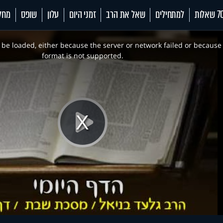
 שאלות
למתחילים
שאל את הרב
זמני היום
עלון
שופס
מחל
be loaded, either because the server or network failed or because
format is not supported.
Play
Video