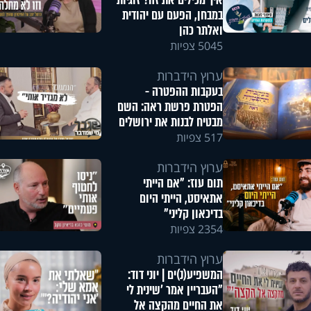
איך מכילים את זה? זוגיות
במבחן, הפעם עם יהודית
ואלתר כהן
5045 צפיות
ערוץ הידברות
בעקבות ההפטרה -
הפטרת פרשת ראה: השם
מבטיח לבנות את ירושלים
517 צפיות
ערוץ הידברות
תום עוז: "אם הייתי
אתאיסט, הייתי היום
בדיכאון קליני"
2354 צפיות
ערוץ הידברות
המשפיע(נ)ים | יוני דוד:
"העבריין אמר 'שינית לי
את החיים מהקצה אל