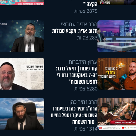
הקצה'"
2875 צפיות
הרב אדיר עמרוצי
חלום אדיר: מקבץ סגולות
283 צפיות
ערוץ הידברות
קוד פתוח | דניאל ברגר:
"ה-7 באוקטובר גרם לי
לחפש תשובות"
6280 צפיות
הרב זמיר כהן
הרה"ג זמיר כהן בשיעורו
השבועי: עיקר וטפל בחיים
- סוד השמחה
1314 צפיות