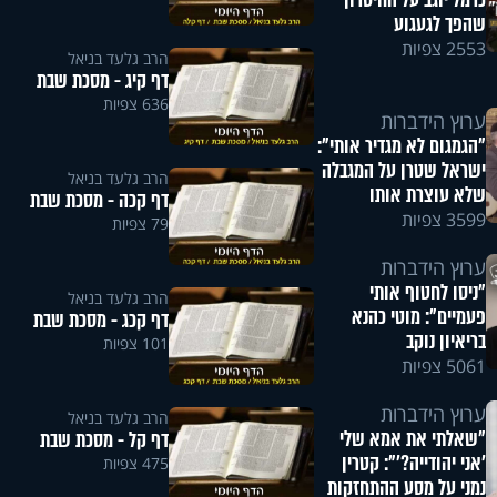
כרמל יוגב על החיסרון
שהפך לגעגוע
2553 צפיות
הרב גלעד בניאל
דף קיג - מסכת שבת
636 צפיות
ערוץ הידברות
"הגמגום לא מגדיר אותי":
ישראל שטרן על המגבלה
הרב גלעד בניאל
שלא עוצרת אותו
דף קכה - מסכת שבת
3599 צפיות
79 צפיות
ערוץ הידברות
"ניסו לחטוף אותי
הרב גלעד בניאל
פעמיים": מוטי כהנא
דף קכג - מסכת שבת
בריאיון נוקב
101 צפיות
5061 צפיות
ערוץ הידברות
הרב גלעד בניאל
"שאלתי את אמא שלי
דף קל - מסכת שבת
'אני יהודייה?'": קטרין
475 צפיות
נמני על מסע ההתחזקות