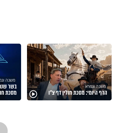
משנה וגמ
בשר שנתע
משנה וגמרא
הדף היומי: מסכת חולין דף צ"ו
מסכת חול