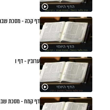
דף קכה - מסכת שבת
ערובין - דף ו
דף קמח - מסכת שב