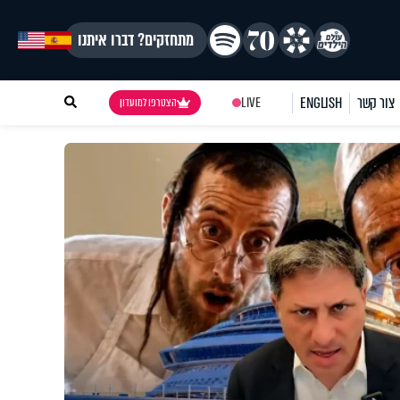
מתחזקים? דברו איתנו
צור קשר
ENGLISH
LIVE
הצטרפו למועדון