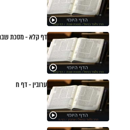
דף קלא - מסכת שבת
ערובין - דף ח