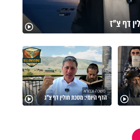
ין דף צ"ז
משנה וגמרא
הדף היומי: מסכת חולין דף צ"ג