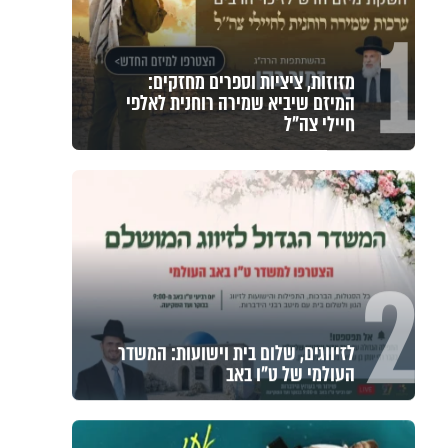
1
מזוזות, ציציות וספרים מחזקים:
המיזם שיביא שמירה רוחנית לאלפי
חיילי צה"ל
2
לזיווגים, שלום בית וישועות: המשדר
העולמי של ט"ו באב