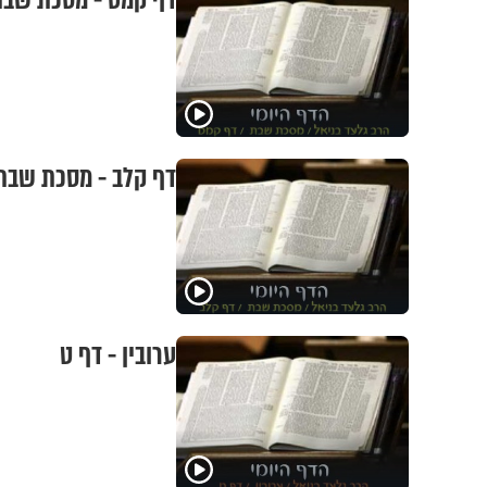
דף קמט - מסכת שב
דף קלב - מסכת שבת
ערובין - דף ט