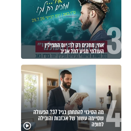
3
אחי, מחכים רק לך: יום התפילין
העולמי מגיע לתל אביב
4
מה הסיכוי להתחתן בגיל 37? הפעולה
שסיימה עשור של אכזבות והובילה
לחופה
גם השולחן שבת שאתם