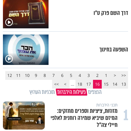
דרך השם פרק ט"ו
השפעה בחינוך
12
11
10
9
8
7
6
5
4
3
2
1
<
<<
>>
>
...
18
17
16
15
14
13
הנצפים
פעילות הידברות
תוכניות הערוץ
תכני הידברות
1
מזוזות, ציציות וספרים מחזקים:
המיזם שיביא שמירה רוחנית לאלפי
חיילי צה"ל