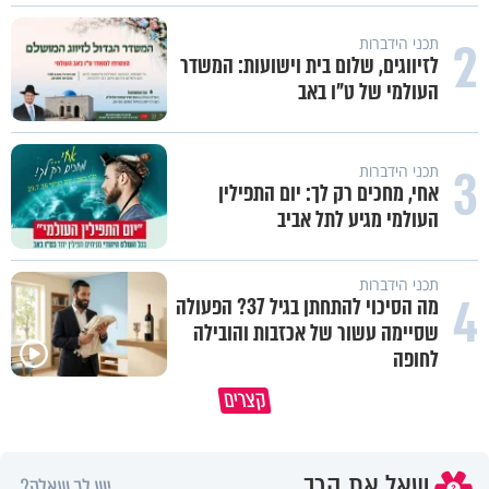
2
תכני הידברות
לזיווגים, שלום בית וישועות: המשדר
העולמי של ט"ו באב
3
תכני הידברות
אחי, מחכים רק לך: יום התפילין
העולמי מגיע לתל אביב
תכני הידברות
4
מה הסיכוי להתחתן בגיל 37? הפעולה
שסיימה עשור של אכזבות והובילה
לחופה
הגעתי לגיל 108 בזכות הכיבוד הורים
קצרים
שלי
אשתך לא במקום האחרון
שאל את הרב
יש לך שאלה?