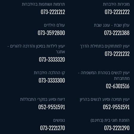
מזכירות הידברות
תרומות ושותפות בהידברות
073-2221212
073-2221222
עלון שבת - עונג שבת
עולם הילדים
073-3592800
073-2221388
יעוץ למתחזקים בתחילת הדרך
יעוץ לילדות בסיכון והדרכה להורים -
אתגר
073-2221232
073-3333320
יעוץ לנשים בטהרת המשפחה -
קו ההלכה הידברות
מתחברות
073-3333300
02-6301516
יעוץ תמיכה וסיוע לנשים בהריון
דיווח וסיוע במקרי התבוללות
052-9551591
052-9551591
הזמנת חוגי בית (בחינם)
נופשים
073-2221270
073-2221290