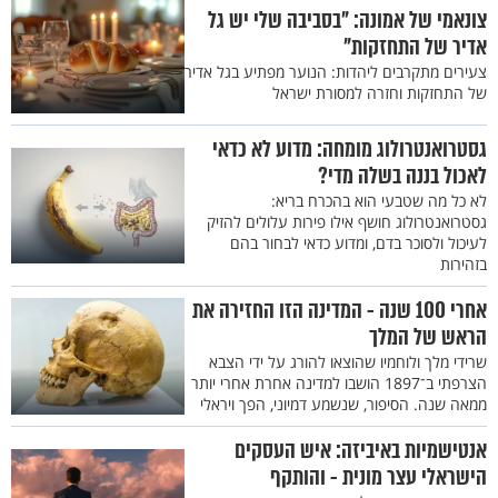
צונאמי של אמונה: "בסביבה שלי יש גל
אדיר של התחזקות"
צעירים מתקרבים ליהדות: הנוער מפתיע בגל אדיר
של התחזקות וחזרה למסורת ישראל
גסטרואנטרולוג מומחה: מדוע לא כדאי
לאכול בננה בשלה מדי?
לא כל מה שטבעי הוא בהכרח בריא:
גסטרואנטרולוג חושף אילו פירות עלולים להזיק
לעיכול ולסוכר בדם, ומדוע כדאי לבחור בהם
בזהירות
אחרי 100 שנה - המדינה הזו החזירה את
הראש של המלך
שרידי מלך ולוחמיו שהוצאו להורג על ידי הצבא
הצרפתי ב־1897 הושבו למדינה אחרת אחרי יותר
ממאה שנה. הסיפור, שנשמע דמיוני, הפך ויראלי
אנטישמיות באיביזה: איש העסקים
הישראלי עצר מונית - והותקף