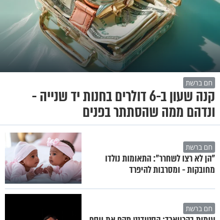
חם ברשת
קנה שעון ב-6 דולרים בחנות יד שנייה -
ונדהם ממה שהסתתר בפנים
חם ברשת
"הן לא רצו לשחרר": התאומות נולדו
מחובקות - ומסרבות להיפרד
חם ברשת
עימות בהרווארד: הסטודנט תקף את יוסף