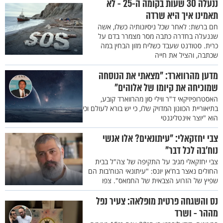
ננעלה 30 שעות בקומה ה-25 - לא
תאמינו איך היא שרדה
חם ברשת: לאחר שכל ניסיונותיה כשלו, אשה
שננעלה בחדרה כתבה מסר מצמרר בדם על
כרית. סטודנט שעבד כשליח מזון הבחין במה
שכתבה, והציל את חייה
מדען מהרווארד: "מצאתי את הנוסחה
שמוכיחה את קיומו של אלוהים"
האסטרופיזיקאי ד"ר ווילי סון מהרווארד קובע,
בתיאוריית הכוונון המדויק שלו, כי יש בורא לעולם וכי
הוא "יוצר אינטליגנטי
צבי יחזקאלי: "עיתונאים? אלו אנשי
נוח'בה לכל דבר"
צבי יחזקאלי מגיב על התקיפה של צה"ל בבית
החולים נאצר בח'אן יונס: "עיתונאי הנוח'בות הם
שפיץ של הזרוע הצבאית של החמאס". צפו
נס והשגחה פרטית מופלאה: צעיר נפל
מההר - ושרד