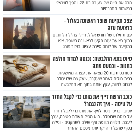
הרס את חייה של צעירה בת 28, והפך לוויראלי
ברשתות החברתיות
צפו: תקיעת שופר ראשונה באלול -
ברצועת עזה
עם תחילתו של חודש אלול, חיילי צה"ל הלוחמים
בתוך רצועת עזה תקעו לראשונה בשופר. צפו
בתקיעה של לוחם סיירת עציוני באזור מורג
סיוט בתא ההלבשה: נכנסה למדוד חולצה
בחנות - וכמעט מתה
סטודנטית בת 20 מצאה את עצמה מאושפזת
בבית חולים לאחר שעקרב, שעקיצה שלו יכולה
לגרום למוות, עקץ אותה בתוך תא ההלבשה
כוכב הרשת זייף את מותו כדי לקבל החזר
על טיסה - איך זה נגמר?
יוטיובר בריטי ניסה לזייף את מותו כדי לקבל החזר
על טיסה שבוטלה. הוא הפיק תעודת פטירה, ערך
לעצמו הלוויה מזויפת ואף שילם לשחקנים - וגילה
בסוף שהכל היה יקר יותר מסכום ההחזר