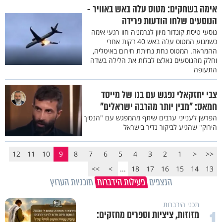
אימה בשחקים: מטוס עלה באש באוויר -
הנוסעים שלחו הודעות פרידה
נוסעי טיסת קונדור מיוון לגרמניה חוו רגעי אימה
כשמנוע המטוס עלה באש 40 דקות אחרי
ההמראה. המטוס נחת נחיתת חירום באיטליה,
וחלק מהנוסעים נאלצו לבלות את הלילה בשדה
התעופה
צבי יחזקאלי נפגש עם בנו של מייסד
חמאס: "מבין יותר מהרבה ישראלים"
הפרשן לענייני ערבים שיתף מהמפגש עם "הנסיך
הירוק" שהגיע לביקור נדיר בישראל
12
11
10
9
8
7
6
5
4
3
2
1
<
<<
>>
>
...
18
17
16
15
14
13
הנצפים
פעילות הידברות
תוכניות הערוץ
תכני הידברות
1
מזוזות, ציציות וספרים מחזקים: