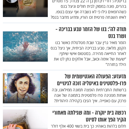
בריטניה: דודי ליברמן בן ה־22 צנח כ־15 מטרים
בהרים, פונה במסוק לבית חולים וניצל בנס
כשהרופאים גילו כי לא נשברה אף עצם בגופו.
לאיזו השגחה פרטית זכו הוריו, ומדוע מדובר בנס?
תודה לה': בנו של הזמר טבע בבריכה -
ושרד בנס
הזמר מאיר גרין עבר שבת מטלטלת כאשר בנו
הקטן, מלאכי, טבע בבריכה הביתית, אך ניצל בנס
לאחר החייאה מהירה. בסטטוס אישי שיתף:
“שעות של אימה וכאב, אבל אלוקים נתן לנו את
הילד בחזרה”
מזעזע: הפעולה האנטישמית של
פרו-פלסטינים באיטליה זוכה לגינויים
ברשתות החברתיות הופצה תמונה ממילאנו, ובה
אוחזת מפגינה פרו פלסטינית בתמונה של אנה
פרנק עם כאפייה. איך הגיבו בקהילה היהודית?
רכשה בית יוקרה - ומה שגילתה מאחורי
הקיר הפך אותו לסיוט
חלום בלהות באוהיו: כך בית בשווי 400 אלף דולר