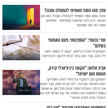
צפו: מהו הסוד האמיתי להתחלה טובה?
איפה טמון הסוד האמיתי להתחלה טובה? הוא כאן
ועכשיו. רגע לפני שהשנה מסתיימת - מסיימים
אותה הכי טוב שאפשר
שרי גבעתי: "התפכחתי. פעם האמנתי
בשלום"
השחקנית סיפרה בריאיון: "עצוב לי כשאני רואה
ילד בוכה, אבל הוא עלול לגדול ולהפוך לטרוריסט"
אביב אלוש: "הקשר בין צ'ארלי קירק,
האמת ועם ישראל"
השחקן כתב לעוקביו על פעיל הימין האמריקני
הפרו-ישראלי שנרצח: "לא הכרתי אותו, אבל רואים
איך ברחבי העולם השקר צועק מכל כיוון. אי אפשר
באמת להתווכח עם הסיפור של עם ישראל ולא עם
החיבור שלנו לארץ ישראל"
המשפיען האמריקני שנרצח: "אין כזה