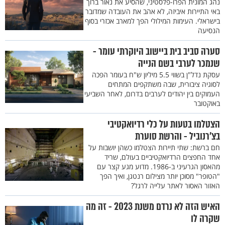
נהג המונית הפרו-פלסטיני, שהסיע את נאור ברוך
באי התיירות איביזה, לא אהב את העובדה שמדובר
בישראלי. העימות המילולי הפך למארב אכזרי בסוף
הנסיעה
סערה סביב בית ביישוב היוקרתי עומר -
שנמכר לערבי בשם הנייה
עסקת נדל"ן בשווי 5.5 מיליון ש"ח בעומר הפכה
לסוגיה ציבורית, שבה משתקפים המתחים
העמוקים בין יהודים לערבים בדרום, לאחר השביעי
באוקטובר
הצטלמו בטעות על כלי רדיואקטיבי
בצ'רנוביל - והרשת סוערת
חם ברשת: שתי תיירות הצטלמו כשהן יושבות על
אחד החפצים הרדיואקטיביים בעולם, שריד
מהאסון הגרעיני ב-1986. מדוע מגע קצר עם
"הטופר" מסוכן יותר מצילום רנטגן, ואיך הפך
האזור האסור לאתר עלייה לרגל?
האיש הזה לא נרדם משנת 2023 - זה מה
שקרה לו