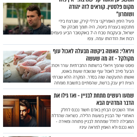
מקום פלסטין. קוראים לזה יהודה
ושומרון"
פעיל הימין האמריקני צ'רלי קירק, שנרצח בידי
מתנקש בעצרת ביוטה, היה תומך מובהק של
ישראל, ובעקבות טבח ה-7 באוקטובר הביע פעמים
רבות את הזדהותו עמה. צפו
ויראלי: האשה ביקשה מבעלה לאכול עוף
מקולקל - זה מה שעשה
פוסט שהפך ויראלי ברשתות החברתיות עורר ויכוח:
הבעל סירב לאכול עוף שנשכח שעות באוטו,
ואשתו התעקשה שזה בסדר. המקרה הלא שגרתי
הצית דיון ענק ברשת, שהסתיים בתשובת מומחה
שמעו רעשים מתחת לבניין - ואז גילו את
הדבר המדהים הבא
אחד השכנים הבחין באדם חשוד נכנס לחלק
האחורי של הבניין בשעות הלילה. כשראה שהדלת
המובילה לחלל שמתחת לבניין פתוחה ומאירה -
הוא נכנס ולא האמין למראה עיניו