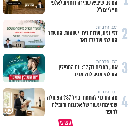
המיזם שיביא שמירה רוחנית לאלפי
חיילי צה"ל
2
תכני הידברות
לזיווגים, שלום בית וישועות: המשדר
העולמי של ט"ו באב
3
תכני הידברות
אחי, מחכים רק לך: יום התפילין
העולמי מגיע לתל אביב
תכני הידברות
4
מה הסיכוי להתחתן בגיל 37? הפעולה
שסיימה עשור של אכזבות והובילה
לחופה
קצרים
האם ראוי לקיים מצוות מתוך הרגל?
מדוע האמונה נמשלה למלח?