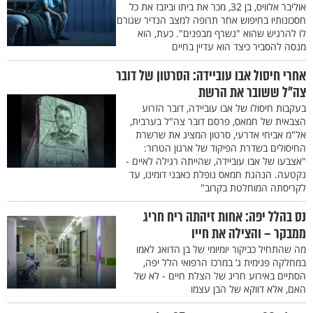
אוליבר אלוויס, בן 32, מכר את ביתו וביזבז את כל
חסכונותיו בחיפוש אחר תרופה למצב הנדיר שגורם
לו להרגיש שהוא "נשרף מבפנים". כעת, הוא
מנסה להסביר כיצד הוא עדיין בחיים
אחרי חיסול אבו עוביידה: הסרטון של דובר
צה"ל ששובר את הרשת
בעקבות חיסולו של אבו עוביידה, דובר הזרוע
הצבאית של חמאס, פרסם דובר צה"ל בערבית,
אל"מ אביחי אדרעי, סרטון המציג את שרשרת
החיסולים בשדרת הפיקוד של ארגון הטרור:
"אצבעו של אבו עוביידה, שהייתה רגילה לאיים -
נקטעה. הנהגת חמאס נופלת כאבני דומינו, עד
לקריסתה המוחלטת בקרוב"
נס בהלל יפה: אחות זיהתה ריח חריג
ממבקר – והצילה את חייו
מה שהתחיל כביקור יומיומי של בן הדואג לאמו
במחלקה פנימית ג’ במרכז הרפואי הלל יפה,
הסתיים באירוע חריג של הצלת חיים - לא של
האם, אלא דווקא של הבן עצמו