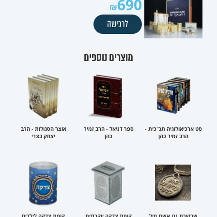
690
לרכישה
מוצרים נוספים
סט ארכיאולוגיה תנ"כית -
ספר דניאל - הרב זמיר
אוצר הסגולות - הרב
הרב זמיר כהן
כהן
יצחק בצרי
שרשרת ננו אשת חיל
קופת צדקה יוקרתית
קופת צדקה לילדים