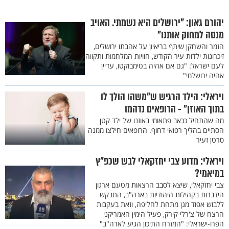
יהורם גאון: "ירושלים היא נשמתי. האויב
מנסה למחוק אותנו"
הזמר והשחקן שיתף בריאיון על אהבתו ירושלים,
זיכרונות ילדות עיר הקודש, חוויות המלחמות ותקווה
לעם ישראל: "גם אם אהיה בטימבוקטו, עדיין
אהיה ירושלמי"
ויראלי: הילד הרגיש ש"משהו הולך לו
בתוך האוזן" - הרופאים נדהמו
מה שהתחיל ככאב פתאומי באוזנו של ילד קטן
הסתיים בהליך רפואי דחוף. הרופאים חילצו ממנה
סרטן זעיר
ויראלי: מדוע צבי יחזקאלי לבש שכפ"ץ
במיאמי?
צבי יחזקאלי, שיצא לסבב הרצאות מטעם ארגון
הידברות בקהילות היהודיות בארה"ב, התבקש
ללבוש אפוד מגן מתחת לחליפה, וזאת בעקבות
הרצח של צ'רלי קירק, פעיל הימין האמריקני
הפרו-ישראלי: "המזרח התיכון הגיע לארה"ב"