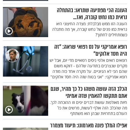
העוגה הכי מפתיעה שתראו: בהתחלה
נראית כמו נחש קוברה, ואז...
העוגה הזו ממש מבלבלת: מצדה החיצוני היא
נראית כמו פנים של נחש קוברה, אך מה מתגלה
כשמתחילים לחתוך?
רופא אמריקני על נס רפואי שראה: "זה
היה חסד אלוקים"
רופאים רואים אלפי ניסים רפואיים מדי יום, אבל יש
מקרים שנצרבים בתודעה שלהם - דווקא משום
שהם הכי לא הגיוניים. על מקרה אחד כזה מודה
רופא אמריקני: "אני בטוח שזה היה חסד אלוקים"
הכלב הזה עושה משהו כל כך מהיר, שגם
אתם תתקשו להאמין שזה אמיתי
חיות מאולפות עושות דברים יפים וזו ההוכחה לכך.
מה שהכלב הזה אולף לעשות, מרשים את כל
העולם בתחרויות שבהן הוא משתתף
אפילו המלך פונה מארמונו: תיעוד מצמרר