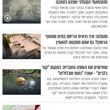
מהצונאמי הקטלני שפגע בטונגה
ביום שישי ובשבת בבוקר פגע צונאמי קטלני
באוקיינוס השקט, סמוך לטונגה, זאת בעקבות
פיצוץ בהר געש תת קרקעי. התושבים קיבלו
אזהרה ופונו מבעוד מועד, ומלך טונגה פונה אף
הוא מארמונו
מהפנט: איך נראית הריסת בתים ממעוף
הרחפן? גם אתם תתקשו להאמין
מתי בפעם האחרונה ראיתם בית שלם שעומד על
עמדו, הופך לעיי חורבות? קבלו חמישה סרטונים
מטריפים של הריסת בתים
מחדשים את השפה העברית: במקום "קור
כלבים" - אמרו "גשם שבלולים"
רשות הטבע והגנים החליטה להשתעשע עם
עוקביה ולהחיות את השפה העברית. עקב מזג
האוויר הקריר שמלווה אותנו בימים האחרונים,
רט"ג מצאה כמה אלטרנטיבות לביטוי "קור
כלבים". העוקבים החליטו לאמץ