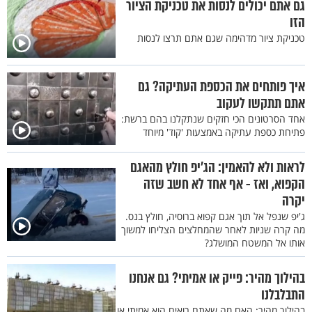
גם אתם יכולים לנסות את טכניקת הציור
הזו
טכניקת ציור מדהימה שגם אתם תרצו לנסות
איך פותחים את הכספת העתיקה? גם
אתם תתקשו לעקוב
אחד הסרטונים הכי חזקים שנתקלנו בהם ברשת:
פתיחת כספת עתיקה באמצעות 'קוד' מיוחד
לראות ולא להאמין: הג’יפ חולץ מהאגם
הקפוא, ואז - אף אחד לא חשב שזה
יקרה
ג'יפ שנפל אל תוך אגם קפוא ברוסיה, חולץ בנס.
מה קרה שניות לאחר שהמחלצים הצליחו למשוך
אותו אל המשטח המושלג?
בהילוך מהיר: פייק או אמיתי? גם אנחנו
התבלבלנו
בהילוך מהיר: האם מה שאתם רואים הוא אמיתי או