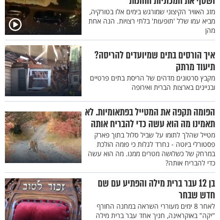
ושטף את המכוניות החונות
מזג האוויר הקיצוני שמורגש בימים אלו בטורקיה,
מביא עמו שלל 'תופעות' בלתי רצויות. הנה אחת
מהן
איך הורסים בתים שמיועדים להריסה?
תיעוד מרתק
מקבץ סרטונים מדהים של הריסת בתים פרטיים
ובניינים בארצות הברית ואירופה
הפומה תקפה את המטייל בפתאומיות. לא
תאמינו מה הוא עשה כדי להבריח אותה
מטייל שהלך לתומו על שביל סלול בתוך פארק
פסטורלי ביוטה - נחרד לגלות כי פומה הולכת
במרחק של כשלושה מטרים ממנו. מה הוא עשה
כדי להבריח אותה?
בן 12 עבר ברית מילה והפתיע עם שם
חדש שבחר
לאחר 8 ימים מעוררי השראה במחנה החורף
"יקה" באוקראינה, חניך אחד עבר ברית מילה