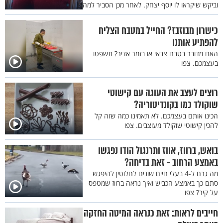
וביקש שיקראו לו יוסף יצחק. לאחר מכן הסביר למה
כישרון מבוזבז? החייל במטבח הצליח
להפתיע אותנו
האם מדובר בטבח צבאי או בזמר אדיר? תשפטו
בעצמכם. צפו
רוצים לעצב את העוגה עם קישוטי
שוקולד כמו בקונדיטוריה?
הכינו אותם בעצמכם. לא תאמינו כמה שזה קל
להכין קישוטי שוקולד מעוצבים. צפו
בואש, ברווז, אווז ותרנגול הודו נפגשו
באמצע הרחוב - זאת בדיחה?
מה גרם ל-4 בעלי חיים שונים לחלוטין להיפגש
סתם כך באמצע הכביש ואיך נראה ברווז שמטפס
על קיר? צפו
חייבים לראות: זאת כנראה המיטה החזקה