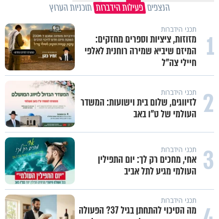
הנצפים
פעילות הידברות
תוכניות הערוץ
תכני הידברות
1
מזוזות, ציציות וספרים מחזקים:
המיזם שיביא שמירה רוחנית לאלפי
חיילי צה"ל
2
תכני הידברות
לזיווגים, שלום בית וישועות: המשדר
העולמי של ט"ו באב
3
תכני הידברות
אחי, מחכים רק לך: יום התפילין
העולמי מגיע לתל אביב
תכני הידברות
4
מה הסיכוי להתחתן בגיל 37? הפעולה