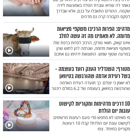
נאמר לה שהיא עוברת הפלה באמצעות לידה
שקטה. ההורים התאבלו על בנם, אלא שבדרך
לטקס הקבורה קרה נס מדהים
מדהים: הפרות הרכיבו משקפי מציאות
מדומה. לא תאמינו מה זה עשה לחלב
איזט קואק, חוואי טורקי, הרכיב לפרות ברפת שלו
משקפי מציאות מדומה, שגרמה להן לחוש שהן
במרעה שטוף שמש. התוצאות ידהימו גם אתכם
מטורף: השנדליר הענק רועד בעוצמה -
בשל רעידת אדמה שהורגשה בטיוואן
לא יאומן כי יצולם: כך תועדה רעידת האדמה
שהורגשה בטיוואן, בעוצמה של 6.2 בסולם ריכטר
10 דרכים מדהימות ומקוריות לקישוט
עוגות יום הולדת
מי מאיתנו לא מחפש מדי פעם רעיונות מרשימים
לקישוט עוגת יום הולדת? קבלו 10 רעיונות
מקוריים במיוחד. צפו