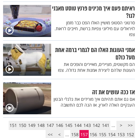
ראיתם פעם איך מכינים פרנץ טוסט מאבני
לגו?
סרטוני הסטופ מושיין האלו הפכו כבר מזמן
לויראלים עם מיליוני צפיות ברשת, חייבים לראות.
צפו
אמני העוגות האלו הם לגמרי ברמה אחת
מעל כולם
הם מקשטים, מציירים, מאיירים והופכים את
העוגות שלהם ליצירת אמנות אחת גדולה. צפו
אז ככה עושים את זה
אם גם אתם תהיתם איך מורידים את גלגלי הבטון
הענקיים האלה לארץ, אז הנה לכם התשובה
151
150
149
148
147
146
145
144
143
142
141
...
<
<<
>>
>
...
158
157
156
155
154
153
152