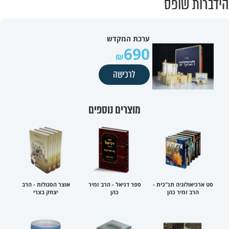
הידברות שופס
ערכת המקדש
690
לרכישה
מוצרים נוספים
סט ארכיאולוגיה תנ"כית -
ספר דניאל - הרב זמיר
אוצר הסגולות - הרב
הרב זמיר כהן
כהן
יצחק בצרי