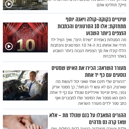
פייק? תחליטו אתם
שינויים בקוקה-קולה ויאנה יוסף
מתחזקת: אלו 10 הסרטונים והכתבות
הנצפים ביותר השבוע
מה הסגולות באמירת "שירת הים", ואיך הציל ילד
חרדי את אחותו בת ה-4? 10 הסרטונים והכתבות
הללו קיבלו את סך הצפיות הגבוה ביותר השבוע
באתר הידברות
מעורר השראה: הכירו את האיש שמטיס
נוסעים עם כף יד אחת
"ההורים שלי חינכו אותי שאני יכול לעשות מה
שארצה, הם לא עשו לי הנחות", כך מספר אריק
גפני, טייס יונייטד איירליינס שנולד עם כף יד אחת.
היום הוא מספר את הסיפור שלו למבוגרים ואף
כתב ספר ילדים מעורר השראה
ההורים התאבלו על בנם שנולד מת – אלא
שאז קרה נס מדהים
יולדת צעירה מטורקיה הגיעה לבית החולים, שם