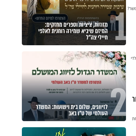
1
מון כושר?
מזוזות, ציציות וספרים מחזקים:
המיזם שיביא שמירה רוחנית לאלפי
חיילי צה"ל
ים לגדול עם חיית מחמד ומה ההבדל בין ילדי שנת 1987 לילדי
2
ר
לזיווגים, שלום בית וישועות: המשדר
העולמי של ט"ו באב
חת