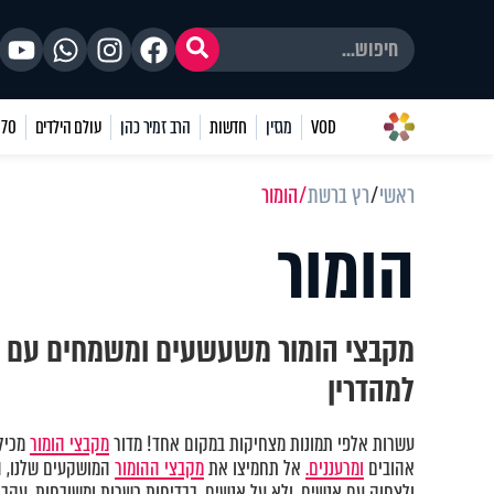
VOD
מגזין
חדשות
הרב זמיר כהן
עולם הילדים
70 שאלות
ראשי
רץ ברשת
הומור
הומור
מקבצי הומור משעשעים ומשמחים עם ב
למהדרין
עשרות אלפי תמונות מצחיקות במקום אחד! מדור
מקבצי הומור
מכיל 
אהובים
ומרעננים.
אל תחמיצו את
מקבצי ההומור
המושקעים שלנו, ה
ולצחוק עם אנשים, ולא על אנשים, בבדיחות כשרות ומשובחות. עקבו