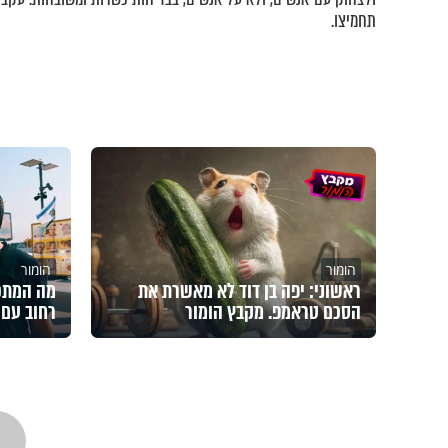
תחמיצו.
הומור
הומור
ראשוני: יפה בן דוד לא מאשרת את
מה המתכו
הסכם טראמפ. מקבץ הומור
רחוב עם 