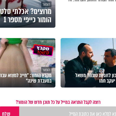
הומור
מרוצים? אכלתי סלט.
הומור כייפי מספר 1
הומור
ן לזוגיות טובה? משאל
מקבץ הומור: "חייב למצוא עבו
יעקב חמו
במעבדת שינה"
רוצה לקבל התראה במייל על כל תוכן חדש של הומור?