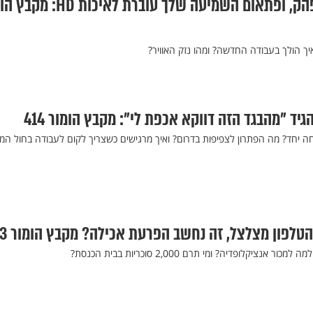
הרגע הזה שאתה מפהק, ופתאום השמיעה שלך עוברת לאיכ
ך הולך בעבודה החדשה? ומהו נזק האוויר?
גיד "מהבגד הזה דווקא אכפת לי": מקבץ הומור 414
ה יחד? מה הפתרון לצפיפות בדרום? ואיך מרגישים כשצריך לקום לעבודה בחול המ
טלפון מצלצל, זה נחשב הפרעת אכילה? מקבץ הומור 413
ציקלופדיה? ומי תרם 2,000 סוכריות בבית הכנסת?