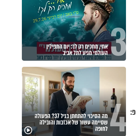
3
אחי, מחכים רק לך: יום התפילין
העולמי מגיע לתל אביב
4
:
מה הסיכוי להתחתן בגיל 37? הפעולה
שסיימה עשור של אכזבות והובילה
לחופה
"הגמג