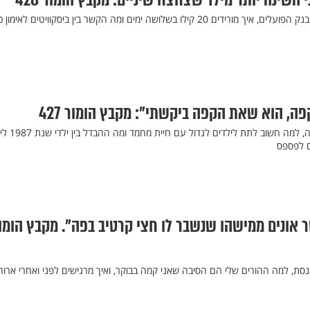
השינה יותר מילד שצחצח שיניים: מקבץ הומור 428
איזה כסף נכנס לחשבון שלך מבנק הפועלים, איך מורידים 20 קילו בשלושה ימים ומה הקשר בין ביסקוויטים לאי
פה, הוא שאת הקפה ביקשתי": מקבץ הומור 427
איזה אור מחכה בקצה המנהרה, למה חשוב לתת לילד
סר אונים ממישהו שנשבר לו חצי קרטיב בפה". מקבץ הומו
סת, למה ההורים שלי הם הסיבה שאני קמה בבוקר, ואיך מרגישים לפני ואחרי ארו