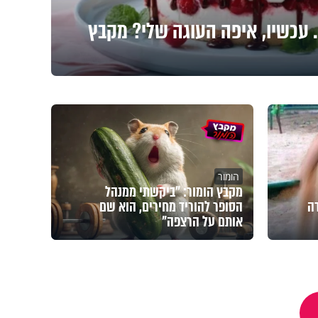
 עכשיו, איפה העוגה שלי? מקבץ
הומור
מקבץ הומור: "ביקשתי ממנהל
דה
הסופר להוריד מחירים, הוא שם
אותם על הרצפה"