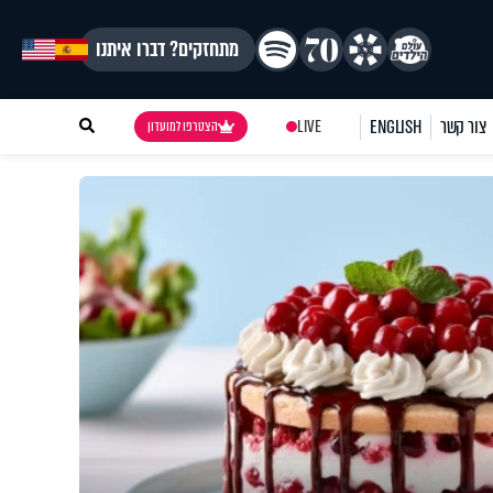
מתחזקים? דברו איתנו
צור קשר
ENGLISH
LIVE
הצטרפו למועדון