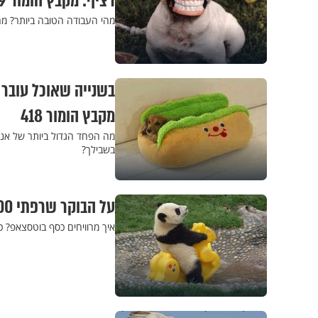
רציף: מקבץ הומור 419
מהי העבודה הטובה ביותר? מה
בשנייה שאוכל עובר 
מקבץ הומור 418
בשבילך?
על הבוקר שרפתי 500 קלוריות. שכחתי את הבורקס בתנור: מקבץ הומור 417
איך מרוויחים כסף בוטסצאפ? כ