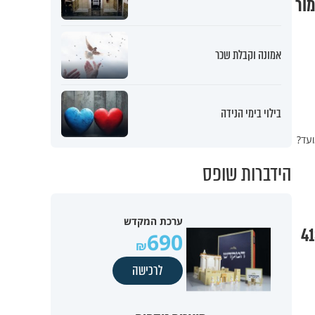
ות HD: מקבץ הומור
אמונה וקבלת שכר
בילוי בימי הנידה
ועד?
הידברות שופס
ערכת המקדש
690
לרכישה