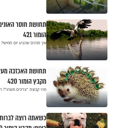
תחושת חוסר האונים
הומור 421
איך מזהים שהגיע יום חמישי? 
מקבץ הומור 420
מהי קבוצת "צריכים משהו"? הא
כשאתה רוצה לברוח 