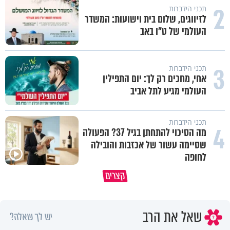
2
תכני הידברות
לזיווגים, שלום בית וישועות: המשדר
העולמי של ט"ו באב
3
תכני הידברות
אחי, מחכים רק לך: יום התפילין
העולמי מגיע לתל אביב
תכני הידברות
4
מה הסיכוי להתחתן בגיל 37? הפעולה
שסיימה עשור של אכזבות והובילה
לחופה
קצרים
מדוע האמונה נמשלה למלח?
גם ׳הרע׳ זה הרחמים של בורא ע
שאל את הרב
יש לך שאלה?