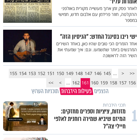
אומרות עליו"
לאחר פסק זמן ארוך מעשייה מקורית באולפני
ההקלטה, חוזר פרידמן עם אלבום חדש, חמישי
במספר
ישי ריבו בסינגל החדש: "הניסיון הזה"
אחד הזמרים הכי טובים שהיו כאן, באחד השירים
המרגשים ביותר שתשמעו. וגם: איך שמעתי את
השיר הזה לראשונה
155
154
153
152
151
150
149
148
147
146
145
...
<
<<
>>
>
...
162
161
160
159
158
157
156
הנצפים
פעילות הידברות
תוכניות הערוץ
תכני הידברות
1
מזוזות, ציציות וספרים מחזקים:
המיזם שיביא שמירה רוחנית לאלפי
חיילי צה"ל