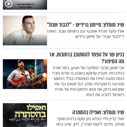
שיר מומלץ: סיימון גרידיש - "לכבוד שבת"
אולד-סקול מזרחי אותנטי עם ניחוחות שבת: האזינו
ל"לכבוד שבת" של סיימון גרידיש
בניון שר על הפחד להסתובב ברחובות. אז
מה הסיפור?
אבי שושן, מבקר המוזיקה של ynet, בטור אורח
בהידברות: מעניין שדווקא בשבוע בו שרים וחברי
כנסת כמעט הפילו את הממשלה בגלל החשש
מפגיעה בדמוקרטיה שלנו, הם יוצאים נגד שיר
שמבטא בדיוק את זכותו הדמוקרטית של אזרח
בישראל להביע את דעתו
שיר מומלץ: ואפילו בהסתרה
יואלי קליין וילד הפלא נתן פוקס בלהיט סוחף
ומחזק. מילים: ליקוטי מוהר"ן. לחן: שייע גרוס