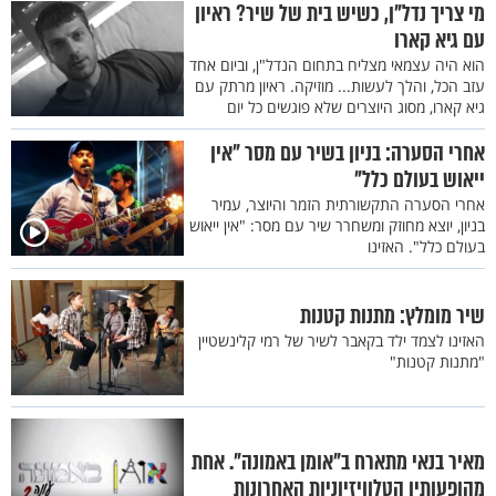
מי צריך נדל"ן, כשיש בית של שיר? ראיון
עם גיא קארו
הוא היה עצמאי מצליח בתחום הנדל"ן, וביום אחד
עזב הכל, והלך לעשות... מוזיקה. ראיון מרתק עם
גיא קארו, מסוג היוצרים שלא פוגשים כל יום
אחרי הסערה: בניון בשיר עם מסר "אין
ייאוש בעולם כלל"
אחרי הסערה התקשורתית הזמר והיוצר, עמיר
בניון, יוצא מחוזק ומשחרר שיר עם מסר: "אין ייאוש
בעולם כלל". האזינו
שיר מומלץ: מתנות קטנות
האזינו לצמד ילד בקאבר לשיר של רמי קלינשטיין
"מתנות קטנות"
מאיר בנאי מתארח ב"אומן באמונה". אחת
מהופעותיו הטלוויזיוניות האחרונות