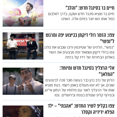
חיים בר בסינגל חדש: "והלב"
חיים בר מוציא סינגל חדש ושקט, בדרך לאלבום
כפול אותו הוא יוצר בימים אלה. האזינו
צפו: הזמר רולי דיקמן בביצוע יפה ומרגש
ל"נפשי"
"נפשי", הלהיט של שטיינמץ וריבו שכבש את כולנו.
צפו ברולי דיקמן ושמואל יפת מבצעים את השיר
באולפן הבחירות של רדיו קול ברמה
אלי הרצליך בסינגל חדש ומיוחד:
"המלאך"
הלחן של נדב כהן כבר נעשה מוכר וזכה לביצועים
שונים, אך לא יצא מעולם באופן רשמי. כעת מוציא
אותו אלי הרצליך לאור עם מילותיו של החזון אי"ש,
ובצירוף קליפ שצולם בצפת ובירושלים. צפו
צפו בקליפ לשיר החדש: "אהבתי" – ילד
הפלא ידידיה וקסלר