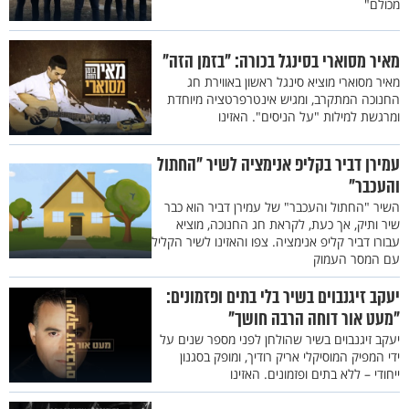
מכולם"
מאיר מסוארי בסינגל בכורה: "בזמן הזה"
מאיר מסוארי מוציא סינגל ראשון באווירת חג
החנוכה המתקרב, ומגיש אינטרפרטציה מיוחדת
ומרגשת למילות "על הניסים". האזינו
עמירן דביר בקליפ אנימציה לשיר "החתול
והעכבר"
השיר "החתול והעכבר" של עמירן דביר הוא כבר
שיר ותיק, אך כעת, לקראת חג החנוכה, מוציא
עבורו דביר קליפ אנימציה. צפו והאזינו לשיר הקליל
עם המסר העמוק
יעקב זיגנבוים בשיר בלי בתים ופזמונים:
"מעט אור דוחה הרבה חושך"
יעקב זיגנבוים בשיר שהולחן לפני מספר שנים על
ידי המפיק המוסיקלי אריק רודיך, ומופק בסגנון
ייחודי – ללא בתים ופזמונים. האזינו