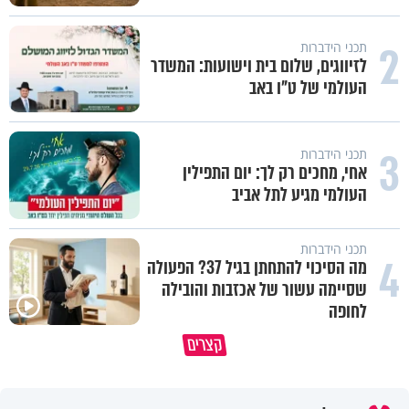
2
תכני הידברות
לזיווגים, שלום בית וישועות: המשדר
העולמי של ט"ו באב
3
תכני הידברות
אחי, מחכים רק לך: יום התפילין
העולמי מגיע לתל אביב
תכני הידברות
4
מה הסיכוי להתחתן בגיל 37? הפעולה
שסיימה עשור של אכזבות והובילה
לחופה
משפחת מתן משתפת בהתמודדות עם
האמונה האמיתית בבורא עולם ה
קצרים
התסמונת של הבת יעלי
לדעת לקבל גם לא