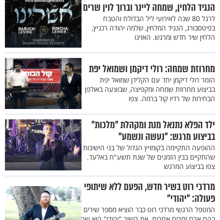
הנגיד הלחין, שמחה ליינר וברוך לוין שרים
לרגל 80 שנה לאירועי ליל הבדולח והטבח
בפיטסבורג, הנגיד המלחין, שלמה יהודה רכניץ,
הלחין שיר חדש ומרגש. האזינו
מחרוזת שמחה: רולי דיקמן ושמואל יפת
הזמר רולי דיקמן יחד עם הקלידן שמואל יפת
בביצוע מחרוזת שמחה ומקפיצה, שבוצעה באולפן
הבחירות של רדיו קול ברמה. צפו
ילד הפלא נתנאל מנת ומקהלת "מלכות"
בביצוע מרגש: "נעשה ונשמע"
ההופעה התקיימה בקומזיץ הגדול של בני הישיבות
שהתקיים בבין הזמנים של שנת תשע"ח באלעד.
צפו בביצוע המרגש
מרדכי רוט בשיר חדש, הפעם ללא שיתופי
פעולה: "יהודי"
המטפל הרגשי מרדכי רוט כבר הוציא מספר שירים
בהם ארח זמרים אחרים. את השיר "יהודי" הוא שר