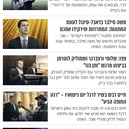
לבד, ומבטא בו את עומק המשמעות של ה"יהודי".
צפו בקליפ
משה סילבר בדאבל-סינגל לעונת
החתונות: המחרוזות שירקידו אתכם
"מחרוזת חתונה" ו"מחרוזת ריקודים" – שני
סינגלים חדשים של משה סילבר, במיוחד עבור
עונת החתונות. האזינו
צפו: שלומי ורצברגר ושמוליק לוטרמן
בביצוע מרגש "ותן בנו"
הזמר שלומי ורצברגר עם הקלידן שמוליק לוטרמן,
בביצוע מרגש לשירו של הזמר שלום למר "ותן בנו",
בחתונה בבני ברק
חיים דבש בשיר לרגל יום נישואיו – "רגע
החופה הגיע"
חיים דבש זכה זה מכבר להקים בית נאמן בישראל.
לרגל נישואיו הוא מגיש שיר חדש, את מילותיו
הצמיד ללחן ספרדי מוכר. האזינו