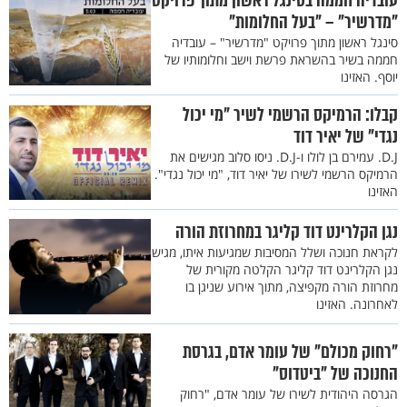
עובדיה חממה בסינגל ראשון מתוך פרויקט
"מדרשיר" – "בעל החלומות"
סינגל ראשון מתוך פרויקט "מדרשיר" – עובדיה
חממה בשיר בהשראת פרשת וישב וחלומותיו של
יוסף. האזינו
קבלו: הרמיקס הרשמי לשיר "מי יכול
נגדי" של יאיר דוד
D.J. עמירם בן לולו ו-D.J. ניסו סלוב מגישים את
הרמיקס הרשמי לשירו של יאיר דוד, "מי יכול נגדי".
האזינו
נגן הקלרינט דוד קליגר במחרוזת הורה
לקראת חנוכה ושלל המסיבות שמגיעות איתו, מגיש
נגן הקלרינט דוד קליגר הקלטה מקורית של
מחרוזת הורה מקפיצה, מתוך אירוע שניגן בו
לאחרונה. האזינו
"רחוק מכולם" של עומר אדם, בגרסת
החנוכה של "ביטדוס"
הגרסה היהודית לשירו של עומר אדם, "רחוק