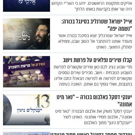
אליקים מתקופת הראשונים. ידוע כי האר"י הקדוש
היה שר אותו בקביעות באותו הלחן"
אייל ישראל שטרנליב בסינגל בכורה:
"נשמה יפה"
אייל ישראל שטרנליב יוצא בסינגל בכורה אשר
מעודד אותנו להתחבר אל הטוב שבנו, וממילא
יסתלק החושך. האזינו
קבלו שירים נפלאים על פרשת וישב
מדי שבוע נציג לכם כאן שירים שקשורים לפרשת
השבוע הנוכחית - וישב. מכירים שירים נוספים
שקשורים לפרשה או לפרשה הבאה? כתבו אלינו
בתגובות, ואולי נוסיף גם אותם. האזנה נעימה
יענקי דסקל באלבום בכורה – "נאר מיט
אמונה"
יענקי דסקל משיק את אלבום הבכורה "נאר מיט
אמונה", אלבום חסידי אותנטי. האזינו לשיר
"יענקל'ס ניגון" מתוך האלבום