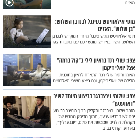
האזינו
מוטי אילאוויטש בסינגל לבנו בן השלוש:
"בן שלוש". האזינו
מוטי אילאוויטש מגיש סינגל מיוחד המוקדש לבנו בן
השלוש. השיר באידיש, מוגש לכם עם כתוביות צפו
צפו: שולי רנד בראיון לילי ב"קול ברמה"
אצל יואלי דיקמן
האומן והזמר שולי רנד התארח לראיון בתוכנית
הלילה של יואלי דיקמן, וגם ביצע משירי האלבומים
צפו: שלומי וירצברגר בביצוע מיוחד לשיר
"דאווענען"
הזמר שלומי ורצברגר והקלידן ברוך הומינר בביצוע
יפה לשיר "דאווענען", מתוך הדיסק החדש של
מקהלת הילדים שכובשת את כולם, "יונגערליך",
באירוע יוקרתי בב"ב