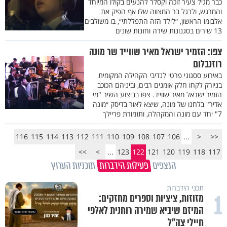
כבר מגיל צעיר זוכה וקסלר להנעים בקולו המיוחד
והמרגש, ולרגל בר המצווה שלו אף הפיק את
אלבומו הראשון, ״לילד הזה התפללתי״, בו משולבים
13 שירים בסגנונות שירה וחזנות שונים
צפו: הזמיר ישראל מאיר שווייד שר מונה
רוזנבלום
באירוע ססגוני פרטי לנדיבי הקהילה המקומית
בניורק לקחו חלק אומנים רבים, וביניהם הכוכב
הזמיר ישראל מאיר שווייד. צפו בביצוע השיר "מי
אדיר" בלחנו של מונה, שיצא לאור בדיסק ״מונה
7" יחד עם מונה והמקהלה, ותזמורת פריילך
116
115
114
113
112
111
110
109
108
107
106
...
<
<<
>>
>
...
123
122
121
120
119
118
117
הנצפים
פעילות הידברות
תוכניות הערוץ
תכני הידברות
1
מזוזות, ציציות וספרים מחזקים:
המיזם שיביא שמירה רוחנית לאלפי
חיילי צה"ל