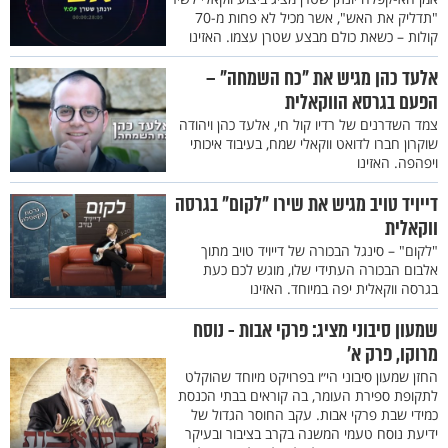
"תדליק את האש", אשר מכיל לא פחות מ-70
קולות – כשאת כולם מבצע שטרן עצמו. האזינו
אלעד כהן מגיש את "כח השמחה" –
הפעם בגרסא הווקאלית
צמד השדרנים של רדיו קול חי, אלעד כהן ויהודה
שוקרון חברו לדואט ווקאלי שמח, בעיבוד איכותי
ויפהפה. האזינו
דייויד טויב מגיש את שירו "לקום" בגרסה
ווקאלית
"לקום" – סינגל הבכורה של דייויד טויב מתוך
אלבום הבכורה העתידי שלו, מוגש לכם כעת
בגרסה ווקאלית יפה במיוחד. האזינו
שמעון סיבוני מציג: פרקי אבות - נוסח
מרוקו, פרק א'
החזן שמעון סיבוני הי״ו בפרויקט מיוחד שהוקלט
לתקופת ספירת העומר, בה קוראים בבתי הכנסת
כמידי שבת פרקי אבות. עקב החוסר הגדול של
ידיעת נוסח טעמי המשנה בקרב בציבור ובעיקר