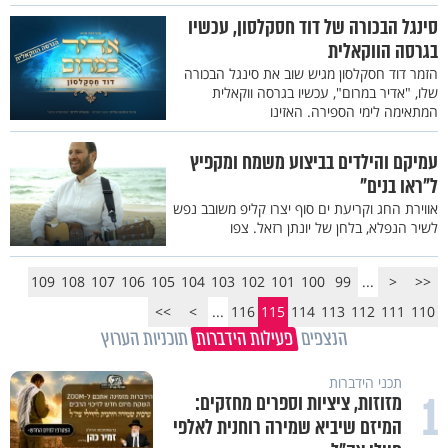
סינגל הבכורה של דוד חסקלסון, עכשיו
בגרסה הווקאלית
הזמר דוד חסקלסון מגיש שוב את סינגל הבכורה
שלו, "אדיר במרום", עכשיו בגרסה ווקאלית
המתאימה לימי הספירה. האזינו
עמיקם והילדים בביצוע משמח ומקפיץ
ל"ראו בנים"
אווירת החג וקריעת ים סוף יצרו קליפ משובב נפש
לשיר הנפלא, בלחן של יונתן רזאל. צפו
109
108
107
106
105
104
103
102
101
100
99
...
<
<<
>>
>
...
116
115
114
113
112
111
110
הנצפים
פעילות הידברות
תוכניות הערוץ
תכני הידברות
1
מזוזות, ציציות וספרים מחזקים:
המיזם שיביא שמירה רוחנית לאלפי