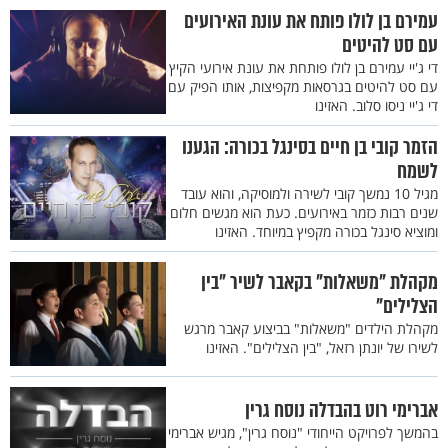
עמירם בן לולו פותח את עונת האירועים
עם סט להיטים
די ג'יי עמירם בן לולו פותחת את עונת אירועי הקיץ
עם סט להיטים בגרסאות מקפיצות, אותו הפיק עם
די ג'יי ניסו סלוב. האזינו
הזמר קובי בן חיים בסינגל בכורה: הגענו
לשמח
מגיל 10 נמשך קובי לשירה ולמוסיקה, והוא עובד
שנים רבות כזמר באירועים. כעת הוא מגשים חלום
ומוציא סינגל בכורה מקפיץ במיוחד. האזינו
מקהלת "משאלות" בקאבר לשיר "בין
הצלילים"
מקהלת הילדים "משאלות" בביצוע קאבר מרגש
לשירו של יונתן רזאל, "בין הצלילים". האזינו
אברימי רוט בהבדלה נוסח גרין
בהמשך לפרויקט הייחודי "נוסח גרין", מגיש אברימי