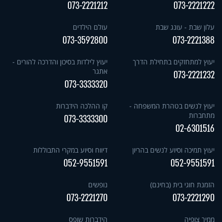
073-2221212
073-2221222
עלון שבת - עונג שבת
עולם הילדים
073-3592800
073-2221388
יעוץ למתחזקים בתחילת הדרך
יעוץ לילדות בסיכון והדרכה להורים -
אתגר
073-2221232
073-3333320
יעוץ לנשים בטהרת המשפחה -
קו ההלכה הידברות
מתחברות
073-3333300
02-6301516
יעוץ תמיכה וסיוע לנשים בהריון
דיווח וסיוע במקרי התבוללות
052-9551591
052-9551591
הזמנת חוגי בית (בחינם)
נופשים
073-2221270
073-2221290
ממיר צופיה
הידברות שופס