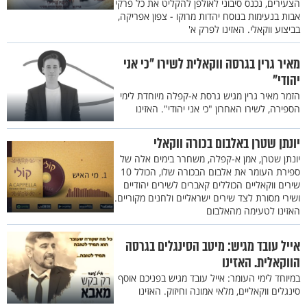
הצעירים, נכנס סיבוני לאולפן להקליט את כל פרקי
אבות בנעימות בנוסח יהדות מרוקו - צפון אפריקה,
בביצוע ווקאלי. האזינו לפרק א'
מאיר גרין בגרסה ווקאלית לשירו "כי אני
יהודי"
הזמר מאיר גרין מגיש גרסת א-קפלה מיוחדת לימי
הספירה, לשירו האחרון "כי אני יהודי". האזינו
יונתן שטרן באלבום בכורה ווקאלי
יונתן שטרן, אמן א-קפלה, משחרר בימים אלה של
ספירת העומר את אלבום הבכורה שלו, הכולל 10
שירים ווקאליים הכוללים קאברים לשירים יהודיים
ושירי מסורת לצד שירים ישראליים ולחנים מקוריים.
האזינו לטעימה מהאלבום
אייל עובד מגיש: מיטב הסינגלים בגרסה
הווקאלית. האזינו
במיוחד לימי העומר: אייל עובד מגיש בפניכם אוסף
סינגלים ווקאליים, מלאי אמונה וחיזוק. האזינו