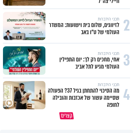
חיילי צה"ל
2
תכני הידברות
לזיווגים, שלום בית וישועות: המשדר
העולמי של ט"ו באב
3
תכני הידברות
אחי, מחכים רק לך: יום התפילין
העולמי מגיע לתל אביב
תכני הידברות
4
מה הסיכוי להתחתן בגיל 37? הפעולה
שסיימה עשור של אכזבות והובילה
לחופה
קצרים
ברכה או קללה? הכל בידים שלנו
איך לשלוט בסיטואציה בצורה נכו