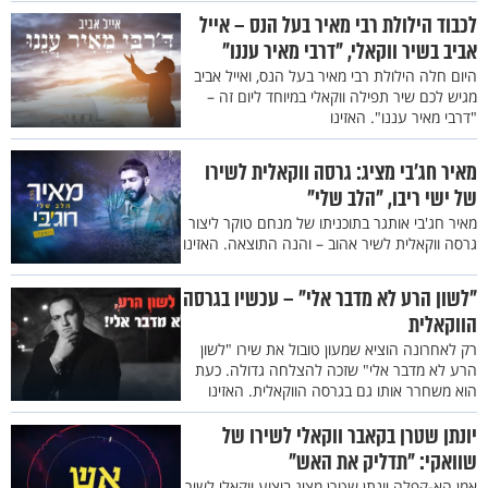
לכבוד הילולת רבי מאיר בעל הנס – אייל
אביב בשיר ווקאלי, "דרבי מאיר עננו"
היום חלה הילולת רבי מאיר בעל הנס, ואייל אביב
מגיש לכם שיר תפילה ווקאלי במיוחד ליום זה –
"דרבי מאיר עננו". האזינו
מאיר חג’בי מציג: גרסה ווקאלית לשירו
של ישי ריבו, "הלב שלי"
מאיר חג'בי אותגר בתוכניתו של מנחם טוקר ליצור
גרסה ווקאלית לשיר אהוב – והנה התוצאה. האזינו
"לשון הרע לא מדבר אלי" – עכשיו בגרסה
הווקאלית
רק לאחרונה הוציא שמעון טובול את שירו "לשון
הרע לא מדבר אלי" שזכה להצלחה גדולה. כעת
הוא משחרר אותו גם בגרסה הווקאלית. האזינו
יונתן שטרן בקאבר ווקאלי לשירו של
שוואקי: "תדליק את האש"
אמן הא-קפלה יונתן שטרן מציג ביצוע ווקאלי לשיר