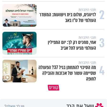
2
תכני הידברות
לזיווגים, שלום בית וישועות: המשדר
העולמי של ט"ו באב
3
תכני הידברות
אחי, מחכים רק לך: יום התפילין
העולמי מגיע לתל אביב
תכני הידברות
4
מה הסיכוי להתחתן בגיל 37? הפעולה
שסיימה עשור של אכזבות והובילה
לחופה
קצרים
מדוע האמונה נמשלה למלח?
גם ׳הרע׳ זה הרחמים של בורא ע
שאל את הרב
יש לך שאלה?