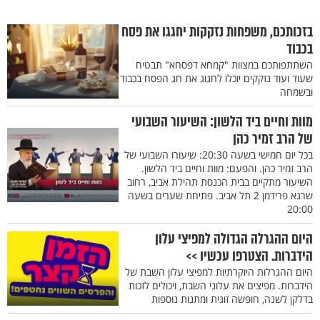
בזכותכם, משפחות נזקקות יחגגו את פסח
בכבוד
השתתפותכם במצוות "קמחא דפסחא" תבטיח
שעוד ועוד נזקקים יוכלו לחגוג את חג הפסח בכבוד
ובשמחה
מוות וחיים ביד הלשון: השיעור השבועי
של הרב זמיר כהן
בכל יום חמישי בשעה 20:30: שיעורו השבועי של
הרב זמיר כהן. והפעם: מוות וחיים ביד הלשון.
השיעור מתקיים בבית הכנסת תהילת אביב, רחוב
שרגא פרידמן 2 תל אביב. פתיחת שערים בשעה
20:00
היום ההגרלה הגדולה למפיצי עלון
הידברות. הצטרפו עכשיו >>
היום ההגרלות היוקרתיות למפיצי עלון השבת של
הידברות. מפיצים את עלוני השבת, ויכולים לזכות
בדלקן לשנה, חופשה זוגית ומתנות נוספות