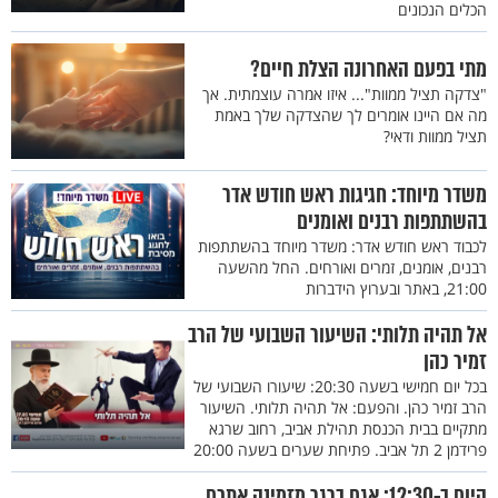
הכלים הנכונים
מתי בפעם האחרונה הצלת חיים?
"צדקה תציל ממוות"... איזו אמרה עוצמתית. אך
מה אם היינו אומרים לך שהצדקה שלך באמת
תציל ממוות ודאי?
משדר מיוחד: חגיגות ראש חודש אדר
בהשתתפות רבנים ואומנים
לכבוד ראש חודש אדר: משדר מיוחד בהשתתפות
רבנים, אומנים, זמרים ואורחים. החל מהשעה
21:00, באתר ובערוץ הידברות
אל תהיה תלותי: השיעור השבועי של הרב
זמיר כהן
בכל יום חמישי בשעה 20:30: שיעורו השבועי של
הרב זמיר כהן. והפעם: אל תהיה תלותי. השיעור
מתקיים בבית הכנסת תהילת אביב, רחוב שרגא
פרידמן 2 תל אביב. פתיחת שערים בשעה 20:00
היום ב-12:30: אגם ברגר מזמינה אתכם