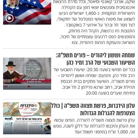
שיקגו, אורנג' קאונטי וסיאטל, וכלל סדרת הרצאות
אינטנסיבית ומפגשים יוצאי דופן עם הקהילה
הישראלית המקומית. כ-1,400 ישראלים הגיעו
לשמוע את סיפורו האישי המטלטל של יחזקאלי,
לצד מסר חד וברור על אירועי 7 באוקטובר.
התגובות היו נרגשות, הקהל היה מרותק,
והמפגשים הפכו לרגעים עוצמתיים של חיבור,
השראה והעמקת הזהות היהודית. צפו
שמחה וששון ליהודים – פורים תשפ"ה:
השיעור השבועי של הרב זמיר כהן
בכל יום חמישי בשעה 20:30: שיעורו השבועי של
הרב זמיר כהן. והפעם: שמחה וששון ליהודים –
פורים תשפ"ה. השיעור מתקיים בבית הכנסת
תהילת אביב, רחוב שרגא פרידמן 2 תל אביב.
פתיחת שערים בשעה 20:00
עלון הידברות, פרשת תצווה תשפ"ה | כולל
הצטרפות להגרלות הגדולות
עלון פרשת תצווה תשפ"ה להורדה. הפיצו עכשיו
את העלון והיכנסו להגרלות על דלקן לשנה, נופש
זוגי, 1,000 ש"ח במחסני חשמל ועוד