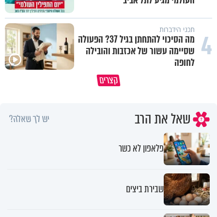
העולמי מגיע לתל אביב
תכני הידברות
4
מה הסיכוי להתחתן בגיל 37? הפעולה
שסיימה עשור של אכזבות והובילה
לחופה
קצרים
הקשר בין סרטן השלפוחית לעישון
כך חוזר אליכם טוב באופן אוטמט
שאל את הרב
יש לך שאלה?
פלאפון לא כשר
שבירת ביצים