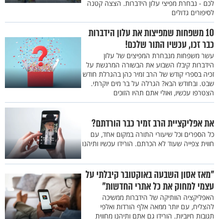
לכם - נבחרת מפיצי עלון הידברות. הצצה קטנה
לסיפורים גדולים
10 משפחות שמפיצות את עלון הידברות
כבר זכו, עכשיו התור שלכם!
עשר משפחות מנבחרת המפיצים של עלון
הידברות קיבלו השבוע את הבשורה המרגשת על
זכיה בספרי קודש של הרב זמיר כהן בהגרלת חודש
שבט. ובחודש הבא? הגרלה על בר מים יוקרתי.
הצטרפו עכשיו, ואולי אתם תהיו הזוכים
את אפליקציית הרב זמיר כבר הורדתם?
כל הספרים וכל שיעורי התורה במקום אחד, עם
חווית צפייה שעוד לא הכרתם. הורידו עכשיו ותיהנו
"מאז אסון השבעה באוקטובר קיבלתי על
עצמי למחוק את כל אתרי החדשות"
האפליקציה הוותיקה של הידברות ממשיכה
להצליח, עם יותר ממאה אלף הורדות ואלפי
תגובות חיוביות. הורידו גם אתם ותיהנו מחווית