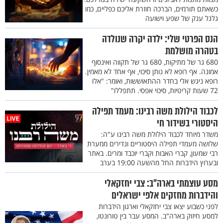
כשאתם תורמים, הברכה חוזרת אליכם כפליים, כמו
גלגל ענק של שפע וישועה
הנס הפרטי שלי: ילדה יקרה שנולדה
בטהרה מושלמת
680 גר של מתיקות, 680 גר של תקווה ואינסוף
אמונה. אף רופא לא נותן סיכוי, אף אחד לא מאמין.
רופא ניגש אלי בחדר ההתאוששות, ואומר: "אלו
72 שעות קריטיות, סיכוי אפסי. תתפללו"
לכבוד הילולת משה רבינו: מעמד תפילה
היסטורי בשידור חי
משדר מיוחד לכבוד הילולת משה רבינו ע"ה:
שלושה מעמדי תפילה היסטוריים ונדירים ממערת
רבי שמעון, קברי האבות וקברי יוכבד ומרים. באתר
ובערוץ הידברות החל מהשעה 19:00 בערב
מסע עוצמתי בארה"ב: צבי יחזקאלי
והידברות מחזקים אלפי ישראלים
לפני כשבוע יצאו צבי יחזקאלי וארגון הידברות
למסע חיזוק בארה"ב. המסע עבר בין טורונטו,