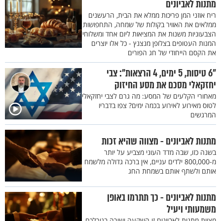
מתנות לאביונים
ריח אוזני המן פריכות ממלא את הבית, הרעשנים
ממלאים את האוויר בקולות של שמחה, התחפושות
הצבעוניות משנות את המציאות ליום אחד ומשלוחי
המנות העטופים בצלופן מנצנץ - כל אלו יוצרים
את הקסם הייחודי של חג הפורים
"6 טיסות, 5 ימים, 4 הרצאות": צבי
יחזקאלי מסכם את מסע החיזוק
מאחורי הקלעים של המסע: מה גרם לצבי יחזקאלי
לטוס מאירוע לאירוע בכמה ימים? צפו בדבריו
המרגשים
מתנות לאביונים - מצווה שהיא זכות
בשנה כזו, שבה מדד העוני מצביע על יותר
מ-800,000 ילדים עניים, אין ברכה גדולה מלשמח
אותם ולשתף אותם בשמחת החג
מתנות לאביונים - כך תתרמו באופן
משמעותי ויעיל
מצוות מתנות לאביונים זו השקעה ישירה בגורלכם.