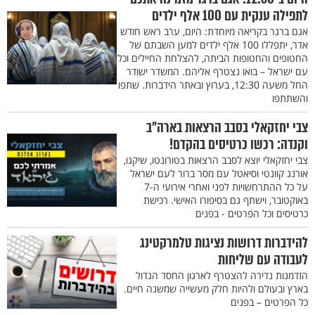
לתפילה ענקית עם 100 אלף ילדים
אגם ברגר בקריאה מיוחדת: היום, ערב ראש חודש
אדר, יתפללו 100 אלף ילדים למען השבתם של
החטופים והחטופות הביתה, להצלחת החיילים וכל
עם ישראל – בואו נצטרף אליהם. המשדר ישודר
החל משעה 12:30, בערוץ ובאתר הידברות. שתפו
והשתתפו
צבי יחזקאלי בסבב הרצאות בארה"ב
וקנדה: רכשו כרטיסים בהקדם!
צבי יחזקאלי יוצא לסבב הרצאות בטורונטו, שיקגו,
אורנג קוונטי וסיאטל עם מסר ברור לעם ישראל
על כל ההתרחשויות לפני ואחרי אירועי ה-7
באוקטובר, וישתף גם בסיפורו האישי. רכישת
כרטיסים וכל הפרטים - בפנים
להידברות דרושות נציגות טלמרקטינג
לעבודה עם שליחות
הזדמנות נדירה להצטרף לארגון החסד הגדול
בארץ ובעולם ולהיות חלק מעשייה שמשנה חיים.
כל הפרטים – בפנים