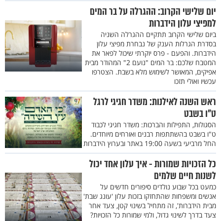
יום שלישי הקרוב: ההגרלה על בר המים
למפיצי עלון הידברות
ביום שלישי הקרוב תתקיים ההגרלה השניה
בסדרת הגרלות הענק של נבחרת מפיצי עלון
הידברות. והפעם - פרס יוקרתי שיכול לפאר את
המטבח שלכם: בר המים "נועם 2" המהודר מבית
אפיקים, המאושר לשימוש מלא בשבת. הצטרפו
עכשיו ואולי תזכו
ראש השנה לאילנות: משדר חגיגי לרגל
ט"ו בשבט
הסגולות, התפילות והברכות: משדר חגיגי לכבוד
ט"ו בשבט בהשתתפות רבנים ואורחים מיוחדים.
החל מרביעי בשעה 19:00 באתר ובערוץ הידברות
כל הזכויות שמורות - איך עלון אחד יכול
לשנות חיים שלמים
כמעט בכל שבוע נולדים סיפורים חדשים על
אנשים ומשפחות שהתחזקו בזכות עלון 'עונג שבת'
מבית הידברות', זה מתחיל בשינוי קטן, צעד אחר
צעד בדרך לשינוי גדול, ולמי שמורות כל הזכויות?