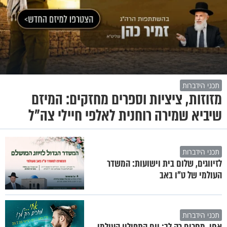
תכני הידברות
מזוזות, ציציות וספרים מחזקים: המיזם
שיביא שמירה רוחנית לאלפי חיילי צה"ל
תכני הידברות
לזיווגים, שלום בית וישועות: המשדר
העולמי של ט"ו באב
תכני הידברות
אחי, מחכים רק לך: יום התפילין העולמי