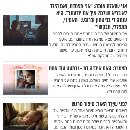
אני שואלת אותה: "אני מפחדת, ואם הילד
לא בריא ושלם? איך את יודעת?". היא
ענתה לי בביטחון וברוגע: "תאמיני,
תתפללי, תבקשי"
את הסיפור של בת חן נחמני אתם חייבים להכיר.
הרופאים מצאו ממצא חריג בעובר עם 90%
סבירות לפגיעה מוחית, ועדת ההריון לחצה, הבעל
התחנן - ובת חן בחרה בלא ייאמן. עוד סיפור
מדהים של מחלקת אמ"א
מצמרר: האם איבדה בת - וכמעט עוד אחת
בחורה בת 19, חולה סופנית, מתחננת לאמה
שתביא עוד חיים לעולם. כשזו גילתה על ההריון -
לא תיארה לעצמה את גודל האסון שיתלווה אליו.
ומה קרה אז?
לפני שיֵּרֵד האור: סיפור מרגש
בשורות הבאות מובא סיפור אחד מיני אלפים של
הצלת נפשות, שמחלקת אמ"א של 'הידברות'
והשותפים הרבים שלה זוכים להיות בהם שליחי
ההשגחה העליונה במקום הנכון ובזמן הנכון עם