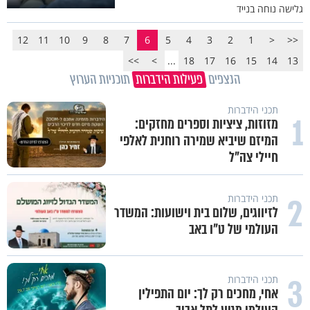
גלישה נוחה בנייד
12
11
10
9
8
7
6
5
4
3
2
1
<
<<
>>
>
...
18
17
16
15
14
13
הנצפים
פעילות הידברות
תוכניות הערוץ
תכני הידברות
1
מזוזות, ציציות וספרים מחזקים:
המיזם שיביא שמירה רוחנית לאלפי
חיילי צה"ל
2
תכני הידברות
לזיווגים, שלום בית וישועות: המשדר
העולמי של ט"ו באב
3
תכני הידברות
אחי, מחכים רק לך: יום התפילין