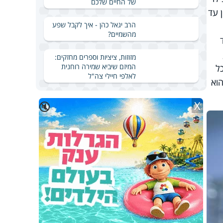
של החיים שלכם
 עד
הרב יגאל כהן - איך לקבל שפע
מהשמיים?
מזוזות, ציציות וספרים מחזקים:
המיזם שיביא שמירה רוחנית
ל
לאלפי חיילי צה"ל
הוא
X
🔇