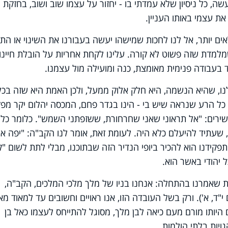
שה, כל ניסיון שלא עמדתי בו - יחזור על עצמו שוב ושוב, בחזקת
ת עצמי באותו העניין.
אים יותר, אל לנו לחכות שמישהו יעשה בעבורנו את השינוי או התיק
מלמדת שזה פשוט לא קורה. עלינו לקחת אחריות על הובלת חיינו
ד בעבודה פנימית מאומצת, כנה ומועילה מול עצמנו.
ו, שהיא הנשמה, היא חלק אלוק ממעל, ולכן האמת היא שזה בכל
 הרע שנראה שיש בי - הינו בגדר פחם, המכסה יהלום יקר מפז
ירים: "אל תראוני שאני שחרחורת, ששזפתני השמש". כלומר כל
, שעתיד להיעלם כלא היה. לעומת זאת, אומר לנו הקב"ה: "יפה א
תפקידנו הוא להכיר ביופי הנדיר הזה שבתוכנו, מבלי לתת לשום "ק
 יהודי באשר הוא.
 את שאמרנו בהתחלה: אנחנו בניו של מלך מלכי המלכים, הקב"ה,
"ד, א'). ורק בשל העובדה הזו, אנו ראויים וחשובים עד למאוד מאו
 היותו מורם מעם כיאה לבן מלך, מסוגל להתייחס לעצמו כאל בן
ויות בלתי הולמות.