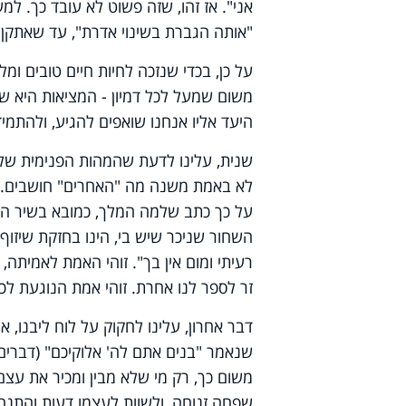
אני". אז זהו, שזה פשוט לא עובד כך. למע
"אותה הגברת בשינוי אדרת", עד שאתקן א
על כן, בכדי שנזכה לחיות חיים טובים ומל
משום שמעל לכל דמיון - המציאות היא ש
היעד אליו אנחנו שואפים להגיע, ולהתמי
שנית, עלינו לדעת שהמהות הפנימית שלנ
לא באמת משנה מה "האחרים" חושבים. כל
על כך כתב שלמה המלך, כמובא בשיר הש
השחור שניכר שיש בי, הינו בחזקת שיזוף
רעיתי ומום אין בך". זוהי האמת לאמיתה, 
זר לספר לנו אחרת. זוהי אמת הנוגעת לכל
דבר אחרון, עלינו לחקוק על לוח ליבנו,
שנאמר "בנים אתם לה' אלוקיכם" (דברים י
משום כך, רק מי שלא מבין ומכיר את עצם
שפחה זנוחה, ולשוות לעצמו דעות והתנהג