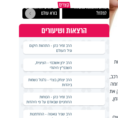
קצרים
מדוע האמונה נמשלה
גם ׳הרע׳ זה הרחמים של
האם מ
למלח?
בורא עולם
בשבת
הרצאות ושיעורים
הרב זמיר כהן - התהוות היקום
וגיל העולם
ת
הרב ירון אשכנזי - הציצית,
השכפ"ץ היהודי
רכב,
הרב יצחק בצרי - גלגול נשמות
ומה
ביהדות
 את
הרב זמיר כהן - הכוחות
ן,
הרוחניים שבאדם על פי היהדות
הרב שניר גואטה - ההזדמנות
לו