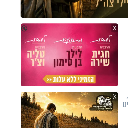
X
🔇
X
ים