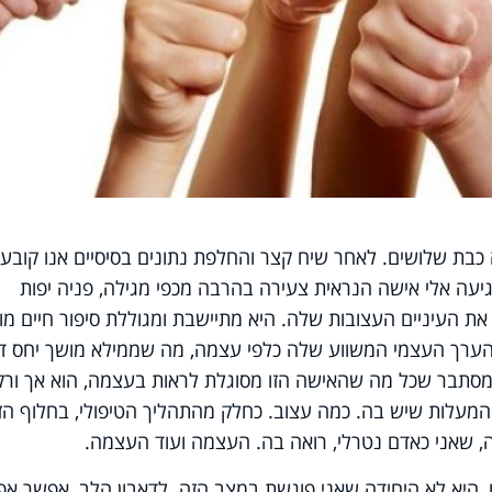
בת שלושים. לאחר שיח קצר והחלפת נתונים בסיסיים אנו קובעו
יעה אלי אישה הנראית צעירה בהרבה מכפי מגילה, פניה יפות
את העיניים העצובות שלה. היא מתיישבת ומגוללת סיפור חיים מו
ר הערך העצמי המשווע שלה כלפי עצמה, מה שממילא מושך יחס ד
מסתבר שכל מה שהאישה הזו מסוגלת לראות בעצמה, הוא אך ורק
 המעלות שיש בה. כמה עצוב. כחלק מהתהליך הטיפולי, בחלוף הזמ
, שאני כאדם נטרלי, רואה בה. העצמה ועוד העצמה.
 היא לא היחידה שאני פוגשת במצב הזה. לדאבון הלב, אפשר אפי