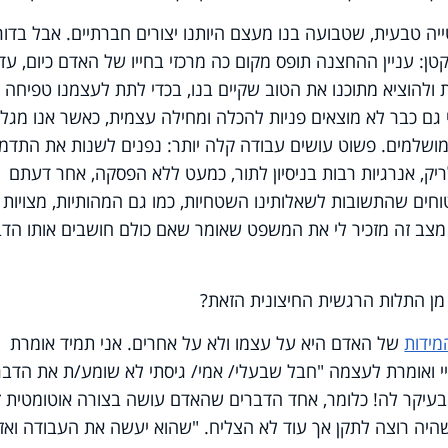
יה טבעית, שטבועה בנו מעצם היותנו יצורים חברתיים. אבל בדור
: עניין ההחצנה תופס מקום כה מרכזי בחייו של האדם כיום, עד
להוציא מתוכנו את הטוב שקיים בנו, בכדי לתת לעצמנו טפיחה
גם כבר לא מוצאים פניות להכלה ומחילה עצמית, כאשר אנו מגלי
 מושלמים. פשוט עושים עבודה קלה יותר: נפנים לשנות את התדמ
ריק, אנרגיות רבות בניסיון לתור, כמעט ללא הפסקה, אחר דעתם
חים שהתשובות לשאלותינו השטחיות, כמו גם המהותיות, מצויות
 מצב זה מזכיר לי את המשפט שאומר שאם כולם חושבים אותו הדב
מן התלות הרגשית החיצונית הזאת?
מידות
של האדם היא על עצמו ולא על אחרים. אני תמיד אומרת
י ואומרת לעצמה "חבל שבעלי/ אמי/ גיסתי לא שומע/ת את הדבר
בעיקר לה! כלומר, אחד הדברים שהאדם עושה בצורה אוטומטית ז
היה רוצה לתקן אך עוד לא הצליח. "שהוא יעשה את העבודה ואז