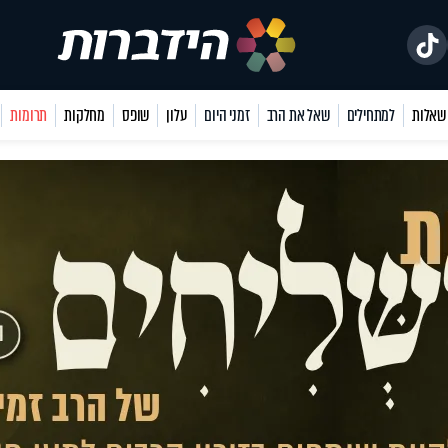
למתחילים
שאל את הרב
זמני היום
עלון
שופס
מחלקות
תרומות