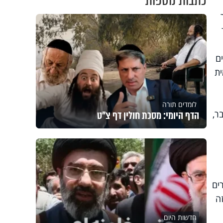
כתבות נוספות
ם
ית
לומדים תורה
הדף היומי: מסכת חולין דף צ"ט
ר,
ים
ה
חדשות היום