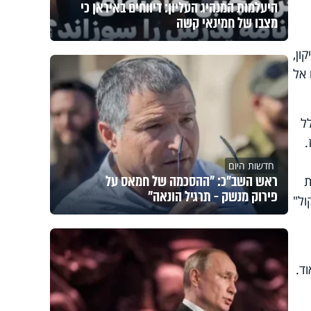
היעלמות המנהיג העליון: דיווחים באיראן כי
מצבו של חמינאי קשה
ון,
 אל
ל
.
חדשות היום
ראש השב"כ: "ההסכמה של חמאס על
ת
פירוק מנשק - תרגיל הונאה"
ול"
ד.