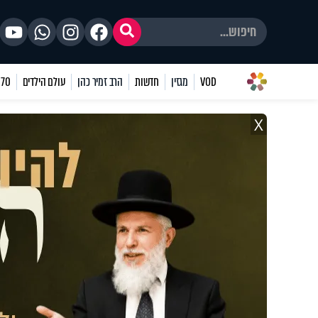
VOD
מגזין
חדשות
הרב זמיר כהן
עולם הילדים
70 שאלות
X