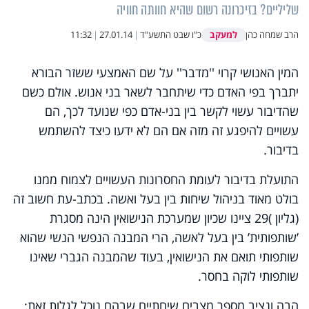
שליליים? בזיכרונה רשום שהיא חוותה חוויה
למעקב
הרב שמחה כהן
כ"ו שבט התשע"ד
|
27.01.14
|
11:32
המין האנושי קרוי ''מדבר'' על שם האמצעי ששזר הבורא
יתברך בפי האדם כדי שיתחבר לשאר בני אנוש. אולם כשם
שהדיבור עשוי לקשר בין בני-אדם כפי שנועד לכך, הם
עשויים להיפגע זה מזה אם הם לא ידעו כיצד להשתמש
בדיבור.
התועלת בדיבור לעומת החסרונות העשויים לצמוח ממנו
בולט מאוד בניהול שיחות בין בעל ואשה. בכתב-עת חשוב זה
(גליון )29 ציינו שכיון שמערכת הנישואין הינה מסגרת
’שותפותית’ בין בעל לאשה, הרי המבנה הנפשי הנשי שהוא
שותפותי תואם את הנישואין, בעוד שהמבנה הגברי שאינו
שותפותי לוקה בחסר.
הבה ונציב מספר מצבים שיחתיים שבהם נוכל לגלות זאת: