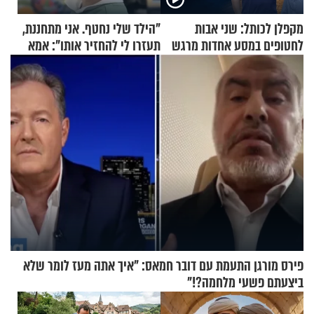
מקפלן לכותל: שני אבות
"הילד שלי נחטף. אני מתחננת,
לחטופים במסע אחדות מרגש
תעזרו לי להחזיר אותו": אמא
של יובל בן ה-4 בריאיון דומע
פירס מורגן התעמת עם דובר חמאס: "איך אתה מעז לומר שלא
ביצעתם פשעי מלחמה?!"