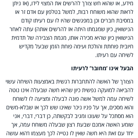
מידע, או שהוא חש צורך להרשים את המצוי לידו, (אז ניתן
לראות שהוא משוחח רבות, למשל בטלפון עם אדם זר או
במסיבת חברים וכן במפגשים שהיו לו עם רעיתו קודם
הנישואין, כיון שמגמתו היתה אז להרשים אותה) עתה לאחר
הנישואין כיון שהיא מכירה אותו, מגמת הצבירה של תדמית
חיובית פוחתת והולכת ועימה פוחת הזמן שבעל מקדיש
לשיחה עם רעיתו.
הבעל אינו ’מחובר’ לרעיתו
הצורך של האשה להתחברות רגשית באמצעות השיחה עשוי
להביאה למועקה נפשית כיון שהיא חשה שבעלה אינו נוטה
לשיחה עמה למשל אשה פונה לבעלה ומציעה לו לשוחח
והוא מסכים, אך על פניו ניכר שאינו שש לכך או שבלא-משים
הוא מסתכל על שעונו ומגיב לבקשתה, כן דברי, דברי, אני
שומע האשה אמנם שבעת רצון שבעלה משוחח עמה, אך
יחד עם זאת היא חשה שאין לו נטייה לכך מעצמו ו’הוא עושה