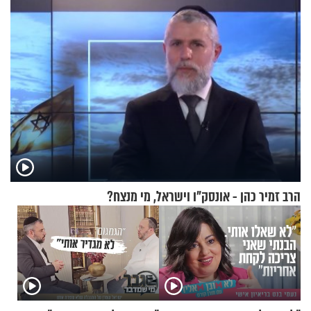
הרב זמיר כהן - אונסק"ו וישראל, מי מנצח?