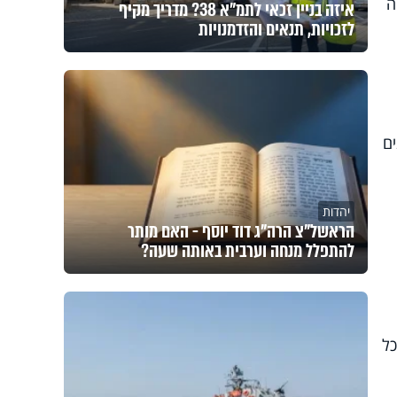
ה
איזה בניין זכאי לתמ"א 38? מדריך מקיף
לזכויות, תנאים והזדמנויות
ם
יהדות
הראשל"צ הרה"ג דוד יוסף - האם מותר
להתפלל מנחה וערבית באותה שעה?
כל