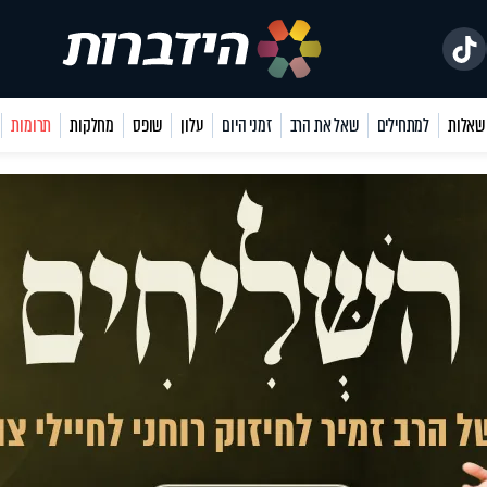
למתחילים
שאל את הרב
זמני היום
עלון
שופס
מחלקות
תרומות