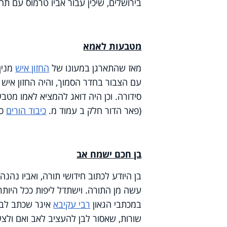
בירושלים, שיכין עבור אביו טרמוס עם תה
מטבעות לאמא
מאז שהתארגן במעונו של
החזון איש
מנין
עם הצבור בחדר הסמוך, והיה החזון איש 
סידורה. וכן היה דואג להמציא לאמו מטב
(פאר הדור חלק ב עמוד מ.
כיבוד הורים
כו
בן חכם ישמח אב
בן היודע לכתוב חידושי תורה, ואביו נהנ
עשה מן התורה. וישתדל ליפות ככל היותר א
במכתבי הגאון
רבי עקיבא
איגר שכתב לבנו
שורות, שאסור לבן להעציב לאב ואם ולצע