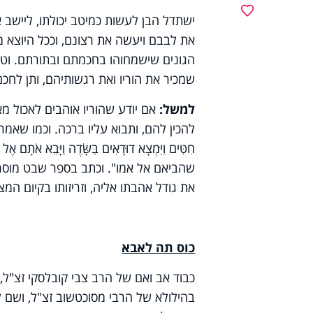
מועדפים
ישתדל הבן לעשות כמיטב יכולתו, ליישב א
את לבבם ויעשה את רצונם, וככל היוצא מ
הגונים שישמחוהו בחכמתם ובתורתם. וטוב
שמכיר את הוריו ואת רגשותיהם, ותן לחכם
למשל:
אם יודע שהוריו אוהבים לאכול מא
להכין להם, ותבוא עליו ברכה. וכמו שאמרו במד
חִטִּים וַיִּמְצָא דוּדָאִים בַּשָּׂדֶה וַיָּבֵ
שהביאם אל אמו". וכתב בספר שבט מוסר: 
את גודל אהבתו אליה, וזריזותו בקיום המ
כוס תה לאבא
כבוד אב ואם של הרב צבי קובלסקי זצ"ל
בהילולא של הרבי מסוכטשוב זצ"ל, ושם ל