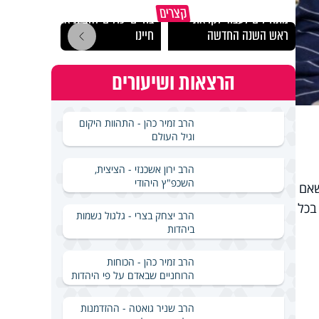
הרגעים הקשים ביותר
"הגמג
קצרים
מתחילים לעבוד לקראת
בחיים יכולים להצית את
ישרא
ראש השנה החדשה
חיינו
שלא 
הרצאות ושיעורים
הרב זמיר כהן - התהוות היקום
וגיל העולם
הרב ירון אשכנזי - הציצית,
השכפ"ץ היהודי
שאם
בכל
הרב יצחק בצרי - גלגול נשמות
ביהדות
הרב זמיר כהן - הכוחות
הרוחניים שבאדם על פי היהדות
הרב שניר גואטה - ההזדמנות