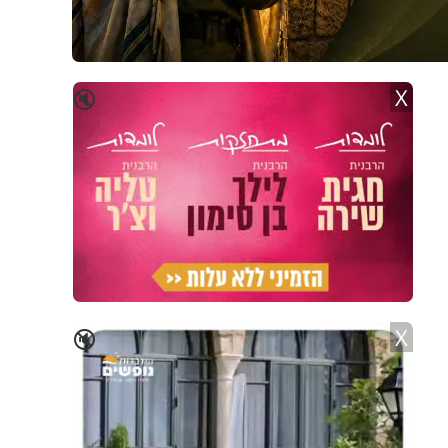
X
🔇
X
🔇