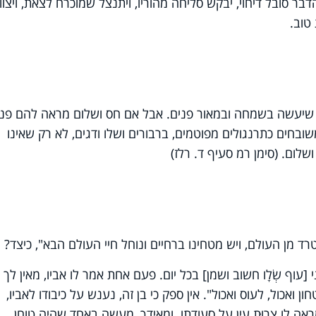
דבר סובל דיחוי, יבקש סליחה מהוריו, ויתנצל שמוכרח לצאת, ויצוו
טוב.
א שיעשה בשמחה ובמאור פנים. אבל אם חס ושלום מראה להם פני
שובחים כתרנגולים מפוטמים, ברבורים ושלו ודגים, לא רק שאינו
שלום. (סימן רמ סעיף ד. רלז)
טרד מן העולם, ויש מטחינו ברחיים ונוחל חיי העולם הבא", כיצד?
וף שְׂלָו חשוב ושמן] בכל יום. פעם אחת אמר לו אביו, מאין לך 
ן ואכול, לעוס ואכול". אין ספק כי בן זה, נענש על כיבודו לאביו,
מראה לו צרוּת עין על סעודתו. ומאידך, מעשה באחד שהיה טוחן