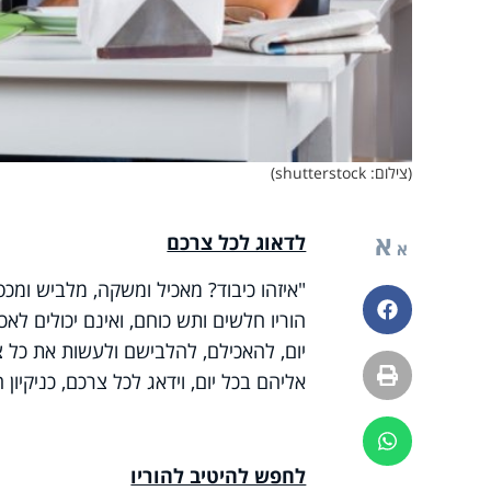
(צילום: shutterstock)
א
לדאוג לכל צרכם
א
"איזהו כיבוד? מאכיל ומשקה, מלביש ומכסה
פייסבוק
הוריו חלשים ותש כוחם, ואינם יכולים לא
יום, להאכילם, להלבישם ולעשות את כל צר
הדפסה
אליהם בכל יום, וידאג לכל צרכם, כניקיון 
ווטסאפ
לחפש להיטיב להוריו