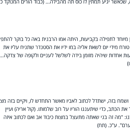
, שכאשר יגיע תמתין לו כוס תה מהבילה... (כבוד הורים המנוקד כא
 מיוחד לתפילה בקביעות, היתה אמו הרבנית באה כל בוקר להתפל
טורח מידי יום לשאת אליה במו ידיו את הסטנדר שתניח עליו את
עות אחדות שיהיה מזומן בידה לשלשל לעניים ולקופה של צדקה...
)
ה ושמח בזה, ישתדל לכתוב לאביו מאשר התחדש לו, ויקיים בזה מצו
ת הכתב, כדי שיתענגו הוריו על רוב שלמותו. (קול אריה) ועיין
: "מה זה בני שאתה מתעצל במצות כיבוד אב ואם לכתוב איזה
רם". ע"כ. (תח)