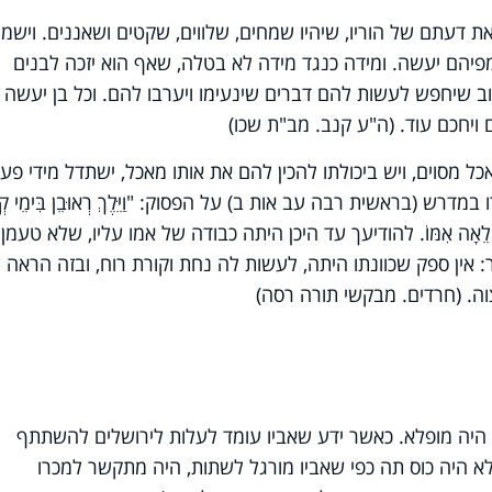
ת דעתם של הוריו, שיהיו שמחים, שלווים, שקטים ושאננים. וישמ
פיהם יעשה. ומידה כנגד מידה לא בטלה, שאף הוא יזכה לבנים
 שיחפש לעשות להם דברים שינעימו ויערבו להם. וכל בן יעשה כ
 ויחכם עוד. (ה"ע קנב. מב"ת שכו)
כל מסוים, ויש ביכולתו להכין להם את אותו מאכל, ישתדל מידי פע
רש (בראשית רבה עב אות ב) על הפסוק: "וַיֵּלֶךְ רְאוּבֵן בִּימֵי קְצ
א אֹתָם אֶל לֵאָה אִמּוֹ. להודיעך עד היכן היתה כבודה של אמו עליו, שלא טעמן
אין ספק שכוונתו היתה, לעשות לה נחת וקורת רוח, ובזה הראה 
צוה. (חרדים. מבקשי תורה רסה)
, היה מופלא. כאשר ידע שאביו עומד לעלות לירושלים להשתתף
א היה כוס תה כפי שאביו מורגל לשתות, היה מתקשר למכרו