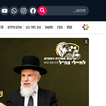
VOD
מגזין
חדשות
הרב זמיר כהן
עולם הילדים
70 שאלות
X