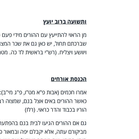
ותשועה ברוב יועץ
מן הראוי להתייעץ עם ההורים מידי פעם
שברכתם תחול, יש כאן גם את שכר המצוה
ויוושע ויצליח. (רש"י בראשית לד כה. מטה
הכנסת אורחים
אמרו חכמים (אבות פ"א מט"ו, פ"ג מי"ב):
כאשר ההורים באים אצל בנם, שמצוה רבה
הוריו בכבוד והדר כראוי. (רלז)
גם אם ההורים הגיעו לבית בנם בהפתעה, 
מביקורם עתה, אלא יקבלם יפה ובמאור פנ