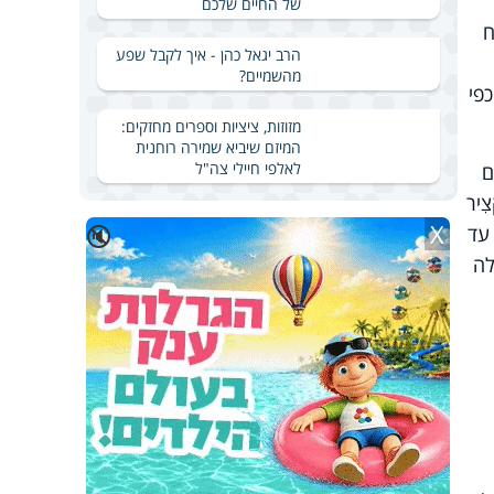
של החיים שלכם
ח
הרב יגאל כהן - איך לקבל שפע
מהשמיים?
פי
מזוזות, ציציות וספרים מחזקים:
המיזם שיביא שמירה רוחנית
לאלפי חיילי צה"ל
ם
ִיר
X
🔇
 עד
לה