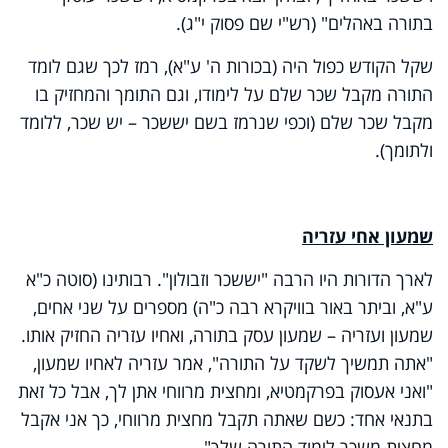
בתורה באהלים" (רש"י שם פסוק י"ג).
שקל הקודש כפול היה (בכורות ה' ע"א), רמז לכך שגם לומד
התורה מקבל שכר שלם על לימודו, וגם התומך והמחזיק בו
מקבל שכר שלם (וכפי שנרמז בשם יששכר – יש שכר, ללומד
ולתומך).
שמעון אחי עזריה
לארך הדורות היו הרבה "יששכר וזבולון". רבותינו (סוטה כ"א
ע"א, וביתר באור בוויקרא רבה כ"ה) מספרים על שני אחים,
שמעון ועזריה – שמעון עסק בתורה, ואחיו עזריה החזיק אותו.
"אתה תמשיך לשקד על התורה", אמר עזריה לאחיו שמעון,
"ואני אעסוק בפרקמטיא, ומחצית מרווחי אתן לך, אבל כל זאת
בתנאי אחד: כשם שאתה תקבל מחצית מרווחי, כך אני אקבל
מחצית משכר לימוד התורה שלך".