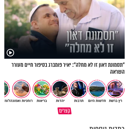
"תסמונת דאון זו לא מחלה": יאיר פומברג בסיפור חיים מעורר
השראה
״ זו הייתה ההחלטה הכי קשה
רץ ברשת
חדשות היום
תרבות
יהדות
בריאות
רוחניות ואמונה
לומדים
איך יתכן שעם ישראל הצליח
שלקחתי בחיים": לורה כהן בריאיו
קצרים
לשרוד במדבר ארבעים שנים?
אישי מרגש