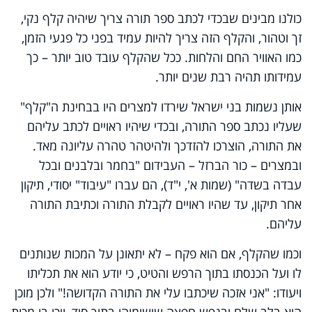
כולנו מבינים שבכדי לכתב ספר תורה צריך שיהיה קלף נקי,
זך וטהור, והקלף הזה צריך להיות עמיד בפני כל פגעי הזמן,
כמו האוויר החם והלחות. ככל שהקלף עובד טוב יותר – כך
עמידותו תהיה רבת שנים יותר.
אותן נשמות בני ישראל שירדו למצרים היו בבחינת ה"קלף"
שעליו נכתב ספר התורה, ובכדי שיהיו ראויים לכתב עליהם
את התורה, הוצרכו להזדכך ולהיטהר טהרה עליונה מאד.
ובמצרים – כור הברזל – העבידום "בחמר ובלבנים ובכל
עבדה בשדה" (שמות א', י"ד), הם עברו "עיבוד" יסודי, תיקון
אחר תיקון, עד שהיו ראויים לקבלת התורה וכתיבת התורה
עליהם.
וכמו שהקלף, אם הוא פקח – לא יתאונן על המכות שנותנים
לו ועל הכנסתו בתוך הרפש והטיט, כי יודע הוא את תכליתו
ויעודו: "אני אזכה שיכתבו עלי את התורה הקדושה!" ולכן מוכן
הוא בלב שלם ובנפש חפצה שישימוהו בתוך סיד, ויכו בו מכות