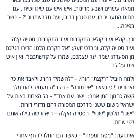
ממאה עשרים ושבע מדינות, איש איש עם שיגו ושיחו, עם
תחום התעניינותו, עם סגנון דבורו, ועם תלבשתו וכו'? – נשב
בפינה...
וכך, קולא ועוד קולא, התקררות ועוד התקררות, סטייה קלה
ועוד סטייה קלה, ומרדכי זועק: "אל תקרבו הלם! הדירו רגלכם
מן הסעדה! שמרו על עצמכם, שמרו על קדשתכם!", ואין איש
שם על לב.
ולמה הוביל ה"קצת" הזה? – "להשמיד להרג ולאבד את כל
היהודים"! כי כאשר "אין תורה" – הקב"ה מעמיד להם מלך
קשה כהמן! המן אמר: "ישנו עם אחד" – כל הצרות באות על
ישראל משום ששנו מדרכם המסורה להם מדורי דורות.
"ישנו" מלשון "שנוי". הסטייה הקלה – היא זו שהובילה אותם
לפי שחת.
זאת ועוד: "מפזר ומפרד" – כאשר הם החלו לרדוף אחרי