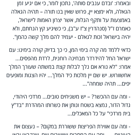
ובאמרו: 'ובדם ענבים סותה', נתכון לומר, כי אם יגיע זמן
הגאלה, ולא ימצא יין, פרוש שאין בנו תורה – תהיה הגאלה
באמצעות על ותקף הגלות, אשר יצרון האמות לישראל,
כאמרם ז"ל (סנהדרין צ"ז ע"ב), כי כשיגיע קץ הנחתם, ולא
יהיה בישראל זכות לגאלם - יעמיד להם מלך קשה כהמן".
כדאי ללמד מה קרה בימי המן, כי כך בדיוק קורה בימינו: עם
ישראל החל להידרדר מבחינה רוחנית, לרדת מהפסים...
אמרו: "לא נורא אם נלך לבלות קצת במשתה שעורך המלך
אחשוורוש. יש שם יין מלכות כיד המלך... יהיו הצגות ומופעים
יפים... תהיה שמחה"...
- ומה עם ההכשר? – יש משגיחים טובים... מרדכי היהודי,
גדול הדור, נמצא בשטח ונותן את כשרותו המהדרת "בד"ץ
בית מרדכי" על כל המאכלים...
- ומה עם אווירת הפריצות ששוררת במקום? – נעצום את
העיניים... – ומה עם המסבים שיושבים שם, שנקבצו ובאו