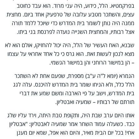
בפרקמטיא. הלל, כידוע, היה עני מרוד. הוא עבד כחוטב
עצים, והשתכר מטבע עלובה של טרפעיק אחד ביום. מחצית
ממנה היה נותן לשומר בית המדרש כדי שיוכל ללמד תורה
אצל רבותיו, והמחצית השנייה נועדה לפרנסת בני ביתו.
שבנא, האח העשיר של הלל, היה יכול להחזיקו, אולם הוא לא
מצא לנכון לעשות זאת. הוא גרס כי כל אחד אחראי על עצמו
– הן במישור הרוחני והן במישור הגשמי.
הגמרא (יומא ל"ה ע"ב) מספרת, שפעם אחת לא השתכר
הלל כלל, ולא הניחו שומר בית המדרש להיכנס. עלה לגג
בית המדרש, וישב על פי הארבה ומשם שמע את דברי
תורתם של רבותיו – שמעיה ואבטליון.
אותו היום ערב שבת היה, ותקופת טבת היתה, וירד עליו שלג
כבד. כשעלה עמוד השחר אמר שמעיה לאבטליון: "אבטליון
אחי! בכל יום הבית מאיר, והיום הוא אפל, שמא יום מענן