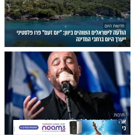
חדשות היום
הודעה לישראלים השוהים ביוון: "יום זעם" פרו פלסטיני
ייערך היום ברחבי המדינה
תרבות
אמו של עומר אדם: "ילדים זה אמת, והם מבקשים כיום
X
כיפה וציצית"