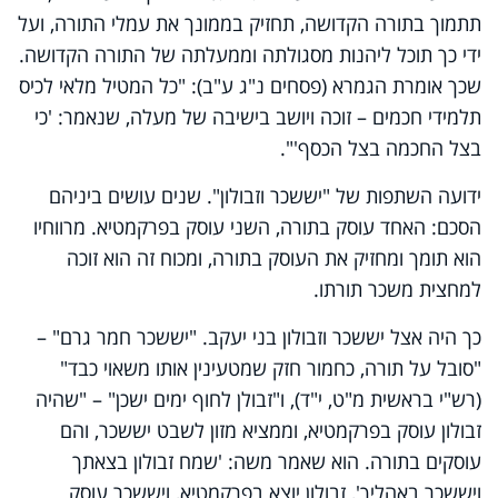
תתמוך בתורה הקדושה, תחזיק בממונך את עמלי התורה, ועל
ידי כך תוכל ליהנות מסגולתה וממעלתה של התורה הקדושה.
שכך אומרת הגמרא (פסחים נ"ג ע"ב): "כל המטיל מלאי לכיס
תלמידי חכמים – זוכה ויושב בישיבה של מעלה, שנאמר: 'כי
בצל החכמה בצל הכסף'".
ידועה השתפות של "יששכר וזבולון". שנים עושים ביניהם
הסכם: האחד עוסק בתורה, השני עוסק בפרקמטיא. מרווחיו
הוא תומך ומחזיק את העוסק בתורה, ומכוח זה הוא זוכה
למחצית משכר תורתו.
כך היה אצל יששכר וזבולון בני יעקב. "יששכר חמר גרם" –
"סובל על תורה, כחמור חזק שמטעינין אותו משאוי כבד"
(רש"י בראשית מ"ט, י"ד), ו"זבולן לחוף ימים ישכן" – "שהיה
זבולון עוסק בפרקמטיא, וממציא מזון לשבט יששכר, והם
עוסקים בתורה. הוא שאמר משה: 'שמח זבולון בצאתך
ויששכר באהליך', זבולון יוצא בפרקמטיא, ויששכר עוסק