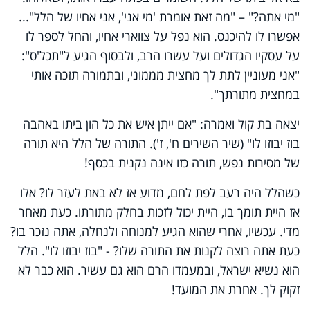
"מי אתה?" – "מה זאת אומרת 'מי אני', אני אחיו של הלל"...
אפשרו לו להיכנס. הוא נפל על צווארי אחיו, והחל לספר לו
על עסקיו הגדולים ועל עשרו הרב, ולבסוף הגיע ל"תכל'ס":
"אני מעוניין לתת לך מחצית מממוני, ובתמורה תזכה אותי
במחצית מתורתך".
יצאה בת קול ואמרה: "אם ייתן איש את כל הון ביתו באהבה
בוז יבוזו לו" (שיר השירים ח', ז'). התורה של הלל היא תורה
של מסירות נפש, תורה כזו אינה נקנית בכסף!
כשהלל היה רעב לפת לחם, מדוע אז לא באת לעזר לו? אלו
אז היית תומך בו, היית יכול לזכות בחלק מתורתו. כעת מאחר
מדי. עכשיו, אחרי שהוא הגיע למנוחה ולנחלה, אתה נזכר בו?
כעת אתה רוצה לקנות את התורה שלו? - "בוז יבוזו לו". הלל
הוא נשיא ישראל, ובמעמדו הרם הוא גם עשיר. הוא כבר לא
זקוק לך. אחרת את המועד!