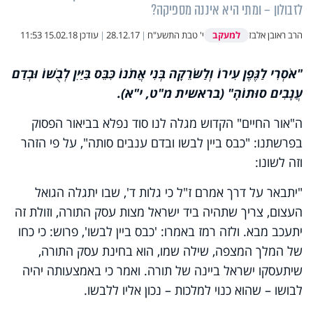
לזבולון – ומתי היא איננה מספיקה?
למעקב
הרב ראובן אלבז
י' טבת התשע"ח
|
28.12.17
|
עודכן
15.02.18 11:53
"אֹסְרִי לַגֶּפֶן עִירוֹ וְלַשּׂרֵקָה בְּנִי אֲתֹנוֹ כִּבֵּס בַּיַּיִן לְבֻשׁוֹ וּבְדַם
עֲנָבִים סוּתוֹהָ" (בראשית מ"ט, י"א).
ה"אור החיים" הקדוש מגלה לנו סוד נפלא בביאור הפסוק
בפרשתנו: "כבס ביין לבשו ובדם ענבים סותה", על פי הזהר
וזה לשונו:
"יתבאר על דרך אמרם ז"ל כי גלות ד', שבו יתגלה הגואל
העצום, צריך שתהיה ביד ישראל מצות עסק התורה, וזולת זה
יתעכב מבא. ולזה רמז באמרו: 'כבס ביין לבשו', פרוש: כי כחו
של המלך המצפה, שילה שמו, הוא בחינת עסק התורה,
שיתעסקו ישראל ביינה של תורה. ואמר כי באמצעותה יהיה
לבושו – שהוא כנוי למלכות – נכון אליו ללבשו.