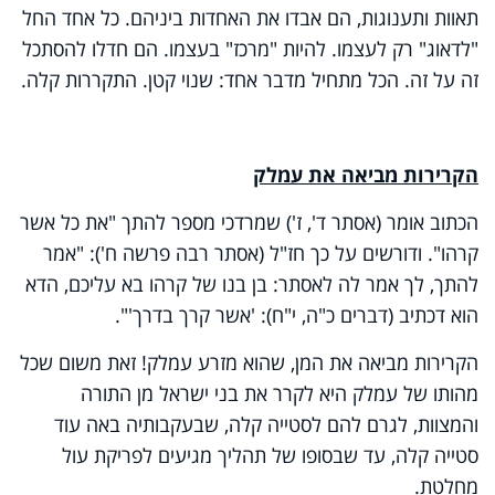
תאוות ותענוגות, הם אבדו את האחדות ביניהם. כל אחד החל
"לדאוג" רק לעצמו. להיות "מרכז" בעצמו. הם חדלו להסתכל
זה על זה. הכל מתחיל מדבר אחד: שנוי קטן. התקררות קלה.
הקרירות מביאה את עמלק
הכתוב אומר (אסתר ד', ז') שמרדכי מספר להתך "את כל אשר
קרהו". ודורשים על כך חז"ל (אסתר רבה פרשה ח'): "אמר
להתך, לך אמר לה לאסתר: בן בנו של קרהו בא עליכם, הדא
הוא דכתיב (דברים כ"ה, י"ח): 'אשר קרך בדרך'".
הקרירות מביאה את המן, שהוא מזרע עמלק! זאת משום שכל
מהותו של עמלק היא לקרר את בני ישראל מן התורה
והמצוות, לגרם להם לסטייה קלה, שבעקבותיה באה עוד
סטייה קלה, עד שבסופו של תהליך מגיעים לפריקת עול
מחלטת.