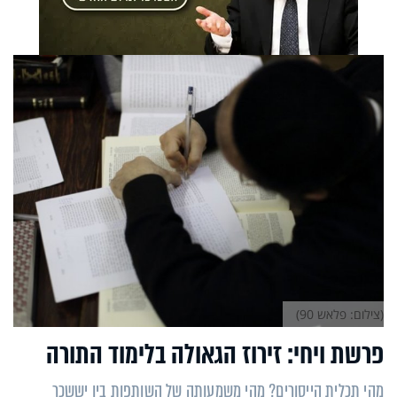
(צילום: פלאש 90)
פרשת ויחי: זירוז הגאולה בלימוד התורה
מהי תכלית הייסורים? מהי משמעותה של השותפות בין יששכר