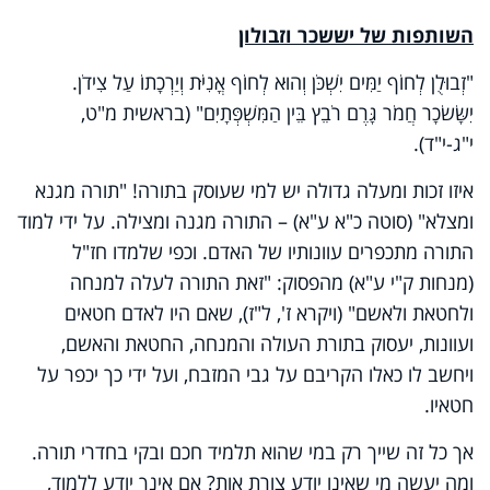
השותפות של יששכר וזבולון
"זְבוּלֻן לְחוֹף יַמִּים יִשְׁכֹּן וְהוּא לְחוֹף אֳנִיֹּת וְיַרְכָתוֹ עַל צִידֹן.
יִשָּׂשׂכָר חֲמֹר גָּרֶם רֹבֵץ בֵּין הַמִּשְׁפְּתָיִם" (בראשית מ"ט,
י"ג-י"ד).
איזו זכות ומעלה גדולה יש למי שעוסק בתורה! "תורה מגנא
ומצלא" (סוטה כ"א ע"א) – התורה מגנה ומצילה. על ידי למוד
התורה מתכפרים עוונותיו של האדם. וכפי שלמדו חז"ל
(מנחות ק"י ע"א) מהפסוק: "זאת התורה לעלה למנחה
ולחטאת ולאשם" (ויקרא ז', ל"ז), שאם היו לאדם חטאים
ועוונות, יעסוק בתורת העולה והמנחה, החטאת והאשם,
ויחשב לו כאלו הקריבם על גבי המזבח, ועל ידי כך יכפר על
חטאיו.
אך כל זה שייך רק במי שהוא תלמיד חכם ובקי בחדרי תורה.
ומה יעשה מי שאינו יודע צורת אות? אם אינך יודע ללמוד,