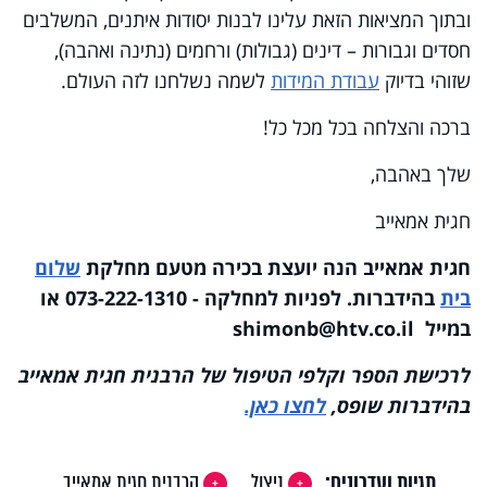
ובתוך המציאות הזאת עלינו לבנות יסודות איתנים, המשלבים
חסדים וגבורות – דינים (גבולות) ורחמים (נתינה ואהבה),
שזוהי בדיוק
עבודת המידות
לשמה נשלחנו לזה העולם.
ברכה והצלחה בכל מכל כל!
שלך באהבה,
חגית אמאייב
חגית אמאייב הנה יועצת בכירה מטעם מחלקת
שלום
בית
בהידברות. לפניות למחלקה - 073-222-1310
או
במייל
shimonb@htv.co.il
לרכישת הספר וקלפי הטיפול של הרבנית חגית אמאייב
בהידברות שופס,
לחצו כאן.
תגיות ועדכונים:
ניצול
הרבנית חגית אמאייב