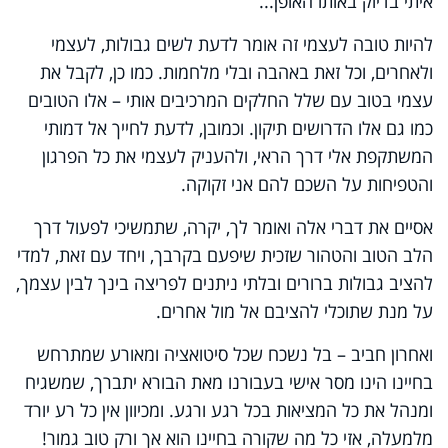
איתי בדיוק באותו האופן...
להיות טובה לעצמי זה אומר לדעת לשים גבולות, לעצמי
ולאחרים, וכל זאת באהבה ובלי מלחמות. כמו כן, לקבל את
עצמי בטוב עם שלל החלקים המרכיבים אותי – אלו הטובים
כמו גם אלו הדרושים תיקון. וכמובן, לדעת לחייך אל דמותי
המשתקפת אלי דרך הראי, ולהעניק לעצמי את כל הפרגון
והטפיחות על השכם להם אני זקוקה.
אסיים את דברי אלה ואומר לך, יקרה, שתמשיכי לפעול דרך
הלב הטוב והטהור שזכית שיפעם בקרבך, ויחד עם זאת, למדי
להציב גבולות ברורים ובלתי ניתנים לפריצה בינך לבין עצמך,
על מנת שתוכלי להציבם אל מול אחרים.
ואחרון חביב – בל נשכח שכל סיטואציה ומאורע שמתרחש
בחיינו הינו מסר אישי בעבורנו מאת הבורא יתברך, שמשגיח
ומנהל את כל המציאות בכל רגע ורגע. ומכיוון אין כל רע יורד
מלמעלה, אזי כל מה שקורה בחיינו הוא אך ורק טוב גמור!