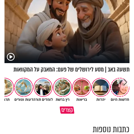
תשעה באב | מסע לירושלים של פעם: המאבק על המקוואות
חדשות היום
יהדות
בריאות
רץ ברשת
לומדים תורה
דעות וטורים
תרבות
כיצד ניתן להרחיב דעתו של
קצרים
האדם? הרב חיים פוקס
כל מה שנשבר יכול להיבנות מחד
כתבות נוספות