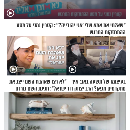
"שאלתי את אמא שלי 'אני יהודייה?'": קטרין נמני על מסע
ההתחזקות המרגש
בעיצומו של תשעה באב: איך
"לא רצו שאהבת השם ייצג את
מתקדמים מכאן? הרב יצחק דוד
ישראל": חנינת השם גורדון
גרוסמן בשיחה מיוחדת
בריאיון מעורר השראה