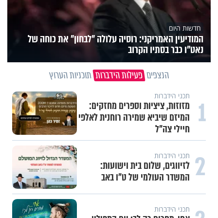
חדשות היום
המודיעין האמריקני: רוסיה עלולה "לבחון" את כוחה של
נאט"ו כבר בסתיו הקרוב
הנצפים
פעילות הידברות
תוכניות הערוץ
תכני הידברות
1
מזוזות, ציציות וספרים מחזקים:
המיזם שיביא שמירה רוחנית לאלפי
חיילי צה"ל
2
תכני הידברות
לזיווגים, שלום בית וישועות:
המשדר העולמי של ט"ו באב
תכני הידברות