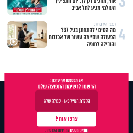
3
אחי, מחכים רק לך: יום התפילין
העולמי מגיע לתל אביב
תכני הידברות
4
מה הסיכוי להתחתן בגיל 37?
הפעולה שסיימה עשור של אכזבות
והובילה לחופה
אל תפספסו אף עדכון:
הרשמו לרשימת התפוצה שלנו
אני מסכים
למדיניות הפרטיות