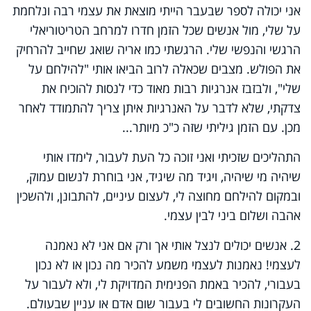
אני יכולה לספר שבעבר הייתי מוצאת את עצמי רבה ונלחמת
על שלי, מול אנשים שכל הזמן חדרו למרחב הטריטוריאלי
הרגשי והנפשי שלי. הרגשתי כמו אריה שואג שחייב להרחיק
את הפולש. מצבים שכאלה לרוב הביאו אותי "להילחם על
שלי", ולבזבז אנרגיות רבות מאוד כדי לנסות להוכיח את
צדקתי, שלא לדבר על האנרגיות איתן צריך להתמודד לאחר
מכן. עם הזמן גיליתי שזה כ"כ מיותר...
התהליכים שזכיתי ואני זוכה כל העת לעבור, לימדו אותי
שיהיה מי שיהיה, ויגיד מה שיגיד, אני בוחרת לנשום עמוק,
ובמקום להילחם מחוצה לי, לעצום עיניים, להתבונן, ולהשכין
אהבה ושלום ביני לבין עצמי.
2. אנשים יכולים לנצל אותי אך ורק אם אני לא נאמנה
לעצמי! נאמנות לעצמי משמע להכיר מה נכון או לא נכון
בעבורי, להכיר באמת הפנימית המדויקת לי, ולא לעבור על
העקרונות החשובים לי בעבור שום אדם או עניין שבעולם.