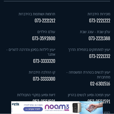
מזכירות הידברות
תרומות ושותפות בהידברות
073-2221212
073-2221222
עלון שבת - עונג שבת
עולם הילדים
073-3592800
073-2221388
יעוץ למתחזקים בתחילת הדרך
יעוץ לילדות בסיכון והדרכה להורים -
אתגר
073-2221232
073-3333320
יעוץ לנשים בטהרת המשפחה -
קו ההלכה הידברות
מתחברות
073-3333300
02-6301516
יעוץ תמיכה וסיוע לנשים בהריון
דיווח וסיוע במקרי התבוללות
052-9551591
052-9551591
X
הזמנת חוגי בית (בחינם)
נופשים