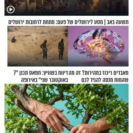
תשעה באב | מסע לירושלים של פעם: מתחת לרחובות ירושלים
מאבדים ריכוז במהירות? זה מה
דיווח בשוויץ: חמאס תכנן "7
שהמוח מנסה להגיד לכם
באוקטובר שני" באירופה