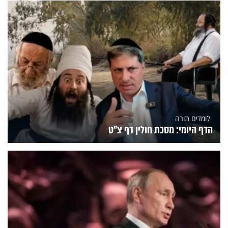
לומדים תורה
הדף היומי: מסכת חולין דף צ"ט