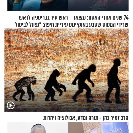
74 שנים אחרי האסון: נמצאו
ראש עיר בבריטניה לראש
שרידי המטוס שטבע באוקיינוס
עיריית חיפה: ״נפעל לביטול
עם עשרות נוסעים
ברית הערים התאומות״
הרב זמיר כהן - תורה ומדע, אבולוציה ויהדות