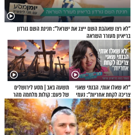
"לא רצו שאהבת השם ייצג את ישראל": חנינת השם גורדון
בריאיון מעורר השראה
"לא שאלו אותי. הבנתי שאני
תשעה באב | מסע לירושלים
צריכה לקחת אחריות": נעמי
של פעם: קולות מלחמה מהר
בנט בריאיון אישי
הזיתים