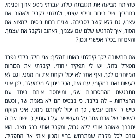
שהייתה מביעה את תגובתה שלה, עברתי מסע ארוך ופנימי,
בתהליך של בירור וגילוי עצמי, ולמדתי לקבל ולאהוב את
עצמי, גם ללא קשר לסביבה. שנים רבות ניסיתי למצוא את
הסוד, איך להרגיש שלם עם עצמך, לאהוב ולקבל את עצמך,
והאם זה בכלל אפשרי ונכון?
את התשובה לכך קיבלתי באותו תהליך: אני חלק בלתי נפרד
מפאזל גדול, יש לי תפקיד ייחודי. קיבלתי את הכוחות
המיוחדים לכך, ואף אחד לא יכול לקחת את זה ממני, וגם לא
לעשות זאת במקומי. עם זאת, הכל ניתן לי מלמעלה. לכן איני
מתרגשת מהחסרונות שלי, ומייחסת אותם ביחד עם
ההצלחות – לה בלבד. כי בבסיס הם לא באמת שלי, וכשם
שיש לי אותם עכשיו, כך ה יכול לקחתם ממני. איני זקוקה
לאישור של אדם אחר על מעשיי או על דעותיי, כי ישנו את ה
יתברך שאוהב אותי ללא גבול, ומקבל אותי בכל מצב. הוא
גורם לכל מקרה שמתרחש בחיי ומכוון אותי אל התפקיד.