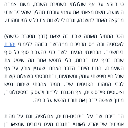
כי דווקא על אף שזלזלתי בשמירת השבת, משם צמחה
הישועה. משם מצאתי את עצמי עוברת תהליך שהעביר אותי
מהקצה האחד למשנהו, וגרם לי לשנות את כל עולמי ומהותי.
הכל התחיל מאותה שבת בה יצאנו (דרך מסגרת כלשהי)
לאכסניה ובה מס מדריכים ממדרשה גבוהה ללימודי
יהדות
בירושלים. מבחינתי הגעתי לשם כדי להעביר סוף כל סוף
שבת בכיף עם חברות, בלי לחפש אחר מה שיפיג את
השעמום. יהדות הייתה הדבר האחרון שעניין אותי, על אף
שכל חיי חיפשתי עומק ומשמעות, והתחבטתי בשאלות קשות
לגבי המהות הפנימית שלי. תמיד אהבתי שיחות נפש
וציטוטים פילוסופיים, ואף תכננתי ללמוד ולעסוק בפסיכולוגיה,
מתוך שאיפה להבין את תורת הנפש על בוריה.
הם דיברו שם על חילונים-דתיים, אבולוציה, וגם על מהות
אמיתית של יהודי. לאוזניי התגנבו מעט דיבורים שמצאו חן