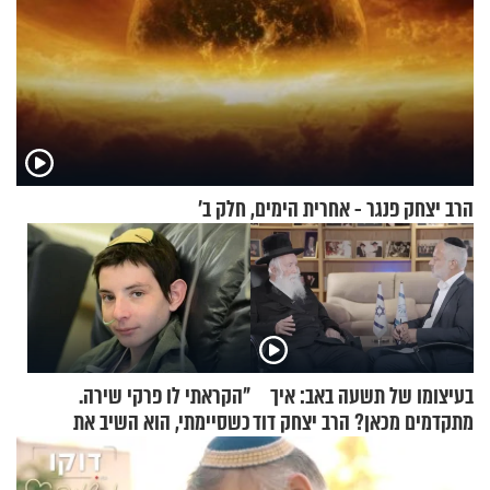
הרב יצחק פנגר - אחרית הימים, חלק ב’
בעיצומו של תשעה באב: איך
"הקראתי לו פרקי שירה.
מתקדמים מכאן? הרב יצחק דוד
כשסיימתי, הוא השיב את
גרוסמן בשיחה מיוחדת
נשמתו לבורא"