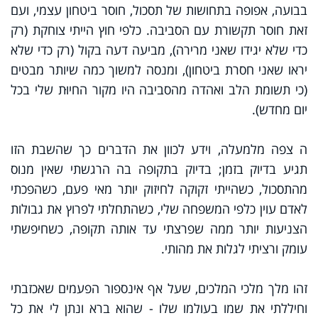
בבועה, אפופה בתחושות של תסכול, חוסר ביטחון עצמי, ועם
זאת חוסר תקשורת עם הסביבה. כלפי חוץ הייתי צוחקת (רק
כדי שלא יגידו שאני מרירה), מביעה דעה בקול (רק כדי שלא
יראו שאני חסרת ביטחון), ומנסה למשוך כמה שיותר מבטים
(כי תשומת הלב ואהדה מהסביבה היו מקור החיוּת שלי בכל
יום מחדש).
ה צפה מלמעלה, וידע לכוון את הדברים כך שהשבת הזו
תגיע בדיוק בזמן; בדיוק בתקופה בה הרגשתי שאין מנוס
מהתסכול, כשהייתי זקוקה לחיזוק יותר מאי פעם, כשהפכתי
לאדם עוין כלפי המשפחה שלי, כשהתחלתי לפרוץ את גבולות
הצניעות יותר ממה שפרצתי עד אותה תקופה, כשחיפשתי
עומק ורציתי לגלות את מהותי.
זהו מלך מלכי המלכים, שעל אף אינספור הפעמים שאכזבתי
וחיללתי את שמו בעולמו שלו - שהוא ברא ונתן לי את כל