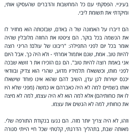
בעיניי. הפסקתי עם כל המחשבות והדברים שהעסיקו אותי,
ומיקדתי את תשומת ליבי.
הם דיברו על האמונה של ה באדם, שבזכותה הוא מחזיר לו
את הנשמה בכל בוקר. הם ציטטו את החוזה מלובלין שהיה
אומר בכל יום לפני התפילה: "ריבונו של עולם! הריני רוצה
להיות טוב. אמת, שגם אתמול אמרתי - ולא היה כך. אבל היום
אני באמת רוצה להיות טוב". הם גם הזכירו את ר זושא שבכה
לפני מותו, וכששאלו תלמידיו מדוע, שהרי הוא צדיק ובוודאי
יכנס ישירות לגן עדן, השיב להם שהוא אינו פוחד שישאלו
אותו בשמיים למה לא היה כאברהם או כמשה (מפני שלא היו
לו את כוחותיהם) אלא למה הוא לא היה עצמו, למה לא מיצה
את כוחותיו, למה לא הגשים את עצמו.
וזהו, לא היה צריך יותר מזה. הם נגעו בנקודת התורפה שלי.
מאותה שבת, בתהליך הדרגתי, קלטתי שכל חיי הייתי סגורה