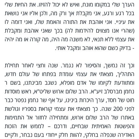
הערך שלי במקומו מונח, ואיש לא יכול להזיזו. את החיוּת שלי
בכל רגע ורגע, אני מקבלת אך ורק מה, ולכן אליו אני נושאת
את עיניי. אני אוהבת את התורה והאמת שלו, ואני דומה לו
(שהרי אנו מצווים להידמות לה) בכך שאני אוהבת ומקבלת
את עצמי ללא תנאי, לא משנה מה היה, מה קורה או מה יהיה
- בדיוק כשם שהוא אוהב ומקבל אותי.
וכך זה נמשך, והסיפור לא נגמר. שנה וחצי לאחר תחילת
התהליך, מצאתי את עצמי עומדת בפתחו של עולם חדש,
ומתוודעת לקיומו של אדם מופלא, נשגב מבינתנו, בשם ר
נחמן מברסלב זיע"א. הרב שלום ארוש שליט"א, ראש מוסדות
חוט של חסד, ערך היכרות בינינו, על אף שר נחמן נפטר כבר
לפני 200 שנה. כך מצאתי את עצמי קוראת בספריו וגולשת
באתרו של הרב שלום ארוש, ומתחילה לחזור אל התמימות
והפשטות האמיתית שבחיים, ודרכם – לממש את הזכות
האדירה שנפלה בחלקי, להוות חלק ייחודי בעם נבחר, ולקיים