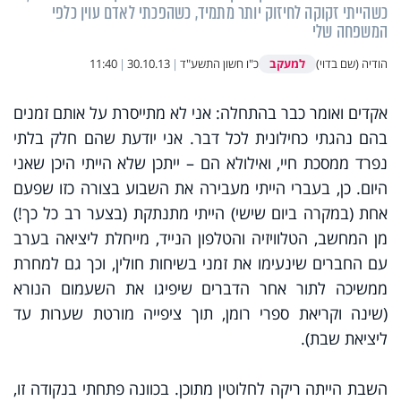
כשהייתי זקוקה לחיזוק יותר מתמיד, כשהפכתי לאדם עוין כלפי
המשפחה שלי
למעקב
הודיה (שם בדוי)
כ"ו חשון התשע"ד
|
30.10.13
|
11:40
אקדים ואומר כבר בהתחלה: אני לא מתייסרת על אותם זמנים
בהם נהגתי כחילונית לכל דבר. אני יודעת שהם חלק בלתי
נפרד ממסכת חיי, ואילולא הם – ייתכן שלא הייתי היכן שאני
היום. כן, בעברי הייתי מעבירה את השבוע בצורה כזו שפעם
אחת (במקרה ביום שישי) הייתי מתנתקת (בצער רב כל כך!)
מן המחשב, הטלוויזיה והטלפון הנייד, מייחלת ליציאה בערב
עם החברים שינעימו את זמני בשיחות חולין, וכך גם למחרת
ממשיכה לתור אחר הדברים שיפיגו את השעמום הנורא
(שינה וקריאת ספרי רומן, תוך ציפייה מורטת שערות עד
ליציאת שבת).
השבת הייתה ריקה לחלוטין מתוכן. בכוונה פתחתי בנקודה זו,