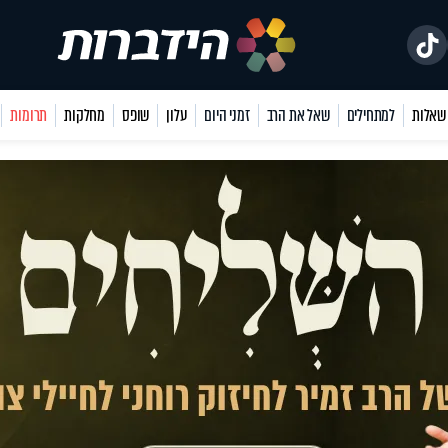
למתחילים
שאל את הרב
זמני היום
עלון
שופס
מחלקות
תרומות