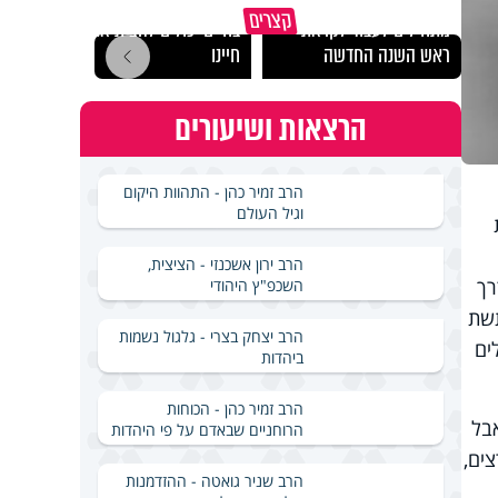
הרגעים הקשים ביותר
"הגמג
קצרים
מתחילים לעבוד לקראת
בחיים יכולים להצית את
ישרא
ראש השנה החדשה
חיינו
שלא 
הרצאות ושיעורים
הרב זמיר כהן - התהוות היקום
וגיל העולם
הרב ירון אשכנזי - הציצית,
רך
השכפ"ץ היהודי
תשת
הרב יצחק בצרי - גלגול נשמות
ים
ביהדות
הרב זמיר כהן - הכוחות
בל
הרוחניים שבאדם על פי היהדות
ים,
הרב שניר גואטה - ההזדמנות