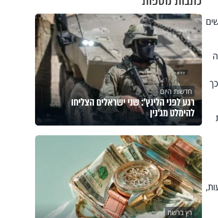
כתבות נוספות
שים
ה
כך
חדשות היום
רגע לפני הלינץ': שני ישראלים הצליחו
להימלט מג'נין
ת,
רץ ברשת