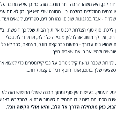
ר לבן, היא משהו הרבה יותר מורכב מזה. כמובן שלא מדובר על
זרמים המזלזלים בהלכה וכו'. הכוונה שלי היא אך ורק לאותם אנ
מה - אבל בסגנונות שונים. כמו חסידים, ספרדים, ליטאים ועוד.
ן ללכת. סוף סוף הצלחת לכנוס אל תוך הבית שכל כך חיפשת, וב"
 ואין לך מושג אפילו לאן מובילה כל דלת, או איזו דלת בכלל
 שהוא בית עבורך - פתאום כבר קצת חונק, מצמצם, כבר לא כל 
רשים ולהישאר בו את שארית חייך.
 למרות שכבר גמעת קילומטרים על גבי קילומטרים כדי למצוא את
ציפי שלך בתוכו, אתה חוטף רגליים קצת קרות...
ימי, העמוק. בעייפות אין סוף ומתוך הבנה שאולי החיפוש הזה לא
נה מסתיימת ביום שבו מתחילים לשמור שבת או להתלבש בצניעו
בא, כאן מתחילה הדרך אל הלב, והיא אולי הקשה מכל.