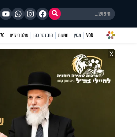
VOD
מגזין
חדשות
הרב זמיר כהן
עולם הילדים
70 שאלות
X