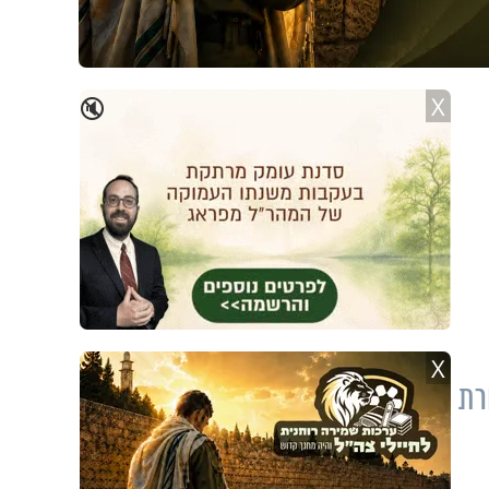
X
🔇
X
רת