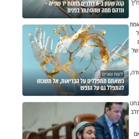
ליך
קנה שעון ב-6 דולרים בחנות יד שנייה -
ונדהם ממה שהסתתר בפנים
אמת
ל
של
דה,
דעות וטורים
כשאתם מתפללים על הבריאות, אל תשכחו
להתפלל גם על הנפש
חנו
תלב
אם