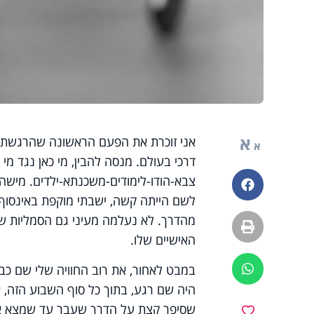
א
אני זוכרת את הפעם הראשונה שהרגשתי ב
א
דרכי בעולם. מנסה להבין, מי כאן נגד מי
צבא-הודו-לימודים-משכנתא-ילדים. מישהו
פייסבוק
לשם הייתה קשה, ישבתי מוקפת באינסוף
מהדרך. לא נעלמה מעיני גם הסמליות ש
הדפסה
האישיים שלו.
במבט לאחור, את רוב החוויה שלי שם כב
ווטסאפ
היה שם רגע, בתוך כל סוף השבוע הזה,
שסיפר קצת על הדרך שעבר עד שמצא את 
מועדפים