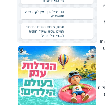
של החיים שלכם
הרב יגאל כהן - איך לקבל שפע
מהשמיים?
מזוזות, ציציות וספרים מחזקים:
המיזם שיביא שמירה רוחנית
לאלפי חיילי צה"ל
הו
ם
X
🔇
קים