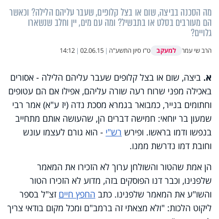
מה הסכנה בביצה, שום או בצל קלופים, שעבר עליהם הלילה? וכאשר
הם מעורבים בסלט או בתבשיל? ומה עם מים, יין וחלב שנשארו
גלויים?
למעקב
הרב שי עמר
ט"ו סיון התשע"ה
|
02.06.15
|
14:12
א.
ביצה, שום או בצל קלופים שעבר עליהם הלילה - אסורים
באכילה מפני שרוח רעה שורה עליהם, אפילו אם הם עטופים
וחתומים בנייר, כמבואר בגמרא מסכת נדה (יז ע"א) אמר רבי
שמעון בר יוחאי: חמישה דברים הן, שהעושה אותם מתחייב
בנפשו ודמו בראשו. ופירש
רש"י
- הוא גורם לעצמו עונש
וחובת דמו נדרשת ממנו.
הן אמת שהטור והשולחן ערוך לא הזכירו את המאמר
שלפנינו, וכבר דנו הפוסקים בזה, מדוע לא הזכירו הטור
והשו"ע את המאמר שלפנינו. כתב
החפץ חיים
זצ"ל בספר
ליקוט הלכות: "ולא מצאתי זה ברמב"ם ומכל מקום בודאי צריך