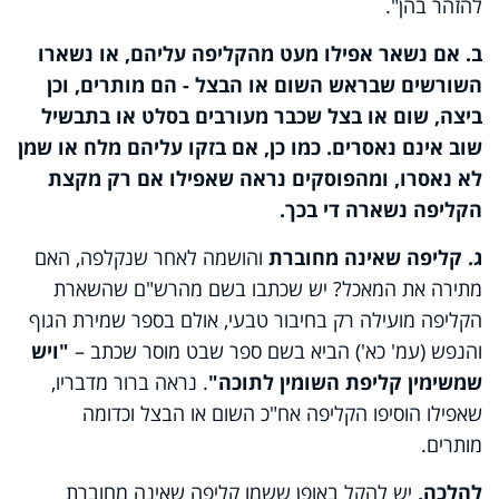
להזהר בהן".
ב. אם נשאר אפילו מעט מהקליפה עליהם, או נשארו
השורשים שבראש השום או הבצל - הם מותרים, וכן
ביצה, שום או בצל שכבר מעורבים בסלט או בתבשיל
שוב אינם נאסרים. כמו כן, אם בזקו עליהם מלח או שמן
לא נאסרו, ומהפוסקים נראה שאפילו אם רק מקצת
הקליפה נשארה די בכך.
ג. קליפה שאינה מחוברת
והושמה לאחר שנקלפה, האם
מתירה את המאכל? יש שכתבו בשם מהרש"ם שהשארת
הקליפה מועילה רק בחיבור טבעי, אולם בספר שמירת הגוף
והנפש (עמ' כא') הביא בשם ספר שבט מוסר שכתב –
"ויש
שמשימין קליפת השומין לתוכה"
. נראה ברור מדבריו,
שאפילו הוסיפו הקליפה אח"כ השום או הבצל וכדומה
מותרים.
להלכה,
יש להקל באופן ששמו קליפה שאינה מחוברת