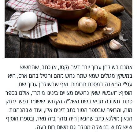
אמנם בשולחן ערוך יורה דעה (קטז, א) כתב, שהחשש
במשקין מגולים שמא שתה נחש מהם והטיל בהם ארס, היא
עפ"י המשנה במסכת תרומות. ואף שבשולחן ערוך שם
הוסיף: "ועכשיו שאין נחשים מצויים בינינו מותר", אולם בספר
פתחי תשובה מביא בשם השל"ה הקדוש, ששומר נפשו ירחק
מזה, והראיה שבספר הטור כתב דינים אלו, ועוד שבהנהגות
הגאון מוילנא כתב שהגאון היה נזהר בזה מאד, ובספרו הוסיף
שיש לחוש במשקה מגולה גם משום רוח רעה.