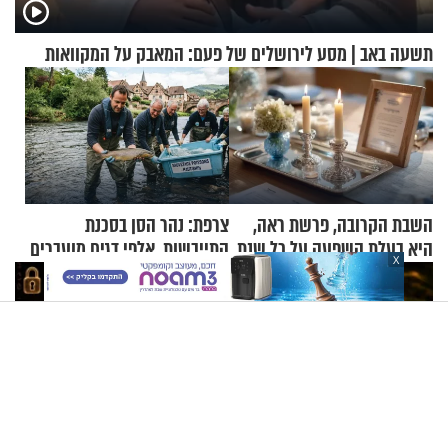
תשעה באב | מסע לירושלים של פעם: המאבק על המקוואות
השבת הקרובה, פרשת ראה,
צרפת: נהר הסן בסכנת
היא בעלת השפעה על כל שנת
התייבשות, אלפי דגים מועברים
X
תשפ"ז
במבצעי חילוץ