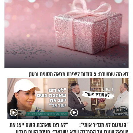
לא מה שחשבת: 5 סודות ליצירת מראה מטופח ורענן
"הגמגום לא מגדיר אותי":
"לא רצו שאהבת השם ייצג את
ישראל שטרן על המגבלה שלא
ישראל": חנינת השם גורדון