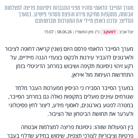
מערך הסייבר הלאומי מזהיר מפני התגברות ניסיונות פריצה למצלמות
אבטחה, מתקפות מחיקת מידע והפצת מסרוני פישינג. במערך
המליצו: עדכנו באופן מיידי את המערכות שברשותכם
למעקב
יובל אביב
כ"ג סיון התשפ"ו
|
08.06.26
|
15:07
מערך הסייבר הלאומי פרסם היום (שני) קריאה דחופה לציבור
ולארגונים להגביר עירנות ולנקוט בצעדי הגנה מיידיים, על
רקע זיהוי ניסיונות תקיפה ושיבוש במרחב הדיגיטלי בזמן
התחדשות העימות מול איראן.
במערך הסייבר הסבירו כי הניסיון ממערכות העבר מלמד
שגורמים עוינים פועלים בתקופות כאלה גם במרחב הסייבר,
במטרה לפגוע בארגונים, לאסוף מידע, ליצור לחץ פסיכולוגי
ולערער את תחושת הביטחון של הציבור.
בין הפעולות שזוהו: ניסיונות פריצה למצלמות אבטחה
פרטיות וציבוריות לצורכי תצפית, שימוש במידע שדלף בעבר