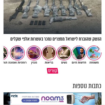
הנשק שהוברח לישראל ממצרים נמכר בעשרות אלפי שקלים
משפחה
חדשות היום
נשים
בריאות
מגזין
רוחניות ואמונה
תורה 
באיזה ארץ לומדים יותר גמרא
קצרים
בדרום קוריאה או בישראל?
כל מה שנשבר יכול להיבנות מחד
כתבות נוספות
X