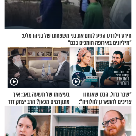
חירט וילדרס הגיע לנחם את בני משפחתו של בניהו מלט:
"מיליונים באירופה תומכים בכם"
"שבר גדול. הבנו שאנחנו
בעיצומו של תשעה באב: איך
צריכים להתארגן להלוויה":
מתקדמים מכאן? הרב יצחק דוד
זוגיות במבחן, הפעם עם מרים
גרוסמן בשיחה מיוחדת
וגד דנינו