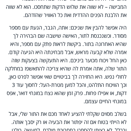
המבישה – לא שווה את שלוש הדקות שתחסכו. הוא לא שווה
את הלבנת הפנים ההדדית ואת כל האוויר שהזדהם.
היה אפשר להבין את שניכם: אתה, הגבר, הגעת עם מספר
מסודר. וכשנכנסת לתור, האישה שישבה שם הבהירה לך
שהיא האחרונה בתור. ביקשת לראות פתק עם מספר, והיא
אמרה שלא קבעה מראש, אבל מבחינתה היא הגיעה קודם.
כאן החל ויכוח מכוער ביניכם. היא התעקשה בצעקות שזה
התור שלה, אתה אמרת לה שהיא צריכה להתאשפז במחלקה
לחולי נפש. היא החזירה לך בביטויים שאי אפשר לפרט כאן,
וכך הוויכוח התלהט, והכל למען מטרת-העל: לחסוך עוד 3
דקות, או אפילו פחות. פרק זמן שהוא נצח במונחי דואר, אפס
במונחי החיים עצמם.
בשלב מסוים שקלתי להציע לאחד מכם את התור שלי, אבל
לא הייתי בטוח אם זה יפתור את הבעיה או רק יסבך אותה.
ובכלל, לא רציתי להסתכן בתסבוכת מולכם. למעשה, כולנו