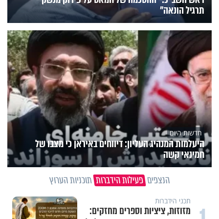
תרגיל הונאה"
חדשות היום
היעלמות המנהיג העליון: דיווחים באיראן כי מצבו של
חמינאי קשה
הנצפים
פעילות הידברות
תוכניות הערוץ
תכני הידברות
1
מזוזות, ציציות וספרים מחזקים: