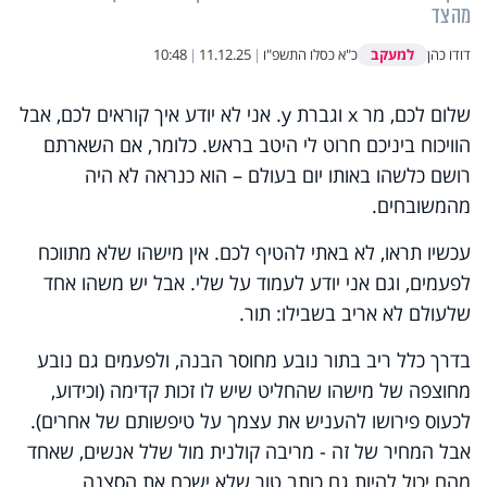
מהצד
למעקב
דודו כהן
כ"א כסלו התשפ"ו
|
11.12.25
|
10:48
שלום לכם, מר
x
וגברת
y
. אני לא יודע איך קוראים לכם, אבל
הוויכוח ביניכם חרוט לי היטב בראש. כלומר, אם השארתם
רושם כלשהו באותו יום בעולם – הוא כנראה לא היה
מהמשובחים.
עכשיו תראו, לא באתי להטיף לכם. אין מישהו שלא מתווכח
לפעמים, וגם אני יודע לעמוד על שלי. אבל יש משהו אחד
שלעולם לא אריב בשבילו: תור.
בדרך כלל ריב בתור נובע מחוסר הבנה, ולפעמים גם נובע
מחוצפה של מישהו שהחליט שיש לו זכות קדימה (וכידוע,
לכעוס פירושו להעניש את עצמך על טיפשותם של אחרים).
אבל המחיר של זה - מריבה קולנית מול שלל אנשים, שאחד
מהם יכול להיות גם כותב טור שלא ישכח את הסצנה