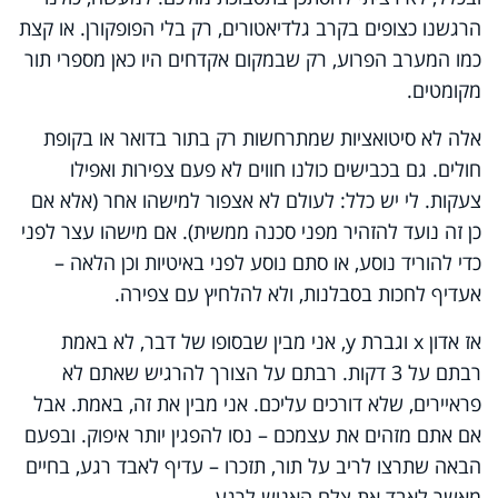
הרגשנו כצופים בקרב גלדיאטורים, רק בלי הפופקורן. או קצת
כמו המערב הפרוע, רק שבמקום אקדחים היו כאן מספרי תור
מקומטים.
אלה לא סיטואציות שמתרחשות רק בתור בדואר או בקופת
חולים. גם בכבישים כולנו חווים לא פעם צפירות ואפילו
צעקות. לי יש כלל: לעולם לא אצפור למישהו אחר (אלא אם
כן זה נועד להזהיר מפני סכנה ממשית). אם מישהו עצר לפני
כדי להוריד נוסע, או סתם נוסע לפני באיטיות וכן הלאה –
אעדיף לחכות בסבלנות, ולא להלחיץ עם צפירה.
אז אדון
x
וגברת
y
, אני מבין שבסופו של דבר, לא באמת
רבתם על 3 דקות. רבתם על הצורך להרגיש שאתם לא
פראיירים, שלא דורכים עליכם. אני מבין את זה, באמת. אבל
אם אתם מזהים את עצמכם – נסו להפגין יותר איפוק. ובפעם
הבאה שתרצו לריב על תור, תזכרו – עדיף לאבד רגע, בחיים
מאשר לאבד את צלם האנוש לרגע.