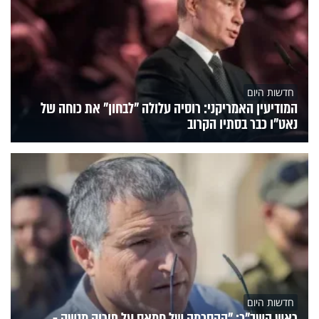
חדשות היום
המודיעין האמריקני: רוסיה עלולה "לבחון" את כוחה של
נאט"ו כבר בסתיו הקרוב
חדשות היום
ראש השב"כ: "ההסכמה של חמאס על פירוק מנשק -