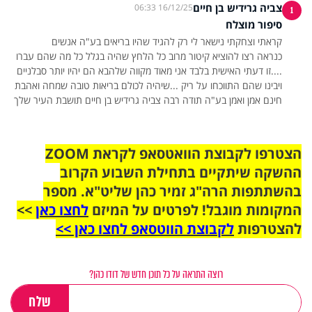
צביה גרידיש בן חיים
16/12/25 06:33
1
סיפור מוצלח
כנראה רצו להוציא קיטור מרוב כל הלחץ שהיה בגלל כל מה שהם עברו
....זו דעתי האישית בלבד אני מאוד מקווה שלהבא הם יהיו יותר סבלניים
ויבינו שהם התווכחו על ריק ...שיהיה לכולם בריאות טובה שמחה ואהבת
חינם אמן ואמן בע"ה תודה רבה צביה גרידיש בן חיים תושבת העיר שלך
הצטרפו לקבוצת הוואטסאפ לקראת ZOOM
ההשקה שיתקיים בתחילת השבוע הקרוב
בהשתתפות הרה"ג זמיר כהן שליט"א. מספר
המקומות מוגבל! לפרטים על המיזם
לחצו כאן
>>
להצטרפות
לקבוצת הווטסאפ לחצו כאן >>
רוצה התראה על כל תוכן חדש של דודו כהן?