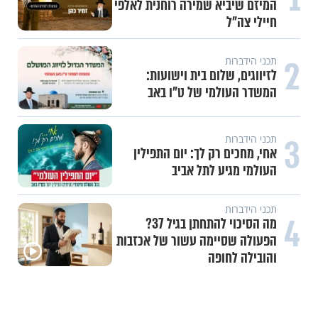
המיזם שיביא שמירה רוחנית לאלפי
חיילי צה"ל
2
תכני הידברות
לזיווגים, שלום בית וישועות:
המשדר העולמי של ט"ו באב
3
תכני הידברות
אחי, מחכים רק לך: יום התפילין
העולמי מגיע לתל אביב
תכני הידברות
4
מה הסיכוי להתחתן בגיל 37?
הפעולה שסיימה עשור של אכזבות
והובילה לחופה