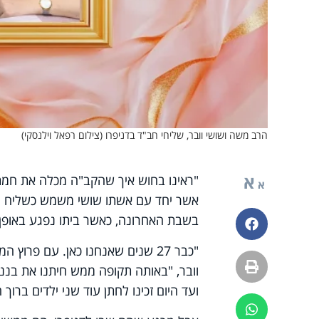
הרב משה ושושי וובר, שליחי חב"ד בדניפרו (צילום רפאל וילנסקי)
א
"ראינו בחוש איך שהקב"ה מכלה את חמתו 
א
אשר יחד עם אשתו שושי משמש כשליח חב"
בשבת האחרונה, כאשר ביתו נפגע באופן י
פייסבוק
"כבר 27 שנים שאנחנו כאן. עם פר
הדפסה
וובר, "באותה תקופה ממש חיתנו את בננו 
ועד היום זכינו לחתן עוד שני ילדים ברוך ה
ווטסאפ