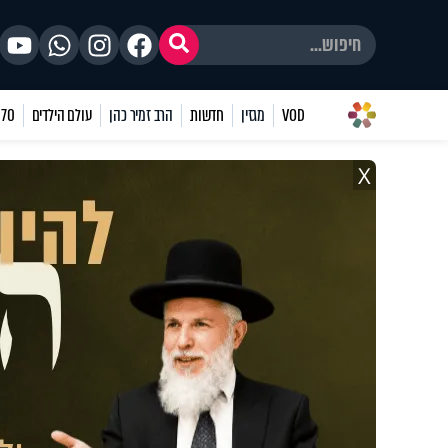
VOD
מגזין
חדשות
הרב זמיר כהן
עולם הילדים
70 שאלות
X