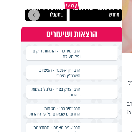
גם השולחן שבת שאתם
קצרים
כל מה שנשבר יכול להיבנות
מסדרים הוא חלק מהשפע
האם מ
מחדש
שתקבלו
בשבת
הרצאות ושיעורים
הרב זמיר כהן - התהוות היקום
וגיל העולם
הרב ירון אשכנזי - הציצית,
השכפ"ץ היהודי
ל
הרב יצחק בצרי - גלגול נשמות
ביהדות
רב
הרב זמיר כהן - הכוחות
אז
הרוחניים שבאדם על פי היהדות
הרב שניר גואטה - ההזדמנות