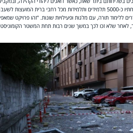
ם בשליחותם ביתר שאת, כאשר דואגים ליהודי הקהילה, ובמקביל
מנהלים את ארגון 'כולל תורה' שמאחד תחתיו כ-5000 תלמידים ותלמידות מכל רחבי ברית המועצות לשעב
 ללימוד תורה, עם מלגות ופעילויות שונות. "זהו פרויקט שמאפ
, לאחר שלא זכו לכך במשך שנים רבות תחת המשטר הקומוניסטי"