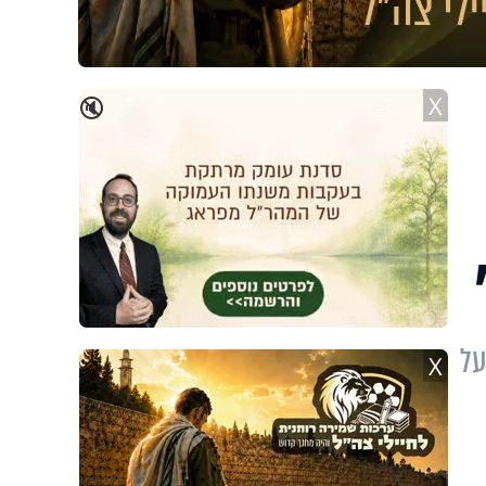
X
🔇
על
X