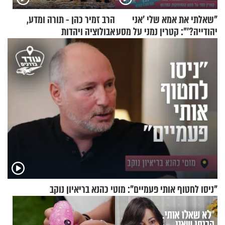
"שאלתי את אמא שלי 'אני
הרב זמיר כהן - תורה ומדע,
יהודייה?'": קטרין נמני על מסע
אבולוציה ויהדות
ההתחזקות המרגש
"ניסו לחטוף אותי פעמיים": מוטי כהנא בריאיון נוקב