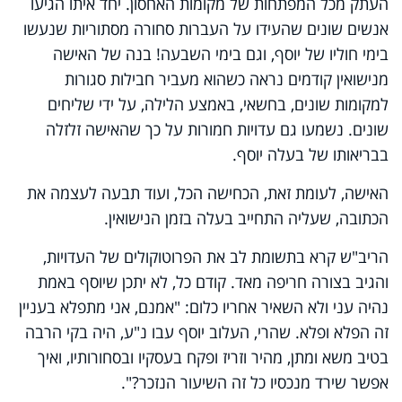
העתק מכל המפתחות של מקומות האחסון. יחד איתו הגיעו
אנשים שונים שהעידו על העברות סחורה מסתוריות שנעשו
בימי חוליו של יוסף, וגם בימי השבעה! בנה של האישה
מנישואין קודמים נראה כשהוא מעביר חבילות סגורות
למקומות שונים, בחשאי, באמצע הלילה, על ידי שליחים
שונים. נשמעו גם עדויות חמורות על כך שהאישה זלזלה
בבריאותו של בעלה יוסף.
האישה, לעומת זאת, הכחישה הכל, ועוד תבעה לעצמה את
הכתובה, שעליה התחייב בעלה בזמן הנישואין.
הריב"ש קרא בתשומת לב את הפרוטוקולים של העדויות,
והגיב בצורה חריפה מאד. קודם כל, לא יתכן שיוסף באמת
נהיה עני ולא השאיר אחריו כלום: "אמנם, אני מתפלא בעניין
זה הפלא ופלא. שהרי, העלוב יוסף עבו נ"ע, היה בקי הרבה
בטיב משא ומתן, מהיר וזריז ופקח בעסקיו ובסחורותיו, ואיך
אפשר שירד מנכסיו כל זה השיעור הנזכר?".