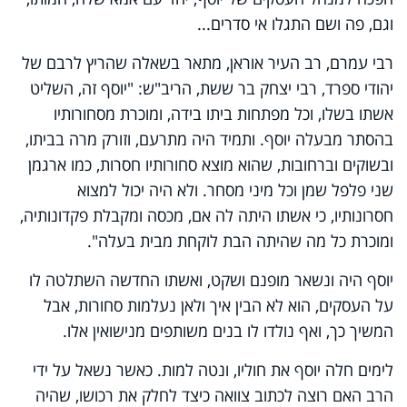
וגם, פה ושם התגלו אי סדרים...
רבי עמרם, רב העיר אוראן, מתאר בשאלה שהריץ לרבם של
יהודי ספרד, רבי יצחק בר ששת, הריב"ש: "יוסף זה, השליט
אשתו בשלו, וכל מפתחות ביתו בידה, ומוכרת מסחורותיו
בהסתר מבעלה יוסף. ותמיד היה מתרעם, וזורק מרה בביתו,
ובשוקים וברחובות, שהוא מוצא סחורותיו חסרות, כמו ארגמן
שני פלפל שמן וכל מיני מסחר. ולא היה יכול למצוא
חסרונותיו, כי אשתו היתה לה אם, מכסה ומקבלת פקדונותיה,
ומוכרת כל מה שהיתה הבת לוקחת מבית בעלה".
יוסף היה ונשאר מופנם ושקט, ואשתו החדשה השתלטה לו
על העסקים, הוא לא הבין איך ולאן נעלמות סחורות, אבל
המשיך כך, ואף נולדו לו בנים משותפים מנישואין אלו.
לימים חלה יוסף את חוליו, ונטה למות. כאשר נשאל על ידי
הרב האם רוצה לכתוב צוואה כיצד לחלק את רכושו, שהיה