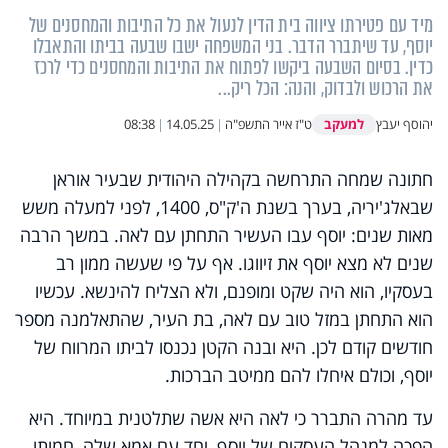
מיד עם פטירתו ציווה בית הדין לנעול את כל התיבות והמחסנים של
יוסף, עד שיתברר הדבר. בני המשפחה ישבו שבעה בביתו והתאבלו
כדין. בסיום השבעה ביקשו לפתוח את התיבות והמחסנים כדי לרכז
את הרכוש ולבדוק, והנה: הכל ריק...
למעקב
יהוסף יעבץ
ט"ז אייר התשפ"ה
|
14.05.25
|
08:38
חתונה שמחה התרחשה בקהילה היהודית שבעיר אוראן
שבאלג'יריה, בערך בשנת ה'ק"ס, 1400, לפני למעלה משש
מאות שנים: יוסף עבו העשיר התחתן עם לאה. במשך הרבה
שנים לא מצא יוסף את זיווגו. אף על פי שעשה ממון רב
בעסקיו, הוא היה שקט ומופנם, ולא הצליח להינשא. עכשיו
הוא התחתן במזל טוב עם לאה, בת העיר, שהתאלמנה מספר
חודשים קודם לכן. היא ובנה הקטן נכנסו לביתו המרווח של
יוסף, וכולם איחלו להם ממיטב הברכות.
עד מהרה התברר כי לאה היא אשה שתלטנית במיוחד. היא
הפכה למנהל העסקים של יוסף, יחד עם אמא שלה, חמותו,