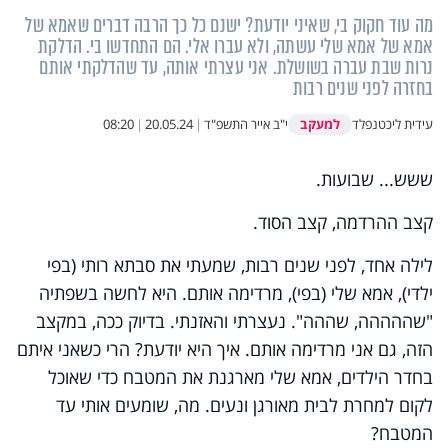
מה עוד חקוק בי, שאיני יודעת? ישנם כל כך הרבה דברים שאמא של
אמא של אמא שלי עשתה, ולא עברו אלי. הם התחדשו בי. הדלקת
נרות שבת עברה בשושלת. אני עצרתי אותה, עד שהדלקתי אותם
בחזרה לפני שנים רבות
למעקב
עידית ליכטנפלד
י"ב אייר התשפ"ד
|
20.05.24
|
08:20
ששש... שבועות.
קצב ההרדמה, קצב הסוד.
לילה אחד, לפני שנים רבות, שמעתי את סבתא רותי (בפי
ילדי), אמא שלי (בפי), מרדימה אותם. היא לחשה בשפתיה
"שההההה, שההה". נעצרתי והאזנתי. בדיוק ככה, במקצב
הזה, גם אני מרדימה אותם. איך היא יודעת? הרי כשאני איתם
בחדר הילדים, אמא שלי מארגנת את המטבח כדי שאוכל
לקום למחרת לבית מאורגן ונעים. מה, שומעים אותי עד
המטבח?