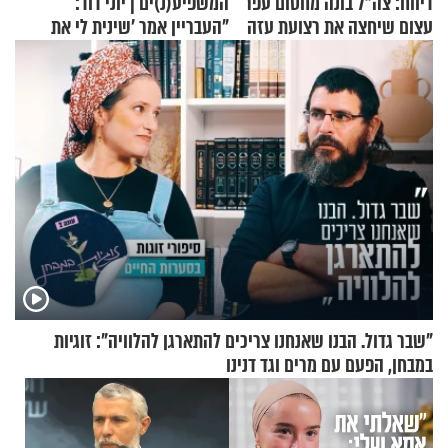
דיווח: צה"ל בונה מחסום עפר
המשפיע(נ)ים | יוני דוד:
עצום שיחצה את רצועת עזה
"העבריין אמר 'שינית לי את
לשניים
החיים מהקצה אל הקצה'"
"שבר גדול. הבנו שאנחנו צריכים להתארגן להלוויה": זוגיות
במבחן, הפעם עם מרים וגד דנינו