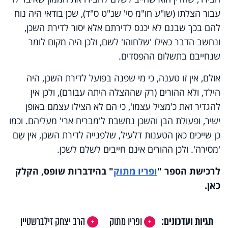
עבור הצלתו (שו"ע חו"מ סי' שנ"ט ס"ד), שכן בודאי היה נוח
להם בכך שבנם לא יכנס לדירתם אלא יסור לדירת השכן,
ונחשב הדבר כאילו 'שלחוהו' לשם, ולכן היה מקום לומר
שנחייבם בתשלום ההפסדים.
אולם, אין זו טענה, כי מי שפנה בפועל לדירת השכן, היה
הילד, ולא ההורים (רק שההצלה היתה עבורם), ולכן אין
להגדיר זאת כ'מציל עצמו', כי הם לא הצילו עצמם באופן
ישיר, ופעולת הבן והשכן נחשבת ל'מבריח ארי' מעליהם. וכמו
כן שייכים כאן הטענות דלעיל, שלפנייה לדירת השכן, אין שֵם
'מסירה'. ולכן ההורים אינם חייבים לשלם לשכן.
לרכישת הספר
"
ופריו מתוק
"
בהידברות שופס, הקלק
כאן
.
תגיות ועדכונים:
ופריו מתוק
הרב יצחק זילברשטיין