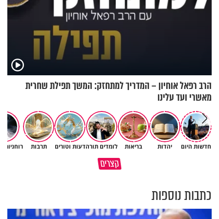
הרב רפאל אוחיון – המדריך למתחזק: המשך תפילת שחרית
מאשרי ועד עלינו
חדשות היום
יהדות
בריאות
לומדים תורה
דעות וטורים
תרבות
רוחניות ו
גם השולחן שבת שאתם מסדרים
קצרים
כל מה שנשבר יכול להיבנות מחדש
הוא חלק מהשפע שתקבלו
כתבות נוספות