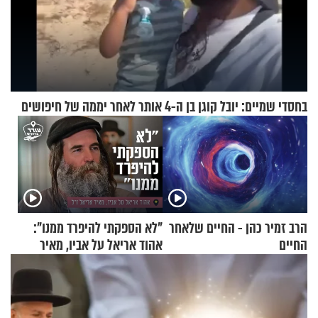
בחסדי שמיים: יובל קוגן בן ה-4 אותר לאחר יממה של חיפושים
הרב זמיר כהן - החיים שלאחר
"לא הספקתי להיפרד ממנו":
החיים
אהוד אריאל על אביו, מאיר
אריאל ז"ל