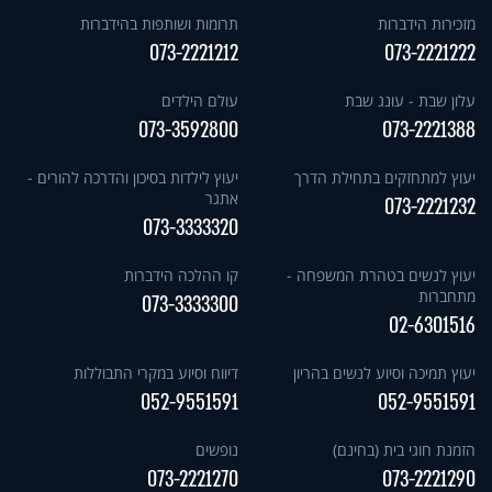
מזכירות הידברות
תרומות ושותפות בהידברות
073-2221212
073-2221222
עלון שבת - עונג שבת
עולם הילדים
073-3592800
073-2221388
יעוץ למתחזקים בתחילת הדרך
יעוץ לילדות בסיכון והדרכה להורים -
אתגר
073-2221232
073-3333320
יעוץ לנשים בטהרת המשפחה -
קו ההלכה הידברות
מתחברות
073-3333300
02-6301516
יעוץ תמיכה וסיוע לנשים בהריון
דיווח וסיוע במקרי התבוללות
052-9551591
052-9551591
הזמנת חוגי בית (בחינם)
נופשים
073-2221270
073-2221290