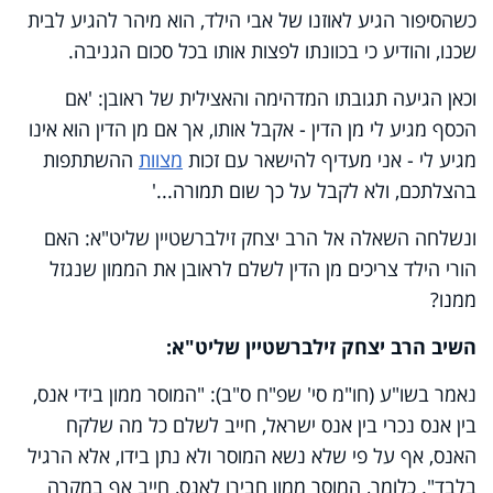
כשהסיפור הגיע לאוזנו של אבי הילד, הוא מיהר להגיע לבית
שכנו, והודיע כי בכוונתו לפצות אותו בכל סכום הגניבה.
וכאן הגיעה תגובתו המדהימה והאצילית של ראובן: 'אם
הכסף מגיע לי מן הדין - אקבל אותו, אך אם מן הדין הוא אינו
מגיע לי - אני מעדיף להישאר עם זכות
מצוות
ההשתתפות
בהצלתכם, ולא לקבל על כך שום תמורה...'
ונשלחה השאלה אל הרב יצחק זילברשטיין שליט"א: האם
הורי הילד צריכים מן הדין לשלם לראובן את הממון שנגזל
ממנו?
השיב הרב יצחק זילברשטיין שליט"א:
נאמר בשו"ע (חו"מ סי' שפ"ח ס"ב): "המוסר ממון בידי אנס,
בין אנס נכרי בין אנס ישראל, חייב לשלם כל מה שלקח
האנס, אף על פי שלא נשא המוסר ולא נתן בידו, אלא הרגיל
בלבד". כלומר, המוסר ממון חבירו לאנס, חייב אף במקרה