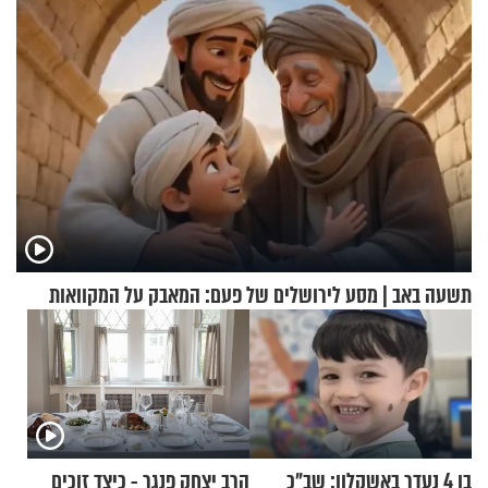
וגד דנינו
תשעה באב | מסע לירושלים של פעם: המאבק על המקוואות
בן 4 נעדר באשקלון: שב"כ
הרב יצחק פנגר - כיצד זוכים