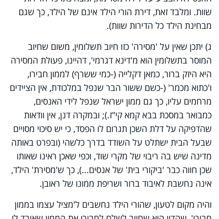
שוות. ומלבד זאת, דירת הורי הילד אינם של הילד, כך שגם
מבחינת הילד כל הדירות שוות).
ג) יתכן שאין על 'מסירה' כזו חיוב תשלומין, משום שחיוב
המוסר בתשלומין הוא מ'דינא דגרמי', דהיינו, פעולת המסירה
היא היזק ברור, כמאן דקלייה (-כמי ששרף) לממון חבירו,
ו'כתוא מכמר' (-כשם ששור הבר שנפל במלכודת, אין הציידים
מרחמים עליו, כך גם ממון ישראל שנפל לידי האנסים,
כמבואר במסכת בבא קמא קי"ז.); ובמקרה דנן, אין וודאות
שהדפיקה על דלת השכן תגרום לו הפסד, כי יש סיכוי מסויים
שבעל הבית ישתלט על השודד בדרך כלשהי (ובפרט באותה
מדינה שיש בה ריבוי של מקרי שוד, וכפי שאכן ראינו שאותו
שכן חווה כבר 'ביקורי בית' של אנסים...), כך ש'מסירת' הילד,
אינה נחשבת לאיבוד ברור ושריפת ממונו של ראובן.
והיה מקום לטעון, שהורי הילד נחשבים ל'מציל עצמו בממון
חבירו', שהדין הוא שחייב לשלם לחבירו את הממון שאיבד לו