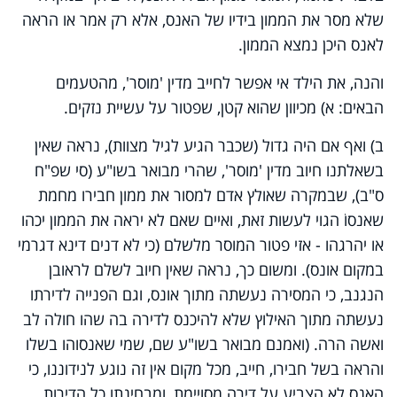
שלא מסר את הממון בידיו של האנס, אלא רק אמר או הראה
לאנס היכן נמצא הממון.
והנה, את הילד אי אפשר לחייב מדין 'מוסר', מהטעמים
הבאים: א) מכיוון שהוא קטן, שפטור על עשיית נזקים.
ב) ואף אם היה גדול (שכבר הגיע לגיל מצוות), נראה שאין
בשאלתנו חיוב מדין 'מוסר', שהרי מבואר בשו"ע (סי שפ"ח
ס"ב), שבמקרה שאולץ אדם למסור את ממון חבירו מחמת
שאנסוֹ הגוי לעשות זאת, ואיים שאם לא יראה את הממון יכהו
או יהרגהו - אזי פטור המוסר מלשלם (כי לא דנים דינא דגרמי
במקום אונס). ומשום כך, נראה שאין חיוב לשלם לראובן
הנגנב, כי המסירה נעשתה מתוך אונס, וגם הפנייה לדירתו
נעשתה מתוך האילוץ שלא להיכנס לדירה בה שהו חולה לב
ואשה הרה. (ואמנם מבואר בשו"ע שם, שמי שאנסוהו בשלו
והראה בשל חבירו, חייב, מכל מקום אין זה נוגע לנידוננו, כי
האנס לא הצביע על דירה מסויימת, ומבחינתו כל הדירות