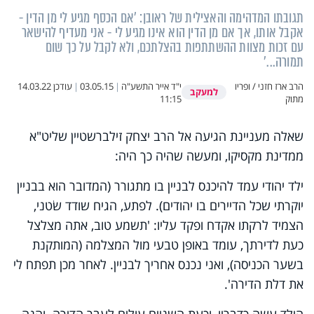
תגובתו המדהימה והאצילית של ראובן: 'אם הכסף מגיע לי מן הדין -
אקבל אותו, אך אם מן הדין הוא אינו מגיע לי - אני מעדיף להישאר
עם זכות מצוות ההשתתפות בהצלתכם, ולא לקבל על כך שום
תמורה...'
הרב ארז חזני / ופריו
י"ד אייר התשע"ה
|
03.05.15
|
עודכן
14.03.22
למעקב
מתוק
11:15
שאלה מעניינת הגיעה אל הרב יצחק זילברשטיין שליט"א
ממדינת מקסיקו, ומעשה שהיה כך היה:
ילד יהודי עמד להיכנס לבניין בו מתגורר (המדובר הוא בבניין
יוקרתי שכל הדיירים בו יהודים). לפתע, הגיח שודד שׂטני,
הצמיד לרקתו אקדח ופקד עליו: 'תשמע טוב, אתה מצלצל
כעת לדירתך, עומד באופן טבעי מול המצלמה (המותקנת
בשער הכניסה), ואני נכנס אחריך לבניין. לאחר מכן תפתח לי
את דלת הדירה'.
הילד עשה כדבריו, וכעת השניים עולים לעבר הדירה. והנה,