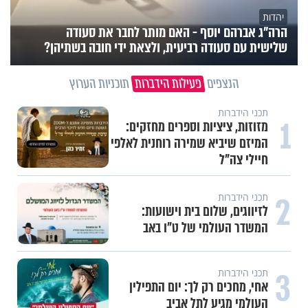
יהדות
הרה"ג אברהם יוסף - האם מותר לחבר את סעודה
שלישית עם סעודה רביעית, ולצאת ידי חובה בשתיהן?
הנצפים
פעילות הידברות
תוכניות הערוץ
תכני הידברות
1
מזוזות, ציציות וספרים מחזקים:
המיזם שיביא שמירה רוחנית לאלפי
חיילי צה"ל
2
תכני הידברות
לזיווגים, שלום בית וישועות:
המשדר העולמי של ט"ו באב
3
תכני הידברות
אחי, מחכים רק לך: יום התפילין
העולמי מגיע לתל אביב