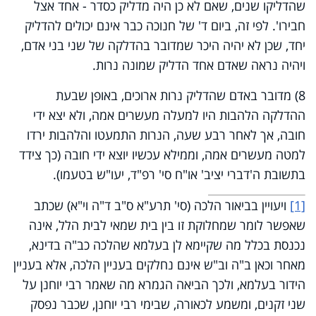
שהדליקו שנים, שאם לא כן היה מדליק כסדר - אחד אצל
חבירו'. לפי זה, ביום ד' של חנוכה כבר אינם יכולים להדליק
יחד, שכן לא יהיה היכר שמדובר בהדלקה של שני בני אדם,
ויהיה נראה שאדם אחד הדליק שמונה נרות.
8) מדובר באדם שהדליק נרות ארוכים, באופן שבעת
ההדלקה הלהבות היו למעלה מעשרים אמה, ולא יצא ידי
חובה, אך לאחר רבע שעה, הנרות התמעטו והלהבות ירדו
למטה מעשרים אמה, וממילא עכשיו יוצא ידי חובה (כך צידד
בתשובת ה'דברי יציב' או"ח סי' רפ"ד, יעו"ש בטעמו).
[1]
ויעויין בביאור הלכה (סי' תרע"א ס"ב ד"ה וי"א) שכתב
שאפשר לומר שמחלוקת זו בין בית שמאי לבית הלל, אינה
נכנסת בכלל מה שקיימא לן בעלמא שהלכה כב"ה בדינא,
מאחר וכאן ב"ה וב"ש אינם נחלקים בעניין הלכה, אלא בעניין
הידור בעלמא, ולכך הביאה הגמרא מה שאמר רבי יוחנן על
שני זקנים, ומשמע לכאורה, שבימי רבי יוחנן, שכבר נפסק