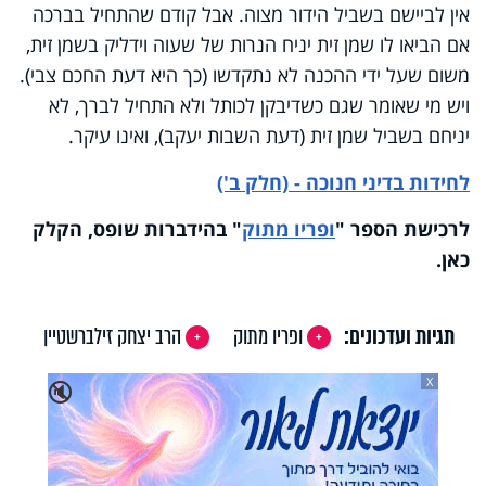
אין לביישם בשביל הידור מצוה. אבל קודם שהתחיל בברכה
אם הביאו לו שמן זית יניח הנרות של שעוה וידליק בשמן זית,
משום שעל ידי ההכנה לא נתקדשו (כך היא דעת החכם צבי).
ויש מי שאומר שגם כשדיבקן לכותל ולא התחיל לברך, לא
יניחם בשביל שמן זית (דעת השבות יעקב), ואינו עיקר.
לחידות בדיני חנוכה - (חלק ב')
לרכישת הספר
"
ופריו מתוק
"
בהידברות שופס, הקלק
כאן
.
תגיות ועדכונים:
ופריו מתוק
הרב יצחק זילברשטיין
X
🔇