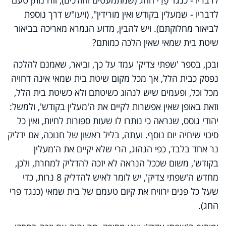
לדבריו - שמעלין בקודש ואין מורידין", (ויעו"ש דרך נוספת
לביאור מחלוקתם). ויש להבין, מדוע הגמרא מאריכה בביאור
שיטת בית שמאי שאין הלכה כמותם?
ובכן, בספר 'שפתי צדיק' עמד על כך, וביאר, שאמנם להלכה
נפסק כבית הלל, אך מכל מקום שיטת בית שמאי אינה דחויה
מכל וכל, ופעמים שיש לנהוג כשיטתם ולא כשיטת בית הלל,
וזאת באופן שאין אפשרות לקיים את ה'מעלין בקודש', ולמשל:
יהודי גוסס, שנראה כי נותרו לו שעות ספורות לחיות, ואין כל
סיכוי שיחיה יום נוסף. ועתה, בליל ראשון של חנוכה, אם ידליק
נר אחד בלבד, כפי הנהוג, הרי שלא יקיים את ה'מעלין
בקודש', משום שככל הנראה לא יזכה להדליק למחרת, ולכן,
מחדש ה'שפתי צדיק', יש לומר לאיש להדליק 8 נרות, כדי
שעל כל פנים ירוויח את קיום טעמם של בית שמאי (כנגד פרי
החג).