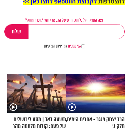
להצטרפות
לקבוצת הווטסאפ לחצו כאן >>
רוצה התראה על כל תוכן חדש של הרב ארז חזני / ופריו מתוק?
אני מסכים
למדיניות הפרטיות
הרב יצחק פנגר - אחרית הימים,
תשעה באב | מסע לירושלים
חלק ג’
של פעם: קולות מלחמה מהר