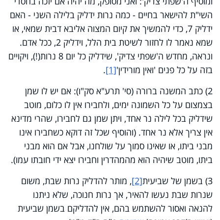
ומוסיף ה'שפתי צדיק': ואני מסופק, מה יהיה אם יזכה בחסדי
השי"ת להישאר בחיים - כמה נרות ידליק בלילה השני - האם
ידליק 7, כדי להמשיך את קיום המצוה אליבא דבית שמאי, או
שמא נאמר לו לחזור לשיטת בית הלל, וידליק 2, ככל אדם.
ונראה, מחדש ה'שפתי צדיק', שידליק כל יום 8 נרות(!), ויקויים
בזה על כל פנים 'ואין מורידין'
[1]
.
2) כתב המשנה ברורה (סי' תרע"א סק"ו): אם יש לו שמן
בצמצום על כל השמונה ימים, ולחבירו אין לו כלום, מוטב
שידליק בכל לילה נר אחד, ויתן שמן גם לחבירו, שהרי מדינא
אין צריך אלא נר אחד. (והוסיף שכל זה דוקא כשחבירו אינו
מבני ביתו, או שאינו סמוך על שולחנו, אבל אם הוא מבני
ביתו, מוטב שיהיה הוא מהמהדרין וחבירו יצא ידי חובתו עמו).
3) בשמן של שביעית
[2]
, מותר להדליק נרות שבת, משום
שנרות שבת נעשו להאיר, אך נרות חנוכה, שלא ניתנו
להנאה ואסור להשתמש בהם, אין להדליקם בשמן שביעית