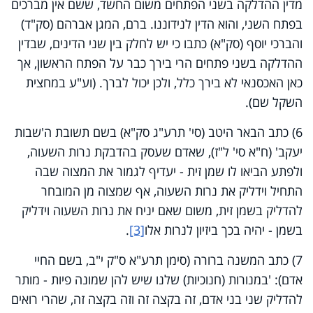
מדין ההדלקה בשני הפתחים משום החשד, ששם אין מברכים
בפתח השני, והוא הדין לנידוננו. ברם, המגן אברהם (סק"ד)
והברכי יוסף (סק"א) כתבו כי יש לחלק בין שני הדינים, שבדין
ההדלקה בשני פתחים הרי בירך כבר על הפתח הראשון, אך
כאן האכסנאי לא בירך כלל, ולכן יכול לברך. (וע"ע במחצית
השקל שם).
6) כתב הבאר היטב (סי' תרע"ג סק"א) בשם תשובת ה'שבות
יעקב' (ח"א סי' ל"ז), שאדם שעסק בהדבקת נרות השעוה,
ולפתע הביאו לו שמן זית - יעדיף לגמור את המצוה שבה
התחיל וידליק את נרות השעוה, אף שמצוה מן המובחר
להדליק בשמן זית, משום שאם יניח את נרות השעוה וידליק
בשמן - יהיה בכך ביזיון לנרות אלו
[3]
.
7) כתב המשנה ברורה (סימן תרע"א ס"ק י"ב, בשם החיי
אדם): 'במנורות (חנוכיות) שלנו שיש להן שמונה פיות - מותר
להדליק שני בני אדם, זה בקצה זה וזה בקצה זה, שהרי רואים