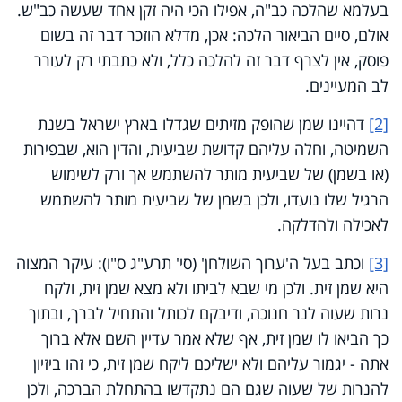
בעלמא שהלכה כב"ה, אפילו הכי היה זקן אחד שעשה כב"ש.
אולם, סיים הביאור הלכה: אכן, מדלא הוזכר דבר זה בשום
פוסק, אין לצרף דבר זה להלכה כלל, ולא כתבתי רק לעורר
לב המעיינים.
[2]
דהיינו שמן שהופק מזיתים שגדלו בארץ ישראל בשנת
השמיטה, וחלה עליהם קדושת שביעית, והדין הוא, שבפירות
(או בשמן) של שביעית מותר להשתמש אך ורק לשימוש
הרגיל שלו נועדו, ולכן בשמן של שביעית מותר להשתמש
לאכילה ולהדלקה.
[3]
וכתב בעל ה'ערוך השולחן' (סי' תרע"ג ס"ו): עיקר המצוה
היא שמן זית. ולכן מי שבא לביתו ולא מצא שמן זית, ולקח
נרות שעוה לנר חנוכה, ודיבקם לכותל והתחיל לברך, ובתוך
כך הביאו לו שמן זית, אף שלא אמר עדיין השם אלא ברוך
אתה - יגמור עליהם ולא ישליכם ליקח שמן זית, כי זהו ביזיון
להנרות של שעוה שגם הם נתקדשו בהתחלת הברכה, ולכן