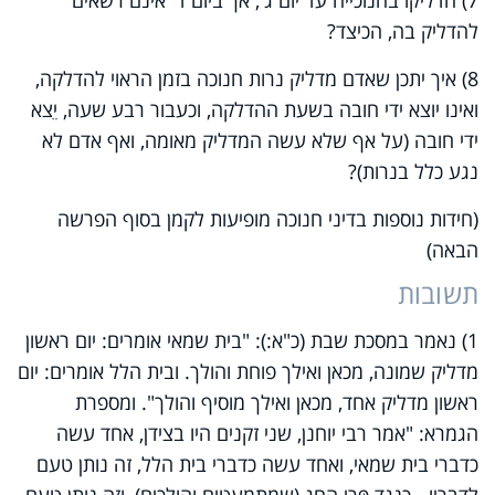
להדליק בה, הכיצד?
8) איך יתכן שאדם מדליק נרות חנוכה בזמן הראוי להדלקה,
ואינו יוצא ידי חובה בשעת ההדלקה, וכעבור רבע שעה, יֵצא
ידי חובה (על אף שלא עשה המדליק מאומה, ואף אדם לא
נגע כלל בנרות)?
(חידות נוספות בדיני חנוכה מופיעות לקמן בסוף הפרשה
הבאה)
תשובות
1) נאמר במסכת שבת (כ"א:): "בית שמאי אומרים: יום ראשון
מדליק שמונה, מכאן ואילך פוחת והולך. ובית הלל אומרים: יום
ראשון מדליק אחד, מכאן ואילך מוסיף והולך". ומספרת
הגמרא: "אמר רבי יוחנן, שני זקנים היו בצידן, אחד עשה
כדברי בית שמאי, ואחד עשה כדברי בית הלל, זה נותן טעם
לדבריו - כנגד פַּרֵי החג (שמתמעטים והולכים), וזה נותן טעם