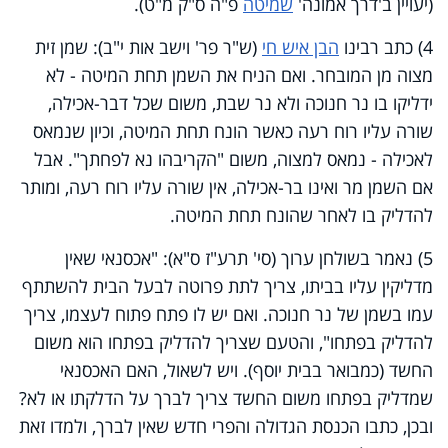
(יעויין ב'דרך אמונה'
שמיטה
פ"ה ס"ק מ"ט).
4) כתב רבינו
הבן איש חי
(ש"ר פר' וישב אות י"ב): שמן זית
מצוה מן המובחר. ואם הניח את השמן תחת המיטה - לא
ידליקו בו נר חנוכה ולא נר שבת, משום שכל דבר-אכילה,
שורה עליו רוח רעה כאשר הונח תחת המיטה, וכיון שנמאס
לאכילה - נמאס למצוה, משום "הקריבהו נא לפחתך". אבל
אם השמן מר ואינו בר-אכילה, אין שורה עליו רוח רעה, ומותר
להדליק בו לאחר שהונח תחת המיטה.
5) נאמר בשולחן ערוך (סי' תרע"ז ס"א): "אכסנאי שאין
מדליקין עליו בביתו, צריך לתת פרוטה לבעל הבית להשתתף
עמו בשמן של נר חנוכה. ואם יש לו פתח פתוח לעצמו, צריך
להדליק בפתחו", והטעם שצריך להדליק בפתחו הוא משום
החשד (כמבואר בבית יוסף). ויש לשאול, האם האכסנאי
שמדליק בפתחו משום החשד צריך לברך על הדלקתו או לא?
ובכן, כתבו הכנסת הגדולה והפרי חדש שאין לברך, ולמדו זאת