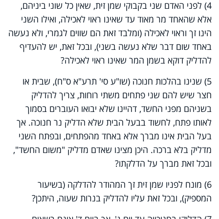
4) לפני האדם שני בקבוקי שמן זית, שאין כל שוני ביניהם,
אלא שהאחד מר מאוד עד שאינו ראוי לאכילה, ואילו השני
הינו זך וראוי לאכילה (ומלבד זאת הם שווים לגמרי, ולא נעשה
באחד שום דבר שלא נעשה בשני), ובכל זאת, יש להעדיף
להדליק דוקא בשמן המר שאינו ראוי לאכילה?
5) שנינו בהלכות חנוכה (שו"ע סי' תרע"א ס"ח), שבית או
חצר שיש להם שני פתחים משתי רוחות, צריך להדליק
בשניהם מפני החשד, דהיינו שלא יבואו העוברים בסמוך
לאותו פתח, לחשוד בבעל הבית שלא הדליק נר חנוכה. אך
בעל הבית אינו מברך אלא באחד מהפתחים, ובפתח השני
מדליק בלא ברכה. היכן מצינו שאדם מדליק "משום החשד",
ובכל זאת מברך על הדלקתו?
6) מונח לפניו שמן זית זך המהודר להדלקה (בשיעור
המספיק), ובכל זאת עליו להדליק בנרות שעוה, היתכן?
7) הדליקו בחנוכייה עד יום ג', אך ביום ד' אינם רשאים