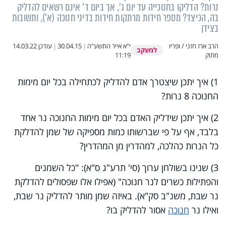
נרות? הדליקו בחנוכייה עד יום ג', אך ביום ד' אינם רשאים להדליק
בה, הכיצד? מספר חידות מרתקות חידות בדיני חנוכה (א'), ותשובות
בצידן
הרב ארז חזני / ופריו
י"א אייר התשע"ה
|
30.04.15
|
עודכן
14.03.22
למעקב
מתוק
11:19
1) איך יתכן שיצטרך אדם להדליק לכתחילה בכל יום מימות
החנוכה 8 נרות?
2) איך יתכן שידליק האדם בכל יום מימות החנוכה נר אחד
בלבד, אף על פי שברשותו כמות מספיקה של שמן להדלקת
כל הנרות כהלכה, למהדרין מן המהדרין?
3) שנינו בשולחן ערוך (סי' תרע"ג ס"א): "כל השמנים
והפתילות כשרים לנר חנוכה" (אפילו אלו שפסולים להדלקת
נר שבת, משנ"ב סק"א). באיזה שמן מותר להדליק נר שבת,
ואילו נר
חנוכה
אסור להדליק בו?