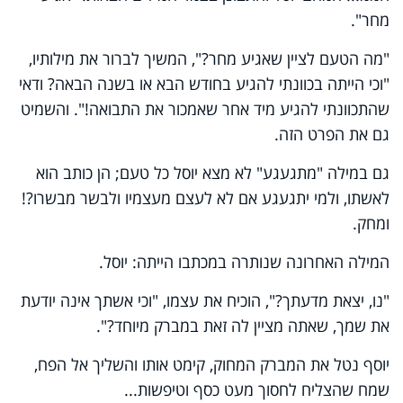
מחר".
"מה הטעם לציין שאגיע מחר?", המשיך לברור את מילותיו,
"וכי הייתה בכוונתי להגיע בחודש הבא או בשנה הבאה? ודאי
שהתכוונתי להגיע מיד אחר שאמכור את התבואה!". והשמיט
גם את הפרט הזה.
גם במילה "מתגעגע" לא מצא יוסל כל טעם; הן כותב הוא
לאשתו, ולמי יתגעגע אם לא לעצם מעצמיו ולבשר מבשרו?!
ומחק.
המילה האחרונה שנותרה במכתבו הייתה: יוסל.
"נו, יצאת מדעתך?", הוכיח את עצמו, "וכי אשתך אינה יודעת
את שמך, שאתה מציין לה זאת במברק מיוחד?".
יוסף נטל את המברק המחוק, קימט אותו והשליך אל הפח,
שמח שהצליח לחסוך מעט כסף וטיפשות...