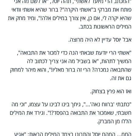
"המכתב הרי מיועד לאשתי", תהה יוסל, "אז לשם מה אני
פותח את מברקי ב"אשתי היקרה"? ברור שהיא אשתי וודאי
שהיא יקרה לי, אם כן, אין צורך במילים אלה!", ומיד מחק את
המילים הראשונות בכתב.
אבל יוסל עדיין לא היה מרוצה.
"אשתי הרי יודעת שבאתי הנה כדי למכור את התבואה",
המשיך לתהות, "אז בשביל מה אני צריך לכתוב לה
שהתבואה נמכרה? הרי זה ברור מאליו!", והוא מיהר למחוק
גם את זה.
ואז הוא פרץ בצחוק.
"כתבתי 'ברווח נאה'...", גיחך בינו לבינו על עצמו, "וכי מה
חשבתי, שאמכור את התבואה בהפסד?!". וגירד את המילים
הללו מן המברק.
הממ... המהם יוסל והתבונן בצמד המילים הבאות: "אגיע