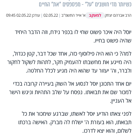
כשיותר מדי חושבים "על" - מפספסים "את" החיים
למעקב
הרב אברהם יצחק
א' אייר התשפ"ב
|
02.05.22
|
עודכן
02.05.22 09:45
יוסל היה איכר פשוט שחי לו בכפר נידח, וזה הדבר היחיד
שהיה פשוט בחייו.
למה? כי הוא היה פילוסוף כזה, אחד שכל דבר, קטן כגדול,
היה מייגע את מחשבתו להעמיק חקר, לתהות לשקול לחקור
ולברר, וה' יעזור עד שהוא היה מגיע לכלל החלטה.
יום אחד התכונן יוסל לנסוע אל השוק בעיירה קרובה בכדי
למכור שם את תבואתו. נפסח על שלב התהיות וניגש הישר
אל העניין.
לפני צאתו הודיע יוסל לאשתו, שברגע שימכור את כל
תבואתו, הוא בעזרת ה' ישלח לה מברק. האישה ברכתו
לשלום, והוא יצא לדרכו.