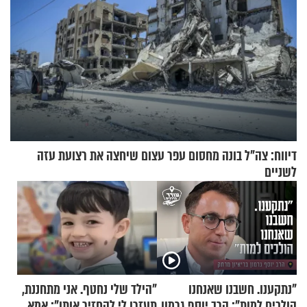
דיווח: צה"ל בונה מחסום עפר עצום שיחצה את רצועת עזה
לשניים
"נתקענו. חשבנו שאנחנו
"הילד שלי נחטף. אני מתחננת,
הולכים למות": הרב יוסף גרמון
תעזרו לי להחזיר אותו": אמא