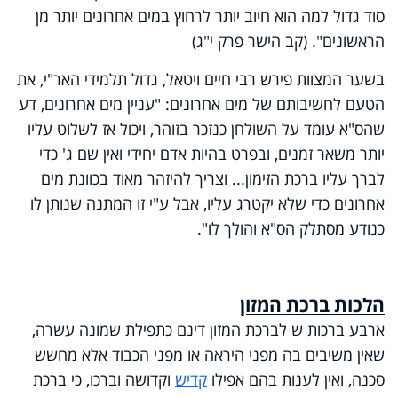
סוד גדול למה הוא חיוב יותר לרחוץ במים אחרונים יותר מן
הראשונים". (קב הישר פרק י"ג)
בשער המצוות פירש רבי חיים ויטאל, גדול תלמידי האר"י, את
הטעם לחשיבותם של מים אחרונים: "עניין מים אחרונים, דע
שהס"א עומד על השולחן כנזכר בזוהר, ויכול אז לשלוט עליו
יותר משאר זמנים, ובפרט בהיות אדם יחידי ואין שם ג' כדי
לברך עליו ברכת הזימון... וצריך להיזהר מאוד בכוונת מים
אחרונים כדי שלא יקטרג עליו, אבל ע"י זו המתנה שנותן לו
כנודע מסתלק הס"א והולך לו".
הלכות ברכת המזון
ארבע ברכות ש לברכת המזון דינם כתפילת שמונה עשרה,
שאין משיבים בה מפני היראה או מפני הכבוד אלא מחשש
סכנה, ואין לענות בהם אפילו
קדיש
וקדושה וברכו, כי ברכת