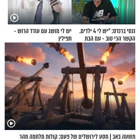
ננסי ברנדס: "יש לי 4 ילדים.
יש לי מושג עם עודד הרוש -
הקשר הכי טוב - עם הבת
תפילין
החרדית"
תשעה באב | מסע לירושלים של פעם: קולות מלחמה מהר