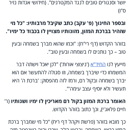
יושר וסנגורים טובים לנגד המקטרגים". (חידושי אגדות נזיר
ס"ו)
ובספר החינוך (פ' עקב) כתב שקיבל מרבותיו: "כל מי
שזהיר בברכת המזון, מזונותיו מצויין לו בכבוד כל ימיו".
בזוהר הקדוש (דף רי"ח): "וכמו שהוא מברך בשמחה ובעין
טוב – כך נותנים לו בשמחה ובעין טוב".
מייעץ לנו
החיד"א
('ניצוצי אורות') "לכן יאכל וישתה דבר
המשמחו כדי שיברך בשמחה, וזו סגולה להתעשר אם הוא
יברך בשמחה ובקול רם, ורמז לזה מהפסוק: 'ברכת ה' היא
תעשיר ולא יוסיף עצב עימה'".
האומר ברכת המזון בקול רם מאריכין לו ימיו ושנותיו
(ר'
חיים פלאג'י), וכך כתוב בזוהר הקדוש.
כך מובא בזוהר (פרשת ויקהל דף ריח) "כל מי שמברך ברכת
המזון כראוי, בשמחה, וברצון הלב, שכרו יהיה כשנפטר מזה