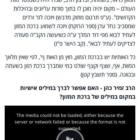
העולם – מקום יהיה מוכן לו בתוך סודות עליונים ובהיכלות
הקדושים". (ע"פ תרגום מתוק מדבש) ויזכה לפ' ורדים
שמסביב נחל עדן (ספר הרוקח) ויזכה לשמוע ברכת המזון
לעתיד לבוא מפי דוד המלך ע"ה כשיעשה הקב"ה סעודה
לצדיקים לעתיד לבוא". (קב הישר פ"ז)
כל האותיות יש בברכת המזון, חוץ מן האות ף', לפי שאין מלאך
המוות, אף, שצף וקצף שולט במי שמברך ברכת הזון בשעתה
ובכוונה. (ספר תשבץ קטן)
הרב זמיר כהן - האם אפשר לברך במילים אישיות
במקום במילים של ברכת המזון?
This
is
a
The media could not be loaded, either because the
modal
window.
server or network failed or because the format is not
supported.