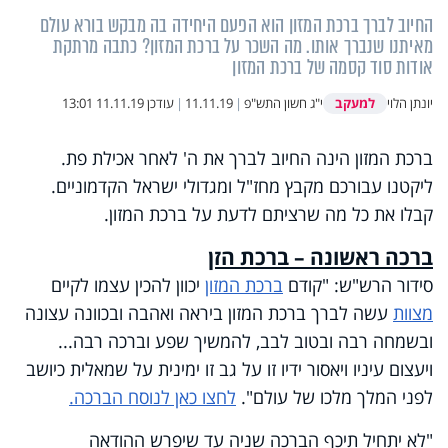
החיוב לברך ברכת המזון הוא הפעם היחידה בה מבקש בורא עולם
מאיתנו שנברך אותו. מה השכר על ברכת המזון? כתבה מרתקת
אודות סוד קסמה של ברכת המזון
למעקב
יונתן הלוי
י"ג חשון התש"פ
|
11.11.19
|
עודכן
11.11.19 13:01
ברכת המזון הינה החיוב לברך את ה' לאחר אכילת פת.
ליקטנו עבורכם מקבץ מחז"ל ומגדולי ישראל הקדמוניים.
קבלו את כל מה שרציתם לדעת על ברכת המזון.
ברכה ראשונה – ברכת הזן
סידור הרש"ש: "קודם
ברכת המזון
יכוון להכין עצמו לקיים
מצוות
עשה לברך ברכת המזון ביראה ואהבה ובכוונה עצונה
ובשמחה רבה ובטוב לבב, להמשיך שפע וברכה רבה...
ויעצום עיניו ויאסור ידיו זו על גב זו ימינית על שמאלית כיושב
לפני המלך מלכו של עולם".
לחצו כאן לנוסח הברכה.
"לא יתחיל תיכף הברכה שניה עד שיפרש ההודאה