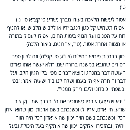
ט')
אסור לעשות מלאכה בעודו מברך (שו"ע ס' קצ"א סי' ג')
ואפילו תשמיש קל כגון לנגב ידיו או ללבוש מלבושו או להניף
רוח על הפנים ועל הגוף בימות החום, ואפילו לעסוק בתורה
או מצווה אחרת אסור. (ט"ז, אחרונים, ביאור הלכה)
יכוון בברכות פירוש המילים (שו"ע סי' קפ"ה) וזה לשון ספר
חסידים שהובא במשנה ברורה שם: "ולא יעשה אותו כאדם
העושה דבר במנהג ומוציא דברים מפיו בלי הגיון הלב, ועל
דבר זה חרה אף ה' בעמו ושלח לנו ביד ישעיה ואמר: 'בפיו
ובשפתיו כיבדוני וליבו ריחק ממני'".
"יירא ויזדעזעו איבריו כשמזכיר את ה' יתברך שמו" (קיצור
שו"ע, חיי אדם, אריז"ל) וכשנכתב בשם אדנות יכוון שהוא 'אדון
הכל' וכשנכתב בשם הויה יכוון שהוא 'אדון הכל היה הווה
ויהיה', ובהזכירו 'אלוקים' יכוון שהוא תקיף בעל היכולת ובעל