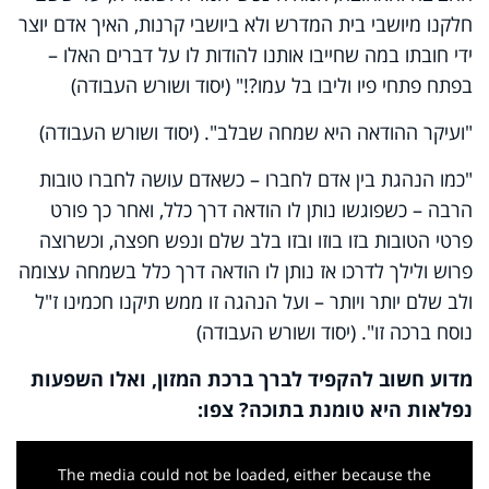
חלקנו מיושבי בית המדרש ולא ביושבי קרנות, האיך אדם יוצר
ידי חובתו במה שחייבו אותנו להודות לו על דברים האלו –
בפתח פתחי פיו וליבו בל עמו?!" (יסוד ושורש העבודה)
"ועיקר ההודאה היא שמחה שבלב". (יסוד ושורש העבודה)
"כמו הנהגת בין אדם לחברו – כשאדם עושה לחברו טובות
הרבה – כשפוגשו נותן לו הודאה דרך כלל, ואחר כך פורט
פרטי הטובות בזו בוזו ובזו בלב שלם ונפש חפצה, וכשרוצה
פרוש ולילך לדרכו אז נותן לו הודאה דרך כלל בשמחה עצומה
ולב שלם יותר ויותר – ועל הנהגה זו ממש תיקנו חכמינו ז"ל
נוסח ברכה זו". (יסוד ושורש העבודה)
מדוע חשוב להקפיד לברך ברכת המזון, ואלו השפעות
נפלאות היא טומנת בתוכה? צפו:
This
is
a
The media could not be loaded, either because the
modal