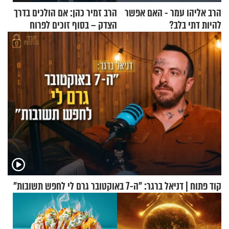
הרב אליהו עמר - האם אפשר
הרב זמיר כהן: אם הולכים בדרך
להיות דתי בלב?
הצדק – בסוף זוכים לפרוח
קוד פתוח | דניאל ברגר: "ה-7 באוקטובר גרם לי לחפש תשובות"