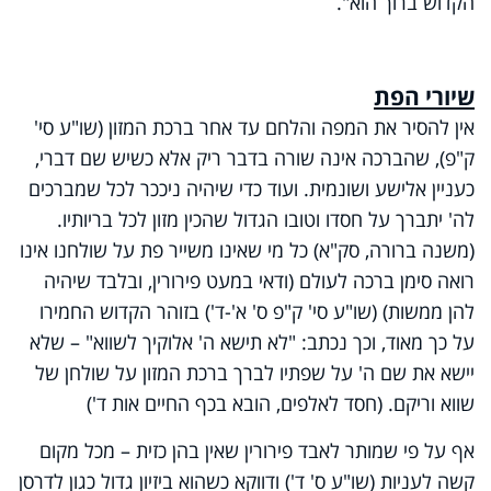
הקדוש ברוך הוא".
שיורי הפת
אין להסיר את המפה והלחם עד אחר ברכת המזון (שו"ע סי'
ק"פ), שהברכה אינה שורה בדבר ריק אלא כשיש שם דברי,
כעניין אלישע ושונמית. ועוד כדי שיהיה ניככר לכל שמברכים
לה' יתברך על חסדו וטובו הגדול שהכין מזון לכל בריותיו.
(משנה ברורה, סק"א) כל מי שאינו משייר פת על שולחנו אינו
רואה סימן ברכה לעולם (ודאי במעט פירורין, ובלבד שיהיה
להן ממשות) (שו"ע סי' ק"פ ס' א'-ד') בזוהר הקדוש החמירו
על כך מאוד, וכך נכתב: "לא תישא ה' אלוקיך לשווא" – שלא
יישא את שם ה' על שפתיו לברך ברכת המזון על שולחן של
שווא וריקם. (חסד לאלפים, הובא בכף החיים אות ד')
אף על פי שמותר לאבד פירורין שאין בהן כזית – מכל מקום
קשה לעניות (שו"ע ס' ד') ודווקא כשהוא ביזיון גדול כגון לדרסן