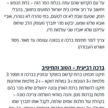
על עם הקדוש שהם עתה בגלות המר הזה – גלות הנפש –
ויחשוב על רוב אחינו בית ישראל התועים בחושך, בהבלי
הזמן, שטעם שבת לא זכו לטעום, במי טהרה לא נטהרו, ואביי
ואבא שלש שמעו, יבקש מה' יתברך מעומק הלב שיחוס
עליהם שלא יאבדו שני עולמות ח"ו.
צריך לומר חתימת ברכה זו בכוונה עצומה עד מאוד. (יסוד
ושורש העבודה)
ברכה רביעית – הטוב והמיטיב
תיקנו חכמינו ברוח קדשם במפקד ובמניין בברכה זו מספר 3
מלכויות ו-3 הטבות ו-3 גמולות דווקא – ו-2 מלכויות אחרונות
תיקנו להשלמת ברכת הארץ ובונה ירושלים שלא נזכר בהם
מלכות (ברכות מט). והנה בוודאי השלמה צריכה כוונה –
בקהלת עול מלכות שמים שלמה, לקבל אותו יתברך שמו
ויתעלה על עצמו מלכותו ואדנותו בשמחה עצומה. אך, אם