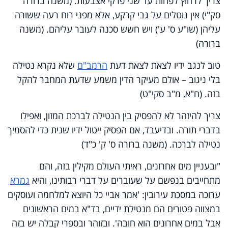
צריך לרחוץ לפחות עד שני פרקי אצבעות. (משנה ברורה
סק"י) אין נוטלים על גבי קרקע, אלא מפני רוח רעה ששורה
עליהן (שו"ע ס' ע') ויש חשש סכנה לעובר עליהם. (משנה
ברורה)
טוב לנגב ידיו לצאת לצאת דעת
הרמב"ם
שלא נקרא נטילה
בלי ניגוב – אולם מעיקר הדין משמע שדעת המחבר להקל
בזה. (ח"א, מ"ב סקי"ט)
צריך להיזהר לא להפסיק בין הנטילה לברכת המזון, ואפילו
בדברי תורה. ובדיעבד, אם הפסיק ייטול ידיו שנית כדי להסמיך
נטילה לברכה. (משנה ברורה ס' ק' כ"ד)
"ובעניין מים אחרונים, ראיתי העולם מקילין בזה, והם
מתחייבים בנפשם על שעוברים על דברי רבותינו, והיא
גמרא
ערוכה במסכת עירובין: 'אמר אביי כל היוצא למלחמה ועוסקים
במצווה פטורים הם מנטילת ידיים, בד"א במים הראשונים
אבל במים אחרונים הוא חובה'. ובזוהר ובספרי קבלה יש בזה