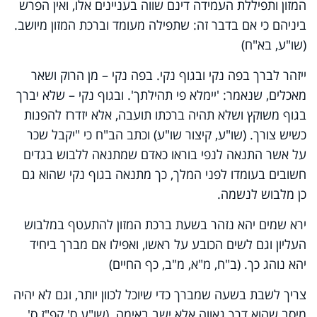
המזון ותפיללת העמידה דינם שווה בעניינים אלו, ואין הפרש
ביניהם כי אם בדבר זה: שתפילה מעומד וברכת המזון מיושב.
(שו"ע, בא"ח)
ייזהר לברך בפה נקי ובגוף נקי. בפה נקי – מן הרוק ושאר
מאכלים, שנאמר: 'יימלא פי תהילתך'. ובגוף נקי – שלא יברך
בגוף משוקץ ושלא תהיה ברכתו תועבה, אלא יזדרז להפנות
כשיש צורך. (שו"ע, קיצור שו"ע) וכתב הב"ח כי "יקבל שכר
על אשר התנאה לנפי בוראו כאדם שמתנאה ללבוש בגדים
חשובים בעומדו לפני המלך, כך מתנאה בגוף נקי שהוא גם
כן מלבוש לנשמה.
ירא שמים יהא נזהר בשעת ברכת המזון להתעטף במלבוש
העליון וגם לשים הכובע על ראשו, ואפילו אם מברך ביחיד
יהא נוהג כך. (ב"ח, מ"א, מ"ב, כף החיים)
צריך לשבת בשעה שמברך כדי שיוכל לכוון יותר, וגם לא יהיה
מיסב שהוא דרך גאווה אלא ישב באימה. (שו"ע ס' קפ"ז ס'