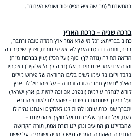
במחשבתו" (מה שהוציא מפיו) יסוד ושורש העבודה.
ברכה שניה – ברכת הארץ
כתוב בברייתא: "כל מי שלא אמר ארץ חמדה טובה ורחבה,
ברית, ותורה בברכת הארץ לא יצא ידי חובתו, וצריך שיזכיר בה
הודאה תחילה (נודה לך) וסוף (ועל הכל) (עיין בברכות מ"ח)
והנה אם יאמר אדם תיבות אלו (נודה לך ה' אלוקינו) בשפתיו
בלבד וליבו בל עימו לשים בליבו ההודאה של פירוש מילים
האלו: "ובארץ חמדה טובה ורחבה – על שהנחיל לנו ארץ
קודש לנחלה עולמית (ובפרט אם זכה להיות בן ארץ ישראל)
ועל בריתך שחתמת בבשרנו – שהוא לנו לאות שהבורא
יתברך שמו כרת עימנו להיות לנו לאלוקים ואנחנו נהיה לו
לעם, ועל תורתך שלימדתנו ועל חוקיך שהודעתנו –
שהבדילנו מן התועים ונתן לנו תורת אמת, תורה הקדושה
החביבה והאהובה, המחיה נפש לומדיה ושומריה, על ששם