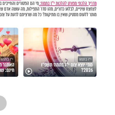
מדריך הלכתי מפורט להלכות י"ז בתמוז:
מי הם הפטורים והחייבים ב
לצחצח שיניים, לבלוע כדורים, מהו סדר התפילות, מה עושה אדם ש
מותר ללעוס מסטיק שאין בו מתיקות? כל מה שרציתם לדעת על צום
י"ז בתמוז
י"ז בתמוז
מתי יוצא צום י"ז בתמוז תשפ"ו
2026?
חינם: שת