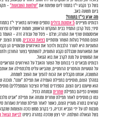
בשל כך נקבע י"ז בתמוז ליום שפותח את
"שלושת השבועות"
– תקופ
ביום תשעה באב.
מה ארע בי"ז בתמוז?
רבותינו מציינים
5 אסונות גדולים
נוספים שאירעו בתאריך י"ז בתמוז
סיני; בטל קרבן התמיד בבית המקדש הראשון; חומות ירושלים נפרצו ו
אפוסטמוס שרף את התורה; וצלם – פסל של עבודה זרה – הועמד ב
הצום מתחיל בעלות השחר ומסתיים
בצאת הכוכבים
. מטרת הצום: י
התעניות היא לעורר הלבבות ולזכור את האירועים שבעטיים הן נקבעו
את המאורעות שבגללם נקבע התענית, להשתתף בצער החורבן ולתכנן
את המעשים על מנת לקרב את בוא הגואל.
רבותינו מבארים כי בכוחם של הצער והאבל על האירועים הטראגיים 
על הטעויות והחסרים הרוחניים, שהביאו עלינו מלכתחילה את אותם 
התשובה, אנחנו מקבלים את הכוח להפוך את העצב לשמחה.
במהלך הצום, מוסיפים בתפילת העמידה את תפילת "עננו". תוכנה 
הוא שיעננו ביום הצום. הספרדים (שליח הציבור והמתפללים) מוסיפ
נושאים כפיהם בתפילת
שחרית
ובמנחה כרגיל.
כמו כן מוסיפים לאחר תפילת שחרית ומנחה את תפילת "אבינו מלכנ
קוראים בתורה מעניין הצום, כאשר לאחר תפילת שחרית נאמרות סליח
מובטח לנו על ידי הנביא זכריה, כי בקרוב ממש נזכה והצומות שנקבעו
בשל הגאולה השלמה. יהי רצון שנזכה במהרה בימינו
לביאת הגואל ו