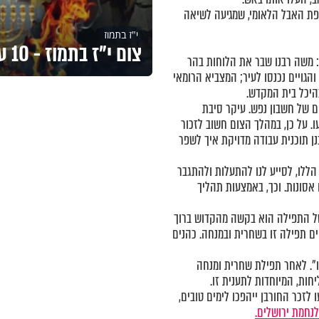
ת האבל הלאומי, שמגיעה לשיאה
י"ז בתמוז
צום י"ז בתמוז - 10 עובדות על תענית י"ז בתמוז
: משה רבנו שבר את הלוחות בהר
הגויים נכנסו לעיר; המצביא הרומאי
היכל בית המקדש.
ום של חשבון נפש. עיקר סיבת
. על כן, במהלך הצום חשוב לזכור
 תוכנית עבודה מדויקת איך לשפר
הללו, לסייע לנו להתעלות ולהתגבר
אסונות. וכך, באמצעות תהליך
של התפילה הוא בקשה מהקדוש ברוך
ים תפילה זו בשחרית ובמנחה. כהנים
ו". לאחר תפילת שחרית ומנחה
ות, המיוחדות לתענית זו.
 לזכר החורבן ייהפכו לימים טובים,
לנחמת ירושלים.