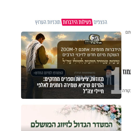
הנצפים
פעילות הידברות
תוכניות הערוץ
רציתם
1
מוז
מזוזות, ציציות וספרים מחזקים:
המיזם שיביא שמירה רוחנית לאלפי
חיילי צה"ל
קודה