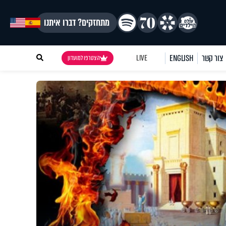
מתחזקים? דברו איתנו
צור קשר
ENGLISH
LIVE
הצטרפו למועדון