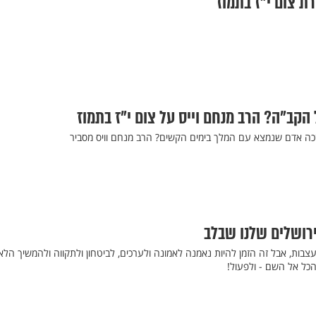
רת צום י"ז בתמוז
 הקב"ה? הרב מנחם וייס על צום י"ז בתמוז
 יזכה אדם שנמצא עם המלך בימים הקשים? הרב מנחם וויס מסביר
ירושלים שלנו שבלב
ועצבות, אבל זה הזמן להיות נאמנה לאמונה ולערכים, לביטחון ולתקווה ולהמשיך הל
הכל אל השם - ולפעול!