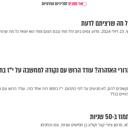
אני מסכים
למדיניות הפרטיות
כל מה שרציתם לדעת
י"ז בתמוז חל השנה ביום שלישי, 23 ליולי 2024. מדוע צמים ביום זה? מתי נכנס הצום ומתי הוא יוצא? כל מה ש
ורי האזהרה? עודד הרוש עם נקודה למחשבה על י"ז בת
שיבים להם, לא מגיעים עד לפי התהום. י"ז בתמוז היה אחד כזה. עודד הרוש עם נ
החיים בכלל
50 שניות
 סרטון ציורי קצר וקולע בן חמישים שניות. צפו והחכימו