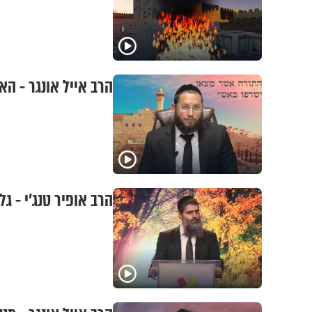
הרב אייל אונגר - הא
הרב אופיר טנג'י - גל