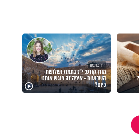
י"ז בתמוז
מורן קורס: י"ז בתמוז ושלושת
?
השבועות - איפה זה פוגש אותנו
כיום?