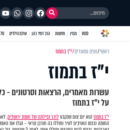
VOD
מגזין
חדשות
הרב זמיר כהן
עולם הילדים
70 שאלות
ראשי
חגים ומועדים
י"ז בתמוז
י"ז בתמוז
עשרות מאמרים, הרצאות וסרטונים - כ
על י"ז בתמוז
י"ז בתמוז
הוא יום צום שנקבע
לזכר נפילתה של חומת ירושלים,
החומה נכנסו האויבים לעיר וחוללו בה חורבן נוראי – הגלו את האנ
באכזריות, נכנסו לבית המקדש וחיללו אותו. לאחר 3 שבועות, בט' באב, העלו אותו באש.