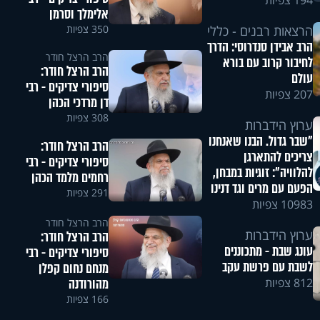
194 צפיות
אלימלך וסרמן
350 צפיות
הרצאות רבנים - כללי
הרב אבידן סנדרוסי: הדרך
הרב הרצל חודר
לחיבור קרוב עם בורא
הרב הרצל חודר:
עולם
סיפורי צדיקים - רבי
207 צפיות
דן מרדכי הכהן
308 צפיות
ערוץ הידברות
"שבר גדול. הבנו שאנחנו
הרב הרצל חודר:
צריכים להתארגן
סיפורי צדיקים - רבי
להלוויה": זוגיות במבחן,
רחמים מלמד הכהן
הפעם עם מרים וגד דנינו
291 צפיות
10983 צפיות
הרב הרצל חודר
ערוץ הידברות
הרב הרצל חודר:
עונג שבת - מתכוננים
סיפורי צדיקים - רבי
לשבת עם פרשת עקב
מנחם נחום קפלן
מהורודנה
812 צפיות
166 צפיות