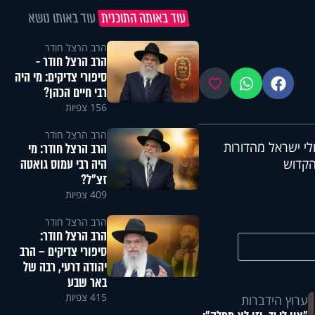
עוד באותה התוכנית
עוד באותו נושא
הרב הרצל חודר
הרב הרצל חודר -
סיפורי צדיקים: מי היה
פייסבוק
ווטסאפ
מועדפים
רבי חיים הכהן?
156 צפיות
הרב הרצל חודר
לי ישראל מהדורות
הרב הרצל חודר: מי
היה רבי עמוס גואטה
קדוש
זצ"ל?
409 צפיות
הרב הרצל חודר
הרב הרצל חודר:
סיפורי צדיקים – הרב
יהודה דרעי, רבה של
באר שבע
415 צפיות
ערוץ הידברות