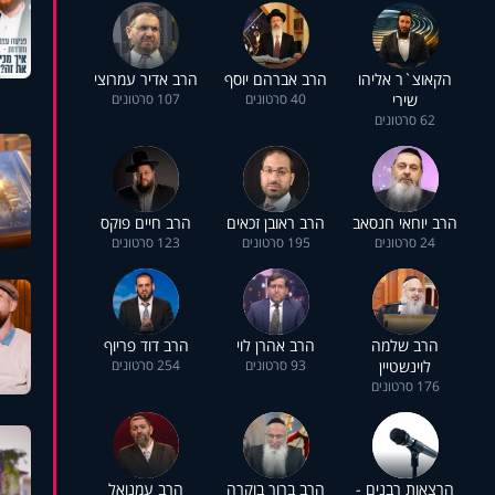
הקאוצ`ר אליהו
הרב אברהם יוסף
הרב אדיר עמרוצי
שירי
40 סרטונים
107 סרטונים
62 סרטונים
הרב יוחאי חנסאב
הרב ראובן זכאים
הרב חיים פוקס
24 סרטונים
195 סרטונים
123 סרטונים
הרב שלמה
הרב אהרן לוי
הרב דוד פריוף
לוינשטיין
93 סרטונים
254 סרטונים
176 סרטונים
הרצאות רבנים -
הרב ברוך בוקרה
הרב עמנואל