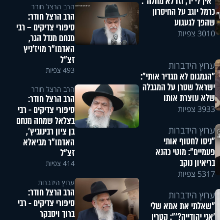
"אין לי יד, וזו לא מחלה":
הרב הרצל חודר
כרמל יוגב על החיסרון
הרב הרצל חודר:
שהפך לגעגוע
סיפורי צדיקים – רבי
3010 צפיות
מנחם מנדל הגר,
האדמו"ר מויז'ניץ
זצ"ל
ערוץ הידברות
493 צפיות
"הגמגום לא מגדיר אותי":
ישראל שטרן על המגבלה
הרב הרצל חודר
שלא עוצרת אותו
הרב הרצל חודר:
סיפורי צדיקים - רבי
3933 צפיות
בצלאל שמחה מנחם
ערוץ הידברות
בן ציון רבינוביץ',
"ניסו לחטוף אותי
האדמו"ר מביאלא
פעמיים": מוטי כהנא
זצ"ל
בריאיון נוקב
414 צפיות
5317 צפיות
ערוץ הידברות
הרב הרצל חודר:
ערוץ הידברות
סיפורי צדיקים - רבי
"שאלתי את אמא שלי
ברוך ויסבקר
'אני יהודייה?'": קטרין