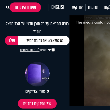
קות
תרומות
צור קשר
ENGLISH
מועדון הידברות
This
is
a
The media could not 
רוצה התראה על כל תוכן חדש של הרב הרצל
modal
window.
חודר?
אני מסכים
למדיניות הפרטיות
סיפורי צדיקים
לכל הפרקים בתכנית