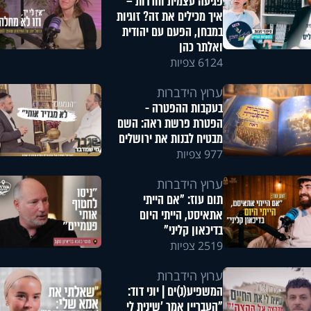
פגיעה עצמית וחרדות –
איך מכילים את זה? זוגיות
במבחן, הפעם עם יהודית
ואלתר כהן
6124 צפיות
ערוץ הידברות
בעקבות ההפטרה -
הפטרת פרשת ראה: השם
מבטיח לבנות את ירושלים
977 צפיות
ערוץ הידברות
תום עוז: "אם הייתי
אתאיסט, הייתי היום
בדיכאון קליני"
2519 צפיות
ערוץ הידברות
המשפיע(נ)ים | יוני דוד:
"העבריין אמר 'שינית לי