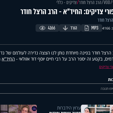
VOD
הרב הרצל חודר
צדיקים - כללי
ורי צדיקים: החיד"א - הרב הרצל חודר
רצל חודר
MP3
הורד
4166
416
הרצל חודר בפינה מיוחדת נותן לנו הצצה נדירה לעולמם של גדו
מים, בקטע זה יספר הרב על רבי חיים יוסף דוד אזולאי -
החיד"א
ה
רי צדיקים
ות
פו תגובה
ערוץ הידברות