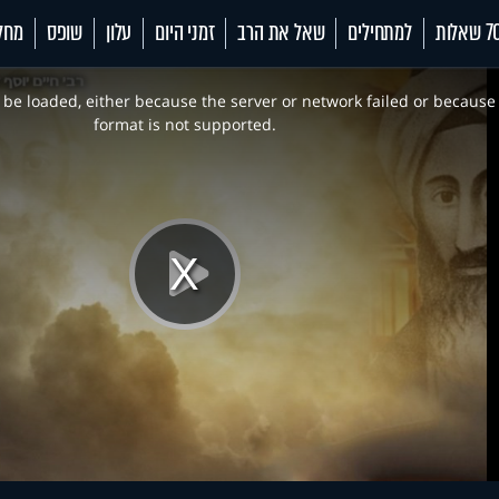
 שאלות
למתחילים
שאל את הרב
זמני היום
עלון
שופס
מחל
be loaded, either because the server or network failed or because
format is not supported.
Play
Video