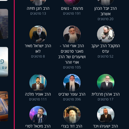
הרב יובל הכהן
מרצות - נשים
הרב רונן חזיזה
אשרוב
191 סרטונים
13 סרטונים
20 סרטונים
המקובל הרב יעקב
הרב אורי זוהר -
הרב ישראל מאיר
עדס
מאגר סרטונים
לאו
52 סרטונים
ושיעורים של הרב
8 סרטונים
אורי זוהר
105 סרטונים
הרב אהרן מרגלית
הרב עופר שרביט
הרב אופיר מלכה
17 סרטונים
396 סרטונים
111 סרטונים
הרב ישעיהו וינד
הרב דוד בצרי
הרב מיכאל לסרי