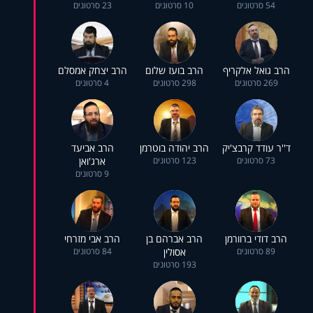
54 סרטונים
10 סרטונים
23 סרטונים
הרב גואל אלקריף
הרב בועז שלום
הרב יצחק אמסלם
269 סרטונים
298 סרטונים
4 סרטונים
ד''ר עודד קרבצ'יק
הרב יהודה בוטרמן
הרב אביעד
73 סרטונים
123 סרטונים
ארג'ואן
9 סרטונים
הרב דודי ברוורמן
הרב אברהם בן
הרב אבי מזרחי
89 סרטונים
אסולין
84 סרטונים
193 סרטונים