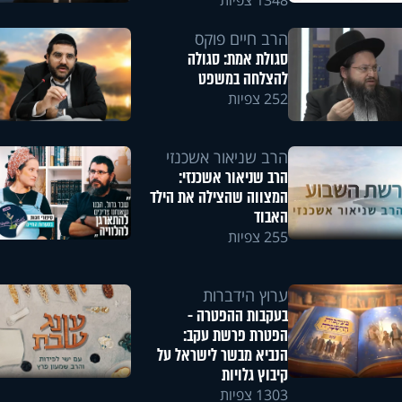
1348 צפיות
הרב חיים פוקס
סגולת אמת: סגולה
להצלחה במשפט
252 צפיות
הרב שניאור אשכנזי
הרב שניאור אשכנזי:
המצווה שהצילה את הילד
האבוד
255 צפיות
ערוץ הידברות
בעקבות ההפטרה -
הפטרת פרשת עקב:
הנביא מבשר לישראל על
קיבוץ גלויות
1303 צפיות