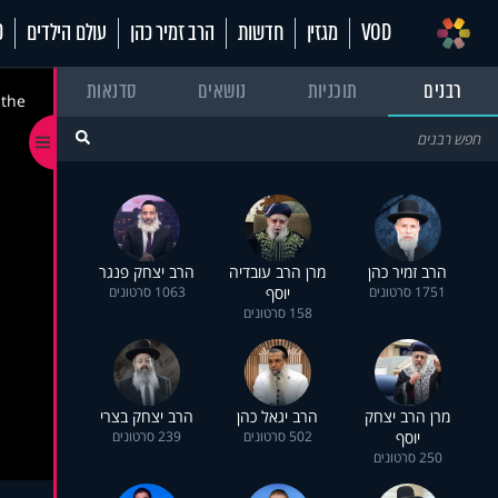
VOD
מגזין
חדשות
הרב זמיר כהן
עולם הילדים
70
רבנים
תוכניות
נושאים
סדנאות
 the
הרב זמיר כהן
מרן הרב עובדיה
הרב יצחק פנגר
1751 סרטונים
יוסף
1063 סרטונים
158 סרטונים
מרן הרב יצחק
הרב יגאל כהן
הרב יצחק בצרי
יוסף
502 סרטונים
239 סרטונים
250 סרטונים