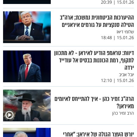
15.01.26 | 20:39
ההיערכות הביטחונית נמשכת; ארה"ב
הטילה סנקציות על גורמים איראניים
שלומי דיאז
15.01.26 | 18:48
דיווח: טראמפ הודיע לאיראן - לא מתכוון
לתקוף, רמת הכוננות בבסיס אל עודייד
ירדה
יובל אביב
15.01.26 | 12:10
הרה"ג זמיר כהן - איך להתייחס לאיומים
מאיראן?
הרב זמיר כהן
יורש העצר הגולה של איראן: "אחרי