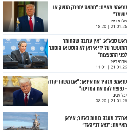
טראמפ מאיים: "חמאס יתפרק מנשק או
יושמד"
שלומי דיאז
21.01.26 | 18:20
ראש סבא"א: "אין ערובה שהחומר
המועשר על ידי איראן לא הוסט או הוסתר
לפני ההפצצות"
שלומי דיאז
21.01.26 | 11:01
טראמפ מזהיר את איראן: “אם משהו יקרה
- נפוצץ להם את המדינה”
יובל אביב
21.01.26 | 08:20
ארה"ב מעבה כוחות באזור; איראן
מאיימת: "נצא לג'יהאד"