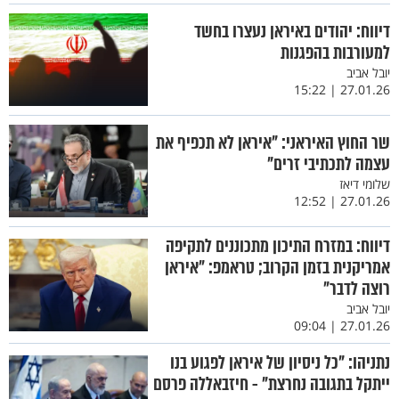
דיווח: יהודים באיראן נעצרו בחשד
למעורבות בהפגנות
יובל אביב
27.01.26 | 15:22
שר החוץ האיראני: "איראן לא תכפיף את
עצמה לתכתיבי זרים"
שלומי דיאז
27.01.26 | 12:52
דיווח: במזרח התיכון מתכוננים לתקיפה
אמריקנית בזמן הקרוב; טראמפ: ״איראן
רוצה לדבר״
יובל אביב
27.01.26 | 09:04
נתניהו: "כל ניסיון של איראן לפגוע בנו
ייתקל בתגובה נחרצת" - חיזבאללה פרסם