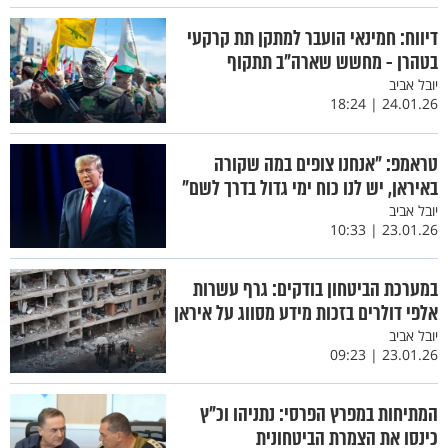
דיווח: חמינאי הועבר למתקן תת קרקעי
בטהרן - מחשש שארה״ב תתקוף
יובל אביב
24.01.26 | 18:24
טראמפ: ״אנחנו צופים במה שקורה
באיראן, יש לנו כוח ימי גדול בדרך לשם״
יובל אביב
23.01.26 | 10:33
במערכת הביטחון בודקים: גרף עשרות
אלפי דולרים בזכות מידע מסווג על איראן
יובל אביב
23.01.26 | 09:23
המתיחות במפרץ הפרסי: נתניהו וכ"ץ
כינסו את הצמרת הביטחונית