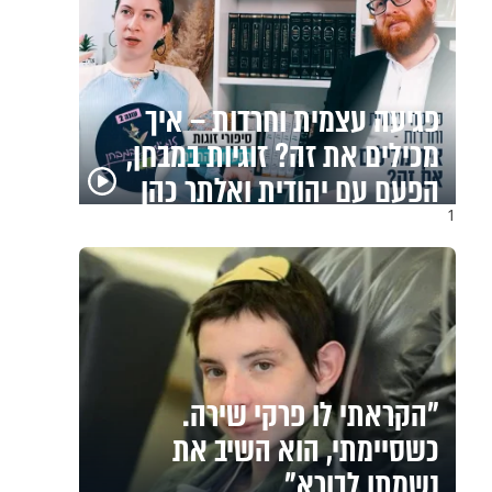
מזוזות, ציציות וספרים
מחזקים: המיזם שיביא
שמירה רוחנית לאלפי חיילי
צה"ל
1
לזיווגים, שלום בית וישועות:
המשדר העולמי של ט"ו באב