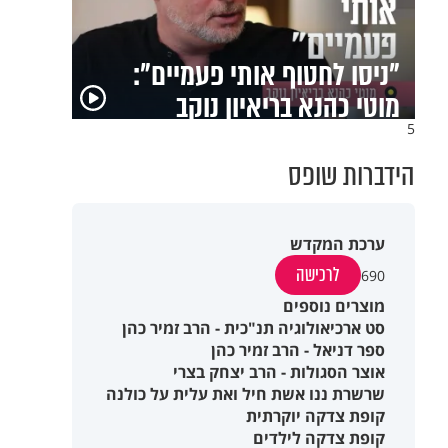
קוד פתוח | דניאל ברגר: "ה-7
באוקטובר גרם לי לחפש
תשובות"
5
הידברות שופס
ערכת המקדש
לרכישה
690
מוצרים נוספים
סט ארכיאולוגיה תנ"כית - הרב זמיר כהן
ספר דניאל - הרב זמיר כהן
אוצר הסגולות - הרב יצחק בצרי
שרשרת ננו אשת חיל ואת עלית על כולנה
קופת צדקה יוקרתית
קופת צדקה לילדים