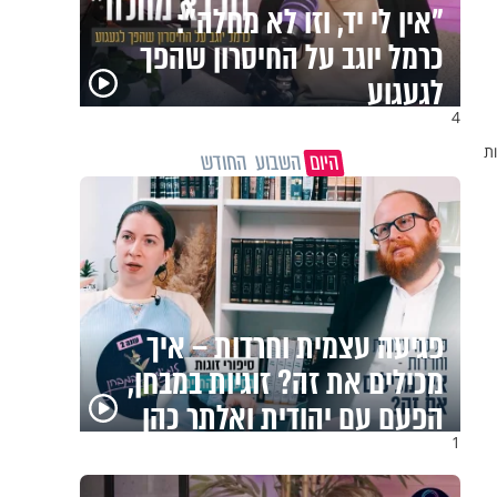
מה הסיכוי להתחתן בגיל 37?
הפעולה שסיימה עשור של
אכזבות והובילה לחופה
4
ות
היום
השבוע
החודש
"שאלתי את אמא שלי 'אני
יהודייה?'": קטרין נמני על
מסע ההתחזקות המרגש
1