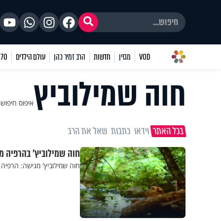
VOD
מגזין
חדשות
הרב זמיר כהן
עולם הילדים
70 שאלות
חוה שמילוביץ
איפוס חיפוש
בכל האתר
וידאו
כתבות
שאל את הרב
חוה שמילוביץ' בהרפיה מ
חוה שמילוביץ' מגישה: הרפיה י