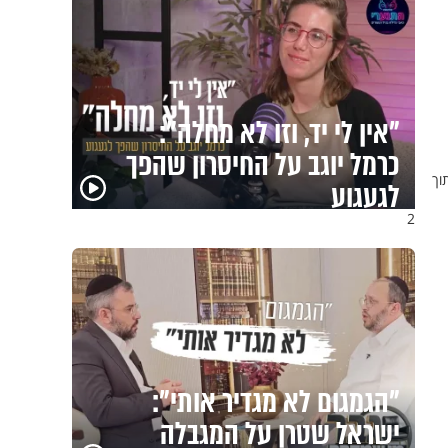
ערוץ הידברות לצפייה ישירה
וך
- שידור חי
2
"ניסו לחטוף אותי פעמיים":